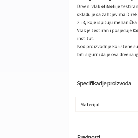
Drveni vlak
eliNeli
je testiran
skladu je sa zahtjevima Dire
2 i 3, koje ispituju mehanička 
Vlak je testiran i posjeduje
Ce
institut.
Kod proizvodnje korištene su
biti sigurni da je ova drvena i
Specifikacije proizvoda
Materijal
Prednosti