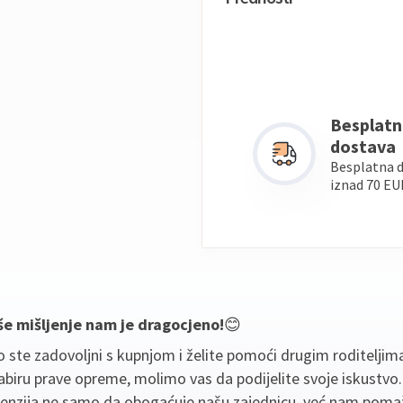
Besplatn
dostava
Besplatna 
iznad 70 EU
še mišljenje nam je dragocjeno!
😊
 ste zadovoljni s kupnjom i želite pomoći drugim roditeljim
biru prave opreme, molimo vas da podijelite svoje iskustvo
cenzija ne samo da obogaćuje našu zajednicu, već nam poma