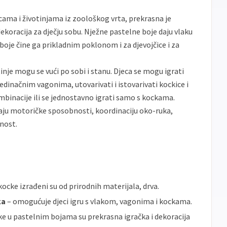
icama i životinjama iz zoološkog vrta, prekrasna je
ekoracija za dječju sobu. Nježne pastelne boje daju vlaku
 boje čine ga prikladnim poklonom i za djevojčice i za
inje mogu se vući po sobi i stanu. Djeca se mogu igrati
inačnim vagonima, utovarivati i istovarivati kockice i
kombinacije ili se jednostavno igrati samo s kockama.
aju motoričke sposobnosti, koordinaciju oko-ruka,
vnost.
 kocke izrađeni su od prirodnih materijala, drva.
ka
– omogućuje djeci igru s vlakom, vagonima i kockama.
cke u pastelnim bojama su prekrasna igračka i dekoracija