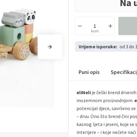
Na 
kom
Vrijeme isporuke:
od 3 do 
Puni opis
Specifikac
eliNeli
je češki brend drvenih
inozemnom proizvodnjom.
e
potencijal djece, savršeno se 
– drvu. Ono što brend čini po
kasnog ljeta i jeseni, koje s
interijere – i koje nećete nać