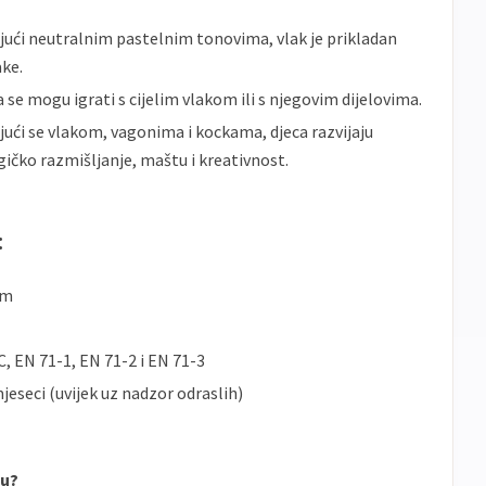
jući neutralnim pastelnim tonovima, vlak je prikladan
ake.
a se mogu igrati s cijelim vlakom ili s njegovim dijelovima.
jući se vlakom, vagonima i kockama, djeca razvijaju
gičko razmišljanje, maštu i kreativnost.
:
cm
, EN 71-1, EN 71-2 i EN 71-3
jeseci (uvijek uz nadzor odraslih)
cu?