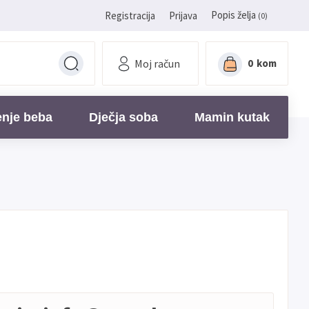
Popis želja
Registracija
Prijava
(0)
Moj račun
0
kom
enje beba
Dječja soba
Mamin kutak