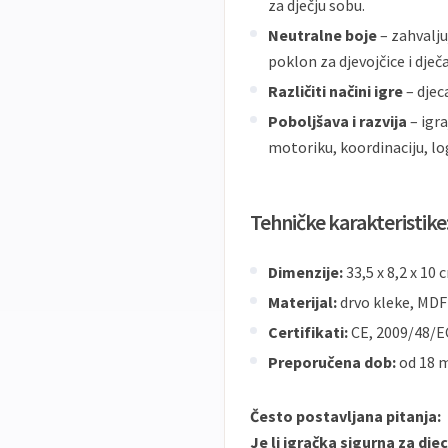
za dječju sobu.
Neutralne boje
– zahvalju
poklon za djevojčice i dječ
Različiti načini igre
– djec
Poboljšava i razvija
– igra
motoriku, koordinaciju, lo
Tehničke karakteristike
Dimenzije:
33,5 x 8,2 x 10 
Materijal:
drvo kleke, MDF
Certifikati:
CE, 2009/48/EC
Preporučena dob:
od 18 m
Često postavljana pitanja:
Je li igračka sigurna za dje