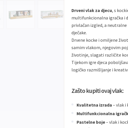
Drveni vlak za djecu
, s kock
multifunkcionalna igračka i d
privlačan izgled, a neutralne
dječake.
Drvene kocke i omiljene život
samim vlakom, njegovim pojed
životinje, slagati različite 
Tijekom igre djeca poboljšav
logičko razmišljanje i kreati
Zašto kupiti ovaj vlak:
Kvalitetna izrada
– vlak i
Multifunkcionalna igrač
Pastelne boje
– vlak i ko