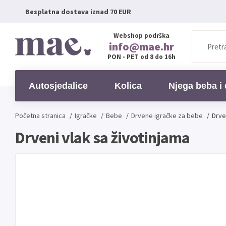
Besplatna dostava iznad 70 EUR
Webshop podrška
info@mae.hr
PON - PET od 8 do 16h
Autosjedalice
Kolica
Njega beba i 
Početna stranica
/
Igračke
/
Bebe
/
Drvene igračke za bebe
/
Drve
Drveni vlak sa životinjama