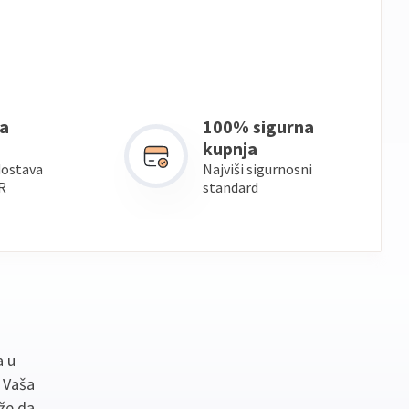
a
100% sigurna
kupnja
dostava
Najviši sigurnosni
R
standard
a u
. Vaša
že da