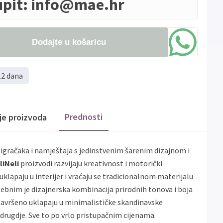
upit:
info@mae.hr
Dodajte u košaricu
12 dana
Prednosti
ije proizvoda
 igračaka i namještaja s jedinstvenim šarenim dizajnom i
liNeli
proizvodi razvijaju kreativnost i motorički
uklapaju u interijer i vraćaju se tradicionalnom materijalu
sebnim je dizajnerska kombinacija prirodnih tonova i boja
e savršeno uklapaju u minimalističke skandinavske
i drugdje. Sve to po vrlo pristupačnim cijenama.