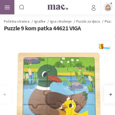
0
Početna stranica
/
Igračke
/
Igra i druženje
/
Puzzle za djecu
/
Puzzle
Puzzle 9 kom patka 44621 VIGA