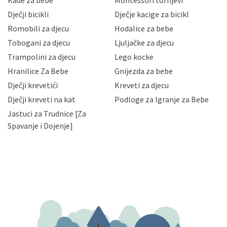
Kade za bebe
Montessori tornjevi
neovlaštenog pristupa, zlouporabe, otkrivanja,
Dječji bicikli
Dječje kacige za bicikl
gubitka ili uništenja. Mae.hr štiti privatnost svojih
korisnika i posjetitelja web stranica, čuva povjerljivost
Romobili za djecu
Hodalice za bebe
Vaših osobnih podataka te omogućava pristup i
Tobogani za djecu
Ljuljačke za djecu
priopćavanje osobnih podataka samo onim svojim
zaposlenicima kojima su isti potrebni radi provedbe
Trampolini za djecu
Lego kocke
njihovih poslovnih aktivnosti, a trećim osobama samo u
Hranilice Za Bebe
Gnijezda za bebe
slučajevima koji su dozvoljeni zakonima. Napominjemo
da možete u svako doba, u potpunosti ili djelomice,
Dječji krevetići
Kreveti za djecu
bez naknade i objašnjenja odustati od dane privole i
Dječji kreveti na kat
Podloge za Igranje za Bebe
zatražiti prestanak aktivnosti obrade Vaših osobnih
Jastuci za Trudnice [Za
podataka. Opoziv privole možete podnijeti poštom na
gore navedenu adresu ili e-mailom na adresu:
Spavanje i Dojenje]