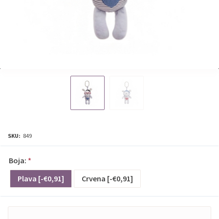
SKU:
849
Boja:
*
Plava [-€0,91]
Crvena [-€0,91]