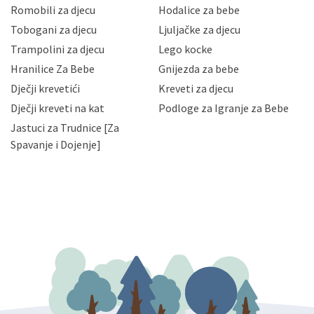
korisnika i posjetitelja web stranica, čuva povjerljivost
Romobili za djecu
Hodalice za bebe
Vaših osobnih podataka te omogućava pristup i
Tobogani za djecu
Ljuljačke za djecu
priopćavanje osobnih podataka samo onim svojim
zaposlenicima kojima su isti potrebni radi provedbe
Trampolini za djecu
Lego kocke
njihovih poslovnih aktivnosti, a trećim osobama samo u
Hranilice Za Bebe
Gnijezda za bebe
slučajevima koji su dozvoljeni zakonima. Napominjemo
da možete u svako doba, u potpunosti ili djelomice,
Dječji krevetići
Kreveti za djecu
bez naknade i objašnjenja odustati od dane privole i
Dječji kreveti na kat
Podloge za Igranje za Bebe
zatražiti prestanak aktivnosti obrade Vaših osobnih
Jastuci za Trudnice [Za
podataka. Opoziv privole možete podnijeti poštom na
gore navedenu adresu ili e-mailom na adresu:
Spavanje i Dojenje]