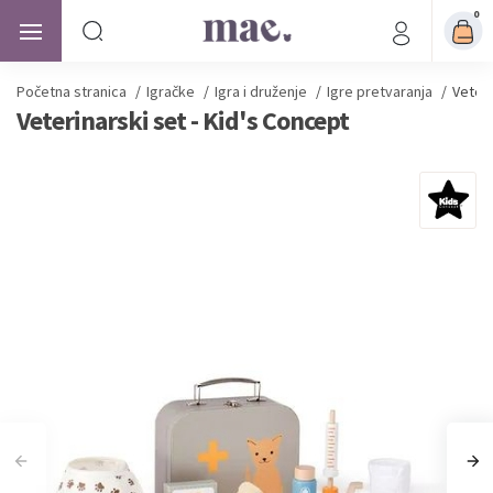
0
Početna stranica
/
Igračke
/
Igra i druženje
/
Igre pretvaranja
/
Veteri
Veterinarski set - Kid's Concept