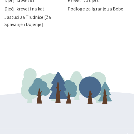
Dječji krevetići
Kreveti za djecu
bez naknade i objašnjenja odustati od dane privole i
Dječji kreveti na kat
Podloge za Igranje za Bebe
zatražiti prestanak aktivnosti obrade Vaših osobnih
Jastuci za Trudnice [Za
podataka. Opoziv privole možete podnijeti poštom na
gore navedenu adresu ili e-mailom na adresu:
Spavanje i Dojenje]