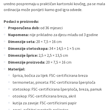
uredno pospremaju u praktičan kartonski kovčeg, pa se mala
ordinacija može ponijeti kamo god igra odvede.
Podaci o proizvodu:
Preporučena dob:
od 36 mjeseci
Napomena:
nije prikladno za djecu mlađu od 3 godine
Dimenzije seta:
20 × 7,5 × 16 cm
Dimenzije stetoskopa:
34 × 14,5 × 1 × 5 cm
Dimenzije šprice:
2,5 × 2,5 × 13,5 cm
Dimenzije proizvoda:
20 × 7,5 × 16 cm
Materijal:
šprica, bočica za lijek: FSC-certificirana breza
termometar, pinceta: FSC-certificirana šperploča
stetoskop: FSC-certificirana šperploča, breza, pamuk
otoskop: FSC-certificirana breza, akril
kutija za zavoje: FSC-certificirani papir
zavoj, zaštitni ovratnik: poliester