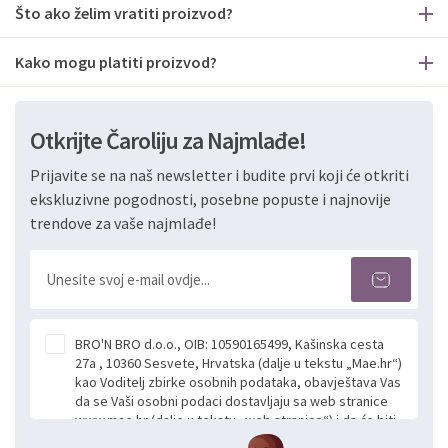
Što ako želim vratiti proizvod?
Kako mogu platiti proizvod?
Otkrijte Čaroliju za Najmlađe!
Prijavite se na naš newsletter i budite prvi koji će otkriti
ekskluzivne pogodnosti, posebne popuste i najnovije
trendove za vaše najmlađe!
BRO'N BRO d.o.o., OIB: 10590165499, Kašinska cesta
27a , 10360 Sesvete, Hrvatska (dalje u tekstu „Mae.hr“)
kao Voditelj zbirke osobnih podataka, obavještava Vas
da se Vaši osobni podaci dostavljaju sa web stranice
www.mae.hr (dalje u tekstu „web stranice“) i da će biti
obrađeni. Prihvaćanjem ove Izjave smatra se da