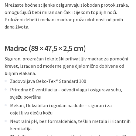
Mrežaste bočne stijenke osiguravaju slobodan protok zraka,
omogućujući bebi miran san čak i tijekom toplijih noći.
Priloženi debeli i mekani madrac pruža udobnost od prvih
dana života.
Madrac (89 × 47,5 × 2,5 cm)
Siguran, prozračan i ekološki prihvatljiv madrac za pomoćni
krevet, izrađen od moderne pjene djelomično dobivene od
biljnih vlakana.
Zadovoljava Oeko-Tex® Standard 100
Prirodna 6D ventilacija – odvodi vlagu i osigurava suhu,
svježu površinu
Mekan, fleksibilan i ugodan na dodir – siguran i za
osjetljivu dječju kožu
Neutralni pH, bez formaldehida, teških metala i iritantnih
kemikalija