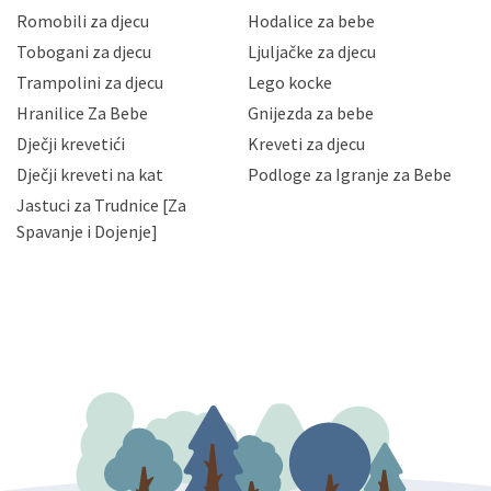
korisnika i posjetitelja web stranica, čuva povjerljivost
Romobili za djecu
Hodalice za bebe
Vaših osobnih podataka te omogućava pristup i
Tobogani za djecu
Ljuljačke za djecu
priopćavanje osobnih podataka samo onim svojim
zaposlenicima kojima su isti potrebni radi provedbe
Trampolini za djecu
Lego kocke
njihovih poslovnih aktivnosti, a trećim osobama samo u
Hranilice Za Bebe
Gnijezda za bebe
slučajevima koji su dozvoljeni zakonima. Napominjemo
da možete u svako doba, u potpunosti ili djelomice,
Dječji krevetići
Kreveti za djecu
bez naknade i objašnjenja odustati od dane privole i
Dječji kreveti na kat
Podloge za Igranje za Bebe
zatražiti prestanak aktivnosti obrade Vaših osobnih
Jastuci za Trudnice [Za
podataka. Opoziv privole možete podnijeti poštom na
gore navedenu adresu ili e-mailom na adresu:
Spavanje i Dojenje]