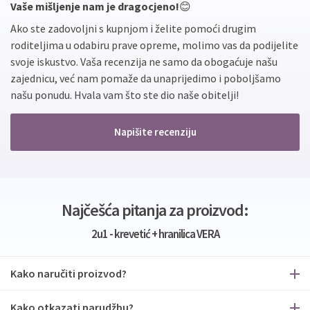
Vaše mišljenje nam je dragocjeno!
😊
Ako ste zadovoljni s kupnjom i želite pomoći drugim
roditeljima u odabiru prave opreme, molimo vas da podijelite
svoje iskustvo. Vaša recenzija ne samo da obogaćuje našu
zajednicu, već nam pomaže da unaprijedimo i poboljšamo
našu ponudu. Hvala vam što ste dio naše obitelji!
Napišite recenziju
Najčešća pitanja za proizvod:
2u1 - krevetić + hranilica VERA
Kako naručiti proizvod?
Kako otkazati narudžbu?