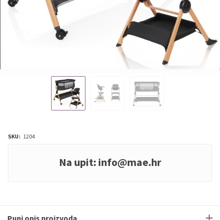
SKU:
1204
Na upit:
info@mae.hr
Puni opis proizvoda