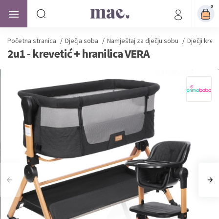
0
Početna stranica
/
Dječja soba
/
Namještaj za dječju sobu
/
Dječji kreve
2u1 - krevetić + hranilica VERA