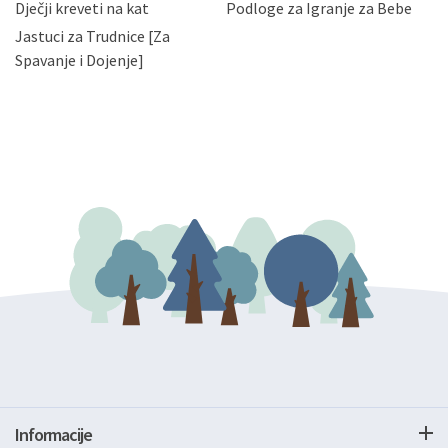
Dječji kreveti na kat
Podloge za Igranje za Bebe
zatražiti prestanak aktivnosti obrade Vaših osobnih
Jastuci za Trudnice [Za
podataka. Opoziv privole možete podnijeti poštom na
gore navedenu adresu ili e-mailom na adresu:
Spavanje i Dojenje]
Informacije