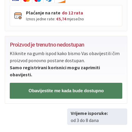
Plaćanje na rate
do 12 rata
Iznos jedne rate:
€5,74
mjesečno
PBZ
Visa
do
12
rata
Proizvod je trenutno nedostupan
PBZ
Visa Premium
do
12
rata
Kliknite na gumb ispod kako bismo Vas obavijestili čim
Erste
Diners
do
12
rata
proizvod ponovno postane dostupan.
Erste
Maestro
do
12
rata
Samo registrirani korisnici mogu zaprimiti
Erste
Master
do
12
rata
obavijesti.
Erste
Visa
do
12
rata
Obavijestite me kada bude dostupno
Sve banke
Visa
Jednokratno
Sve banke
Master
Jednokratno
Vrijeme isporuke:
Sve banke
Maestro
Jednokratno
od 3 do 8 dana
ECC
Discover
Jednokratno