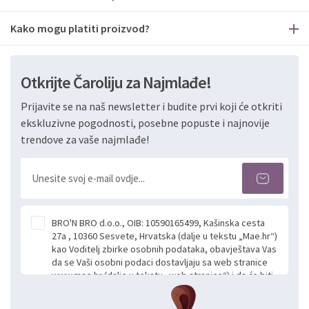
Kako mogu platiti proizvod?
Otkrijte Čaroliju za Najmlađe!
Prijavite se na naš newsletter i budite prvi koji će otkriti
ekskluzivne pogodnosti, posebne popuste i najnovije
trendove za vaše najmlađe!
BRO'N BRO d.o.o., OIB: 10590165499, Kašinska cesta
27a , 10360 Sesvete, Hrvatska (dalje u tekstu „Mae.hr“)
kao Voditelj zbirke osobnih podataka, obavještava Vas
da se Vaši osobni podaci dostavljaju sa web stranice
www.mae.hr (dalje u tekstu „web stranice“) i da će biti
obrađeni. Prihvaćanjem ove Izjave smatra se da
slobodno i izričito dajete privolu za prikupljanje i daljnju