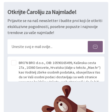
Otkrijte Čaroliju za Najmlađe!
Prijavite se na naš newsletter i budite prvi koji će otkriti
ekskluzivne pogodnosti, posebne popuste i najnovije
trendove za vaše najmlađe!
BRO'N BRO d.o.o., OIB: 10590165499, Kašinska cesta
27a , 10360 Sesvete, Hrvatska (dalje u tekstu „Mae.hr“)
kao Voditelj zbirke osobnih podataka, obavještava Vas
da se Vaši osobni podaci dostavljaju sa web stranice
www.mae.hr (dalje u tekstu „web stranice“) i da će biti
obrađeni. Prihvaćanjem ove Izjave smatra se da
slobodno i izričito dajete privolu za prikupljanje i daljnju
obradu Vaših osobnih podataka koje ustupate Mae.hr
putem ovih web stranica u svrhu odgovora i daljnje
komunikacije na Vaš upit poslan kroz kontakt obrazac.
Radi se o dobrovoljnom davanju podataka te ovu