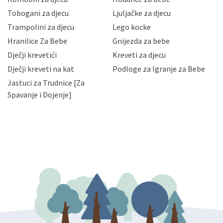
Vaših osobnih podataka te omogućava pristup i
Tobogani za djecu
Ljuljačke za djecu
priopćavanje osobnih podataka samo onim svojim
zaposlenicima kojima su isti potrebni radi provedbe
Trampolini za djecu
Lego kocke
njihovih poslovnih aktivnosti, a trećim osobama samo u
Hranilice Za Bebe
Gnijezda za bebe
slučajevima koji su dozvoljeni zakonima. Napominjemo
da možete u svako doba, u potpunosti ili djelomice,
Dječji krevetići
Kreveti za djecu
bez naknade i objašnjenja odustati od dane privole i
Dječji kreveti na kat
Podloge za Igranje za Bebe
zatražiti prestanak aktivnosti obrade Vaših osobnih
Jastuci za Trudnice [Za
podataka. Opoziv privole možete podnijeti poštom na
gore navedenu adresu ili e-mailom na adresu:
Spavanje i Dojenje]