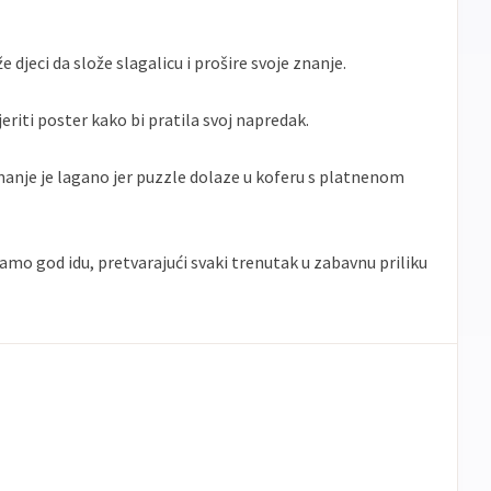
 djeci da slože slagalicu i prošire svoje znanje.
iti poster kako bi pratila svoj napredak.
manje je lagano jer puzzle dolaze u koferu s platnenom
amo god idu, pretvarajući svaki trenutak u zabavnu priliku