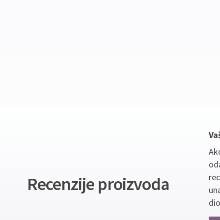
Va
Ako
oda
re
Recenzije proizvoda
un
dio