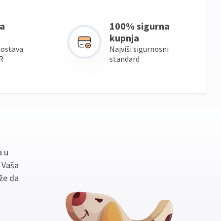
a
100% sigurna
kupnja
dostava
Najviši sigurnosni
R
standard
a u
. Vaša
že da