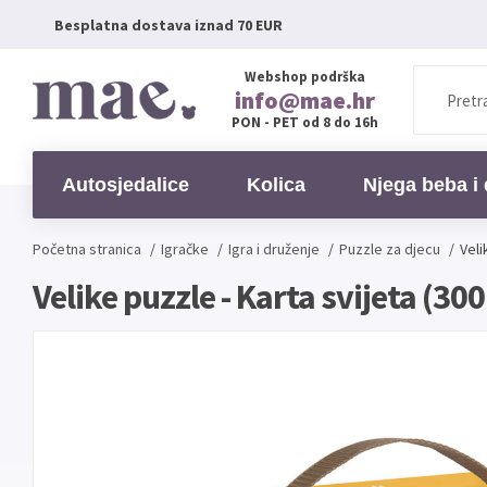
Besplatna dostava iznad 70 EUR
Webshop podrška
info@mae.hr
PON - PET od 8 do 16h
Autosjedalice
Kolica
Njega beba i 
Početna stranica
/
Igračke
/
Igra i druženje
/
Puzzle za djecu
/
Veli
Velike puzzle - Karta svijeta (30