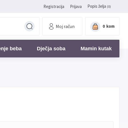
Popis želja
Registracija
Prijava
(0)
Moj račun
0
kom
enje beba
Dječja soba
Mamin kutak