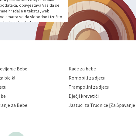
h podataka, obavještava Vas da se
mae.hr (dalje u tekstu „web
ave smatra se da slobodno i izričito
 osobnih podataka koje ustupate
ljnje komunikacije na Vaš upit
m davanju podataka te ovu Izjavu
voje osobne podatke u jednu od
anicama. BRO'N BRO d.o.o. će s
edbi o zaštiti podataka koju
i kolačića koju možete pročitati
like Hrvatske, a uvijek uz
evijanje Bebe
Kade za bebe
a zaštite osobnih podataka od
 ili uništenja. Mae.hr štiti
a bicikl
Romobili za djecu
a, čuva povjerljivost Vaših osobnih
nih podataka samo onim svojim
jecu
Trampolini za djecu
jihovih poslovnih aktivnosti, a
ebe
Dječji krevetići
eni zakonima. Napominjemo da
z naknade i objašnjenja odustati od
ranje za Bebe
Jastuci za Trudnice [Za Spavanje 
 Vaših osobnih podataka. Opoziv
dresu ili e-mailom na adresu: