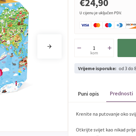
€24,90
U cijenu je uključen PDV.
kom
Vrijeme isporuke:
od 3 do 
Prednosti
Puni opis
Krenite na putovanje oko sv
Otkrijte svijet kao nikad prij