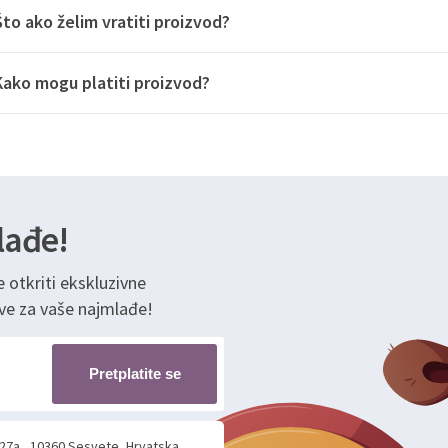
Što ako želim vratiti proizvod?
Kako mogu platiti proizvod?
lađe!
e otkriti ekskluzivne
ve za vaše najmlađe!
Pretplatite se
 27a , 10360 Sesvete, Hrvatska