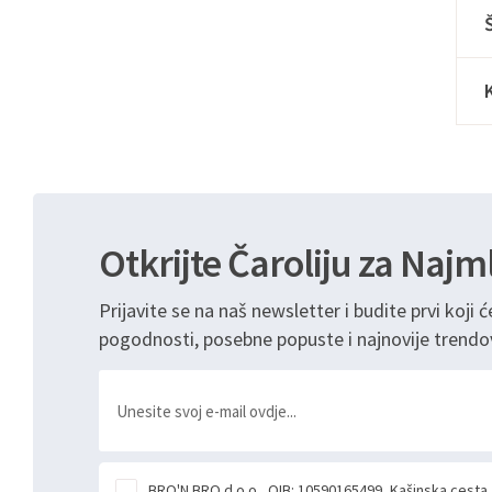
Otkrijte Čaroliju za Najm
Prijavite se na naš newsletter i budite prvi koji ć
pogodnosti, posebne popuste i najnovije trendo
BRO'N BRO d.o.o., OIB: 10590165499, Kašinska cesta