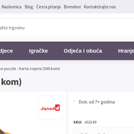
Naslovnica
Blog
Česta pitanja
Brendovi
Kontaktirajte nas
djece
Igračke
Odjeća i obuća
Hranj
ke puzzle - Karta svijeta (300 kom)
0 kom)
Dob: od 7+ godina
SKU:
J02549