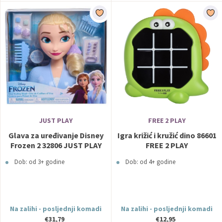
JUST PLAY
FREE 2 PLAY
Glava za uređivanje Disney
Igra križić i kružić dino 86601
Frozen 2 32806 JUST PLAY
FREE 2 PLAY
Dob: od 3+ godine
Dob: od 4+ godine
Na zalihi - posljednji komadi
Na zalihi - posljednji komadi
€31,79
€12,95