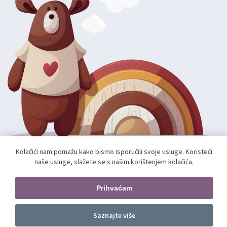
Kolačići nam pomažu kako bismo isporučili svoje usluge. Koristeći
naše usluge, slažete se s našim korištenjem kolačića.
Autorska prava; 2026 mae.hr. Sva prava pridržana.
Web shop izradio:
unamente.agency
Prihvaćam
Pratite nas
Saznajte više
Dodajte u košaricu
kom