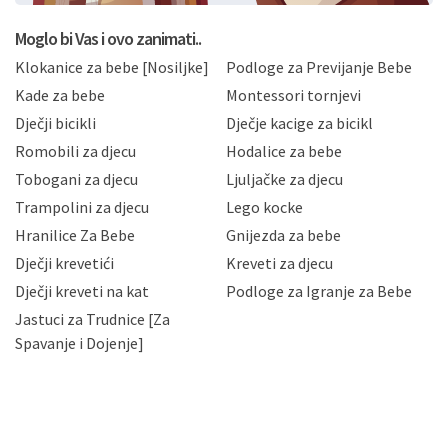
koju možete pročitati ovdje, sukladno Politici
privatnosti i kolačića koju možete pročitati ovdje i
Moglo bi Vas i ovo zanimati..
sukladno drugim primjenjivim propisima Republike
Klokanice za bebe [Nosiljke]
Podloge za Previjanje Bebe
Hrvatske, a uvijek uz primjenu odgovarajućih tehničkih i
sigurnosnih mjera zaštite osobnih podataka od
Kade za bebe
Montessori tornjevi
neovlaštenog pristupa, zlouporabe, otkrivanja,
Dječji bicikli
Dječje kacige za bicikl
gubitka ili uništenja. Mae.hr štiti privatnost svojih
korisnika i posjetitelja web stranica, čuva povjerljivost
Romobili za djecu
Hodalice za bebe
Vaših osobnih podataka te omogućava pristup i
Tobogani za djecu
Ljuljačke za djecu
priopćavanje osobnih podataka samo onim svojim
zaposlenicima kojima su isti potrebni radi provedbe
Trampolini za djecu
Lego kocke
njihovih poslovnih aktivnosti, a trećim osobama samo u
Hranilice Za Bebe
Gnijezda za bebe
slučajevima koji su dozvoljeni zakonima. Napominjemo
da možete u svako doba, u potpunosti ili djelomice,
Dječji krevetići
Kreveti za djecu
bez naknade i objašnjenja odustati od dane privole i
Dječji kreveti na kat
Podloge za Igranje za Bebe
zatražiti prestanak aktivnosti obrade Vaših osobnih
Jastuci za Trudnice [Za
podataka. Opoziv privole možete podnijeti poštom na
gore navedenu adresu ili e-mailom na adresu:
Spavanje i Dojenje]