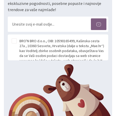
ekskluzivne pogodnosti, posebne popuste i najnovije
trendove za vaše najmlađe!
BRO'N BRO d.o.o., OIB: 10590165499, Kašinska cesta
27a , 10360 Sesvete, Hrvatska (dalje u tekstu „Mae.hr“)
kao Voditelj zbirke osobnih podataka, obavještava Vas
da se Vaši osobni podaci dostavljaju sa web stranice
www.mae.hr (dalje u tekstu „web stranice“) i da će biti
obrađeni. Prihvaćanjem ove Izjave smatra se da
slobodno i izričito dajete privolu za prikupljanje i daljnju
obradu Vaših osobnih podataka koje ustupate Mae.hr
putem ovih web stranica u svrhu odgovora i daljnje
komunikacije na Vaš upit poslan kroz kontakt obrazac.
Radi se o dobrovoljnom davanju podataka te ovu
Izjavu niste dužni prihvatiti odnosno niste dužni unositi
svoje osobne podatke u jednu od prijavnih
formi/obrazaca dostupnih na ovim web stranicama.
BRO'N BRO d.o.o. će s Vašim osobnim podacima
postupati sukladno Općoj uredbi o zaštiti podataka