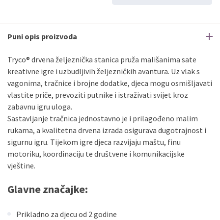
Erste
Diners
do
12
rata
Erste
Maestro
do
12
rata
Puni opis proizvoda
Erste
Master
do
12
rata
Erste
Visa
do
12
rata
Tryco® drvena željeznička stanica pruža mališanima sate
kreativne igre i uzbudljivih željezničkih avantura. Uz vlak s
vagonima, tračnice i brojne dodatke, djeca mogu osmišljavati
Sve banke
Visa
Jednokratno
vlastite priče, prevoziti putnike i istraživati svijet kroz
Sve banke
Master
Jednokratno
zabavnu igru uloga.
Sve banke
Maestro
Jednokratno
Sastavljanje tračnica jednostavno je i prilagođeno malim
ECC
Discover
Jednokratno
rukama, a kvalitetna drvena izrada osigurava dugotrajnost i
sigurnu igru. Tijekom igre djeca razvijaju maštu, finu
motoriku, koordinaciju te društvene i komunikacijske
vještine.
Glavne značajke:
Prikladno za djecu od 2 godine