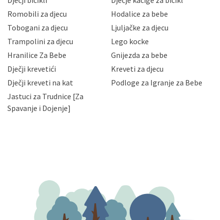
Dječji bicikli
Dječje kacige za bicikl
gubitka ili uništenja. Mae.hr štiti privatnost svojih
korisnika i posjetitelja web stranica, čuva povjerljivost
Romobili za djecu
Hodalice za bebe
Vaših osobnih podataka te omogućava pristup i
Tobogani za djecu
Ljuljačke za djecu
priopćavanje osobnih podataka samo onim svojim
zaposlenicima kojima su isti potrebni radi provedbe
Trampolini za djecu
Lego kocke
njihovih poslovnih aktivnosti, a trećim osobama samo u
Hranilice Za Bebe
Gnijezda za bebe
slučajevima koji su dozvoljeni zakonima. Napominjemo
da možete u svako doba, u potpunosti ili djelomice,
Dječji krevetići
Kreveti za djecu
bez naknade i objašnjenja odustati od dane privole i
Dječji kreveti na kat
Podloge za Igranje za Bebe
zatražiti prestanak aktivnosti obrade Vaših osobnih
Jastuci za Trudnice [Za
podataka. Opoziv privole možete podnijeti poštom na
gore navedenu adresu ili e-mailom na adresu:
Spavanje i Dojenje]