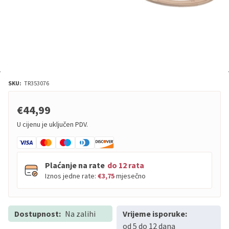
SKU:
TR353076
€44,99
U cijenu je uključen PDV.
Plaćanje na rate
do 12 rata
Iznos jedne rate:
€3,75
mjesečno
Dostupnost:
PBZ
Na zalihi
Visa
Vrijeme isporuke:
do
12
rata
od 5 do 12 dana
PBZ
Visa Premium
do
12
rata