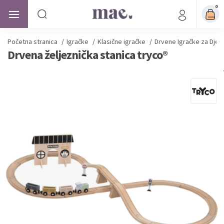
0
Početna stranica
/
Igračke
/
Klasične igračke
/
Drvene Igračke za Djec
Drvena željeznička stanica tryco®