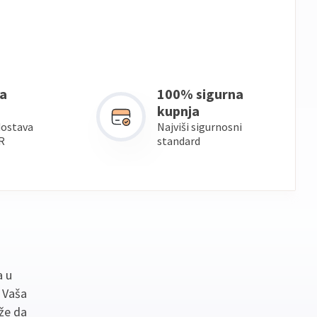
a
100% sigurna
kupnja
dostava
Najviši sigurnosni
R
standard
a u
. Vaša
že da