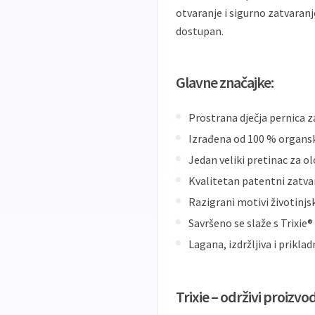
otvaranje i sigurno zatvaranj
dostupan.
Glavne značajke:
Prostrana dječja pernica z
Izrađena od 100 % organ
Jedan veliki pretinac za olo
Kvalitetan patentni zatva
Razigrani motivi životinjsk
Savršeno se slaže s Trixie
Lagana, izdržljiva i prikl
Trixie – održivi proizvo