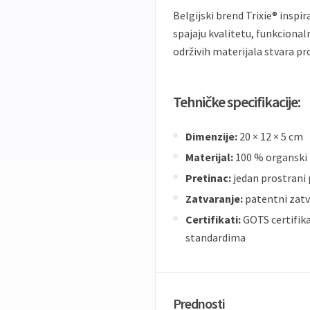
Belgijski brend Trixie® inspir
spajaju kvalitetu, funkciona
održivih materijala stvara pro
Tehničke specifikacije:
Dimenzije:
20 × 12 × 5 cm
Materijal:
100 % organski
Pretinac:
jedan prostrani 
Zatvaranje:
patentni zatv
Certifikati:
GOTS certifik
standardima
Prednosti