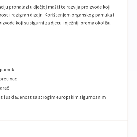
aciju pronalazi u dječjoj mašti te razvija proizvode koji
lnost i razigran dizajn. Korištenjem organskog pamuka i
izvode koji su sigurni za djecu i nježniji prema okolišu.
 pamuk
pretinac
arač
at i usklađenost sa strogim europskim sigurnosnim