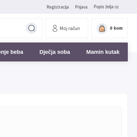
Popis želja
Registracija
Prijava
(0)
Moj račun
0
kom
enje beba
Dječja soba
Mamin kutak