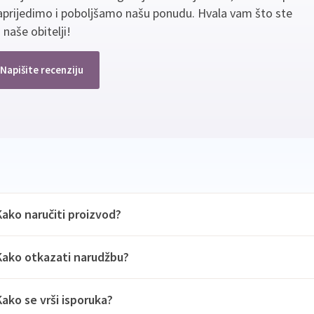
aprijedimo i poboljšamo našu ponudu. Hvala vam što ste
 naše obitelji!
Napišite recenziju
Kako naručiti proizvod?
Kako otkazati narudžbu?
Kako se vrši isporuka?