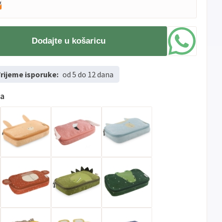
Dodajte u košaricu
rijeme isporuke:
od 5 do 12 dana
ma