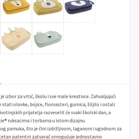
je izbor za vrtić, školu i sve male kreativce. Zahvaljujući
stati olovke, bojice, flomasteri, gumica, šiljilo i ostali
ivotinjskih prijatelja razveselit će svaki školski dan, a
ixie® ruksacima i torbama u istom dizajnu.
og pamuka, što je čini izdržljivom, laganom i ugodnom za
tetan patentni zatvarač omogućuje jednostavno