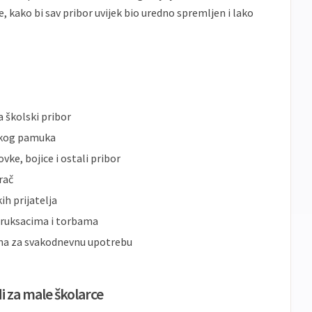
e, kako bi sav pribor uvijek bio uredno spremljen i lako
a školski pribor
skog pamuka
vke, bojice i ostali pribor
rač
ih prijatelja
® ruksacima i torbama
adna za svakodnevnu upotrebu
di za male školarce