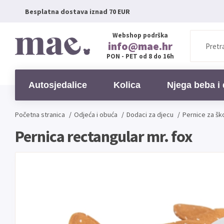
Besplatna dostava iznad 70 EUR
Webshop podrška
info@mae.hr
PON - PET od 8 do 16h
Autosjedalice
Kolica
Njega beba i 
Početna stranica
/
Odjeća i obuća
/
Dodaci za djecu
/
Pernice za šk
Pernica rectangular mr. fox