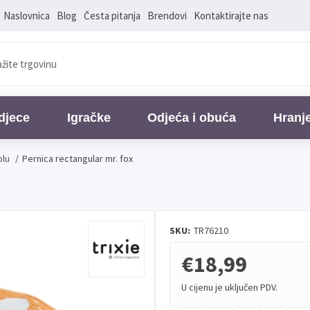
Naslovnica
Blog
Česta pitanja
Brendovi
Kontaktirajte nas
djece
Igračke
Odjeća i obuća
Hranj
olu
/
Pernica rectangular mr. fox
SKU:
TR76210
€18,99
U cijenu je uključen PDV.