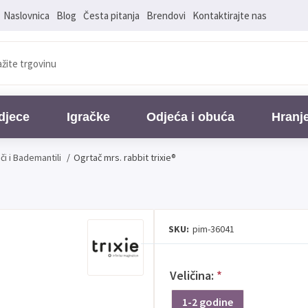
Naslovnica
Blog
Česta pitanja
Brendovi
Kontaktirajte nas
djece
Igračke
Odjeća i obuća
Hranj
či i Bademantili
/
Ogrtač mrs. rabbit trixie®
SKU:
pim-36041
Veličina:
*
1-2 godine