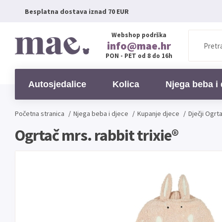
Besplatna dostava iznad 70 EUR
Webshop podrška
info@mae.hr
PON - PET od 8 do 16h
Autosjedalice
Kolica
Njega beba i 
Početna stranica
/
Njega beba i djece
/
Kupanje djece
/
Dječji Ogrta
Ogrtač mrs. rabbit trixie®