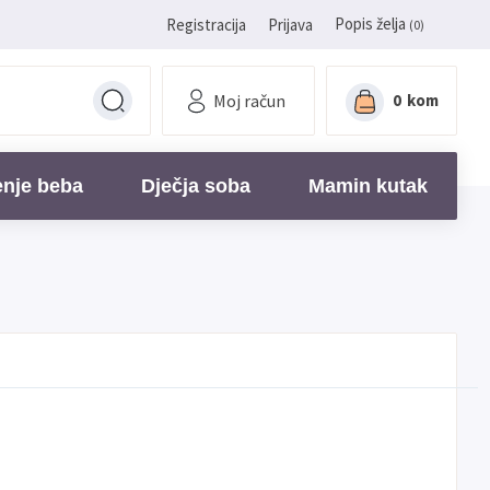
Popis želja
Registracija
Prijava
(0)
Moj račun
0
kom
enje beba
Dječja soba
Mamin kutak