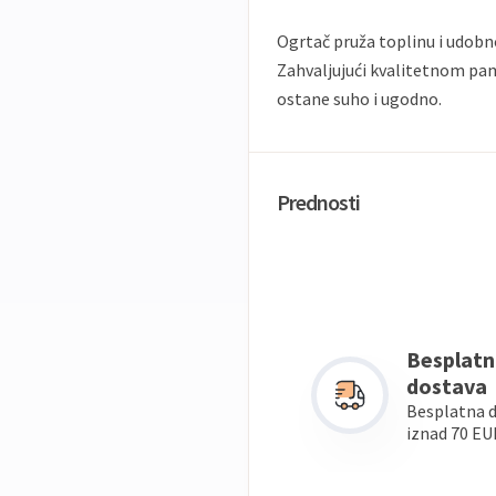
Ogrtač pruža toplinu i udobno
Zahvaljujući kvalitetnom pam
ostane suho i ugodno.
Prednosti
Besplatn
dostava
Besplatna 
iznad 70 EU