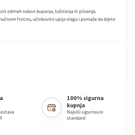
st odmah nakon kupanja, tuširanja ili plivanja.
učnom frotiru, učinkovito upija vlagu i pomaže da dijete
a
100% sigurna
kupnja
dostava
Najviši sigurnosni
R
standard