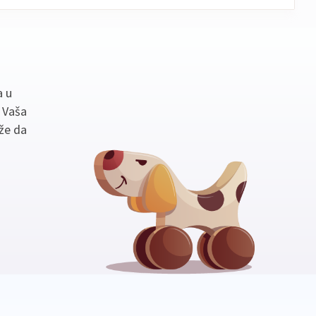
a u
. Vaša
že da