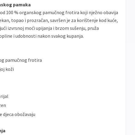
banke
ganskog pamuka
Sve
je od 100 % organskog pamučnog frotira koji nježno obavija
Master
Jednokratno
banke
kan, topao i prozračan, savršen je za korištenje kod kuće,
Sve
Maestro
Jednokratno
ujući izvrsnoj moći upijanja i brzom sušenju, pruža
banke
opline i udobnosti nakon svakog kupanja.
ECC
Discover
Jednokratno
og pamučnog frotira
oj koži
rijal
zen
je djeca obožavaju
nja