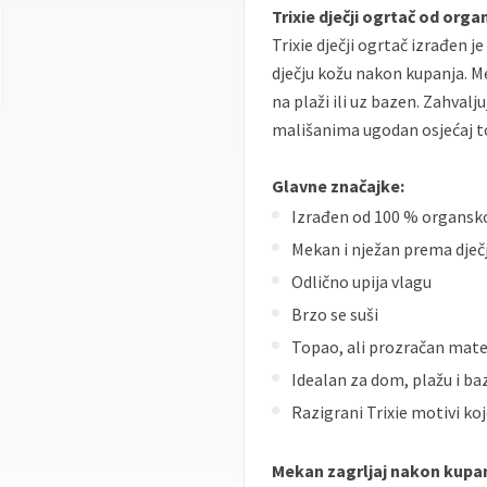
Trixie dječji ogrtač od or
Trixie dječji ogrtač izrađen 
dječju kožu nakon kupanja. Me
na plaži ili uz bazen. Zahvalj
mališanima ugodan osjećaj t
Glavne značajke:
Izrađen od 100 % organsk
Mekan i nježan prema dječj
Odlično upija vlagu
Brzo se suši
Topao, ali prozračan mate
Idealan za dom, plažu i ba
Razigrani Trixie motivi ko
Mekan zagrljaj nakon kupa