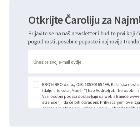
Otkrijte Čaroliju za Najm
Prijavite se na naš newsletter i budite prvi koji ć
pogodnosti, posebne popuste i najnovije trendo
BRO'N BRO d.o.o., OIB: 10590165499, Kašinska cesta
(dalje u tekstu „Mae.hr“) kao Voditelj zbirke osobni
Vaši osobni podaci dostavljaju sa web stranice www.
stranice“) i da će biti obrađeni. Prihvaćanjem ove Izj
dajete privolu za prikupljanje i daljnju obradu Vaših
Mae.hr putem ovih web stranica u svrhu odgovora i da
poslan kroz kontakt obrazac. Radi se o dobrovoljno
niste dužni prihvatiti odnosno niste dužni unositi s
prijavnih formi/obrazaca dostupnih na ovim web str
Vašim osobnim podacima postupati sukladno Općoj ur