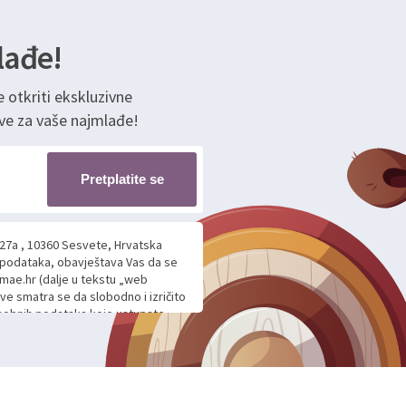
lađe!
e otkriti ekskluzivne
ve za vaše najmlađe!
Pretplatite se
 27a , 10360 Sesvete, Hrvatska
h podataka, obavještava Vas da se
mae.hr (dalje u tekstu „web
ave smatra se da slobodno i izričito
 osobnih podataka koje ustupate
ljnje komunikacije na Vaš upit
m davanju podataka te ovu Izjavu
voje osobne podatke u jednu od
anicama. BRO'N BRO d.o.o. će s
edbi o zaštiti podataka koju