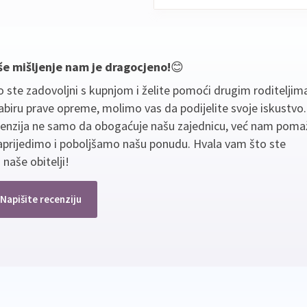
še mišljenje nam je dragocjeno!
😊
 ste zadovoljni s kupnjom i želite pomoći drugim roditeljim
biru prave opreme, molimo vas da podijelite svoje iskustvo
cenzija ne samo da obogaćuje našu zajednicu, već nam poma
aprijedimo i poboljšamo našu ponudu. Hvala vam što ste
 naše obitelji!
Napišite recenziju