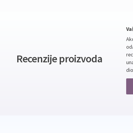
Va
Ako
oda
re
Recenzije proizvoda
un
dio