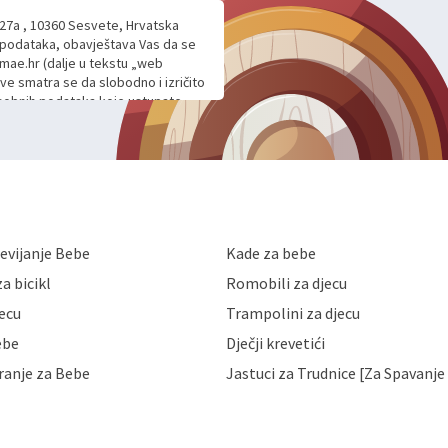
 27a , 10360 Sesvete, Hrvatska
h podataka, obavještava Vas da se
mae.hr (dalje u tekstu „web
ave smatra se da slobodno i izričito
 osobnih podataka koje ustupate
ljnje komunikacije na Vaš upit
m davanju podataka te ovu Izjavu
voje osobne podatke u jednu od
anicama. BRO'N BRO d.o.o. će s
edbi o zaštiti podataka koju
i kolačića koju možete pročitati
like Hrvatske, a uvijek uz
evijanje Bebe
Kade za bebe
a zaštite osobnih podataka od
 ili uništenja. Mae.hr štiti
a bicikl
Romobili za djecu
a, čuva povjerljivost Vaših osobnih
nih podataka samo onim svojim
jecu
Trampolini za djecu
jihovih poslovnih aktivnosti, a
ebe
Dječji krevetići
eni zakonima. Napominjemo da
z naknade i objašnjenja odustati od
ranje za Bebe
Jastuci za Trudnice [Za Spavanje 
 Vaših osobnih podataka. Opoziv
dresu ili e-mailom na adresu: