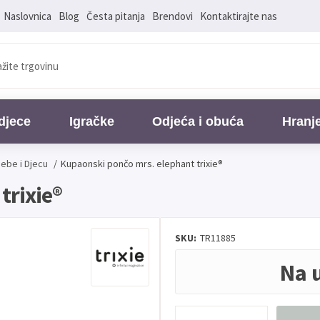
Naslovnica
Blog
Česta pitanja
Brendovi
Kontaktirajte nas
djece
Igračke
Odjeća i obuća
Hranj
Bebe i Djecu
/
Kupaonski pončo mrs. elephant trixie®
trixie®
SKU:
TR11885
Na 