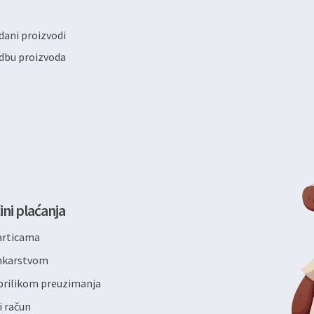
ani proizvodi
dbu proizvoda
ini plaćanja
articama
ankarstvom
rilikom preuzimanja
i račun