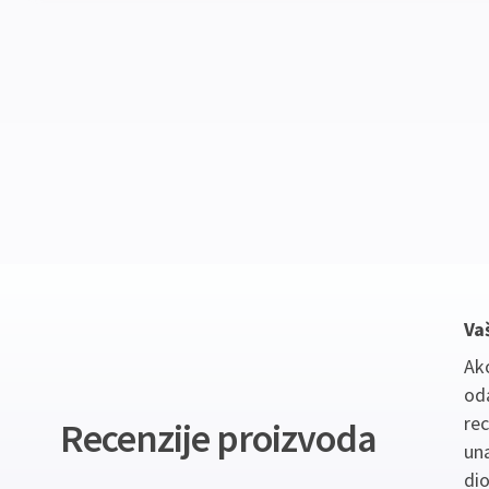
Va
Ako
oda
re
Recenzije proizvoda
un
dio