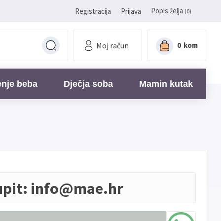
Popis želja
Registracija
Prijava
(0)
Moj račun
0
kom
enje beba
Dječja soba
Mamin kutak
upit:
info@mae.hr