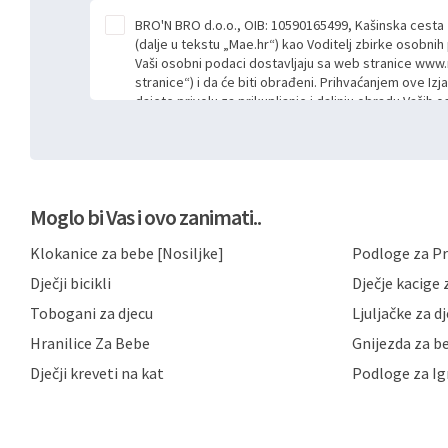
BRO'N BRO d.o.o., OIB: 10590165499, Kašinska cesta
(dalje u tekstu „Mae.hr“) kao Voditelj zbirke osobni
Vaši osobni podaci dostavljaju sa web stranice www.
stranice“) i da će biti obrađeni. Prihvaćanjem ove Izj
dajete privolu za prikupljanje i daljnju obradu Vaših
Mae.hr putem ovih web stranica u svrhu odgovora i da
poslan kroz kontakt obrazac. Radi se o dobrovoljno
niste dužni prihvatiti odnosno niste dužni unositi s
prijavnih formi/obrazaca dostupnih na ovim web str
Vašim osobnim podacima postupati sukladno Općoj ur
Moglo bi Vas i ovo zanimati..
možete pročitati ovdje, sukladno Politici privatnosti 
ovdje i sukladno drugim primjenjivim propisima Repub
Klokanice za bebe [Nosiljke]
Podloge za Pr
primjenu odgovarajućih tehničkih i sigurnosnih mjer
neovlaštenog pristupa, zlouporabe, otkrivanja, gubitka
Dječji bicikli
Dječje kacige z
privatnost svojih korisnika i posjetitelja web stranic
podataka te omogućava pristup i priopćavanje osob
Tobogani za djecu
Ljuljačke za d
zaposlenicima kojima su isti potrebni radi provedbe n
Hranilice Za Bebe
Gnijezda za b
trećim osobama samo u slučajevima koji su dozvolj
možete u svako doba, u potpunosti ili djelomice, be
Dječji kreveti na kat
Podloge za Ig
dane privole i zatražiti prestanak aktivnosti obrade
privole možete podnijeti poštom na gore navedenu a