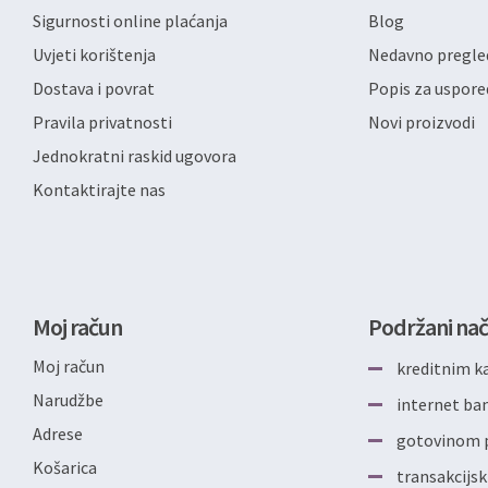
Sigurnosti online plaćanja
Blog
Uvjeti korištenja
Nedavno pregled
Dostava i povrat
Popis za uspore
Pravila privatnosti
Novi proizvodi
Jednokratni raskid ugovora
Kontaktirajte nas
Moj račun
Podržani nač
Moj račun
kreditnim k
Narudžbe
internet b
Adrese
gotovinom p
Košarica
transakcijsk