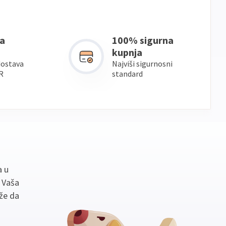
a
100% sigurna
kupnja
dostava
Najviši sigurnosni
R
standard
a u
. Vaša
že da