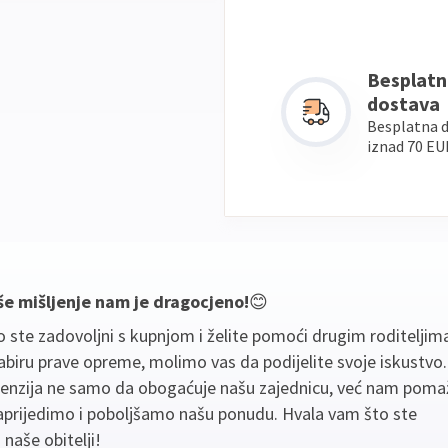
Besplatn
dostava
Besplatna 
iznad 70 EU
še mišljenje nam je dragocjeno!
😊
 ste zadovoljni s kupnjom i želite pomoći drugim roditeljim
biru prave opreme, molimo vas da podijelite svoje iskustvo
cenzija ne samo da obogaćuje našu zajednicu, već nam poma
aprijedimo i poboljšamo našu ponudu. Hvala vam što ste
 naše obitelji!