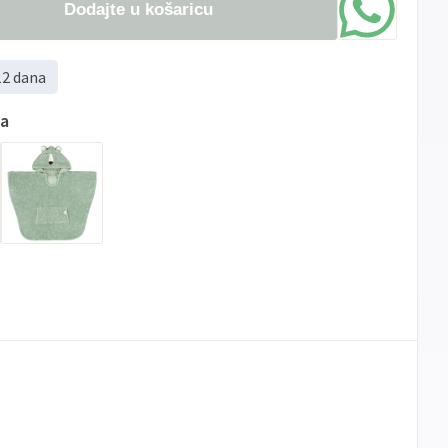
Dodajte u košaricu
12 dana
ma