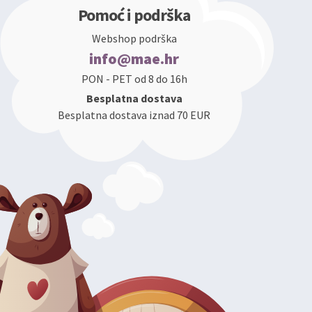
Pomoć i podrška
Webshop podrška
info@mae.hr
PON - PET od 8 do 16h
Besplatna dostava
Besplatna dostava iznad 70 EUR