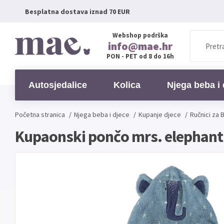
Besplatna dostava iznad 70 EUR
Webshop podrška
info@mae.hr
PON - PET od 8 do 16h
Autosjedalice
Kolica
Njega beba i 
Početna stranica
/
Njega beba i djece
/
Kupanje djece
/
Ručnici za 
Kupaonski pončo mrs. elephant 