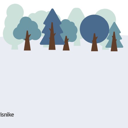
isnike