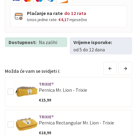
Plaćanje na rate
do 12 rata
Iznos jedne rate:
€4,17
mjesečno
Dostupnost:
PBZ
Na zalihi
Visa
Vrijeme isporuke:
do
12
rata
od 5 do 12 dana
PBZ
Visa Premium
do
12
rata
Erste
Diners
do
12
rata
Erste
Maestro
do
12
rata
Možda će vam se svidjeti i:
Erste
Master
do
12
rata
TRIXIE®
Erste
Visa
do
12
rata
Pernica Mr. Lion - Trixie
€15,99
Sve banke
Visa
Jednokratno
Sve banke
Master
Jednokratno
TRIXIE®
Sve banke
Maestro
Jednokratno
Pernica Rectangular Mr. Lion - Trixie
ECC
Discover
Jednokratno
€18,99