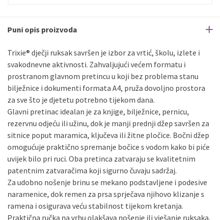
Puni opis proizvoda
Trixie® dječji ruksak savršen je izbor za vrtić, školu, izlete i
svakodnevne aktivnosti. Zahvaljujući većem formatu i
prostranom glavnom pretincu u koji bez problema stanu
bilježnice i dokumenti formata A4, pruža dovoljno prostora
za sve što je djetetu potrebno tijekom dana.
Glavni pretinac idealan je za knjige, bilježnice, pernicu,
rezervnu odjeću ili užinu, dok je manji prednji džep savršen za
sitnice poput maramica, ključeva ili žitne pločice. Bočni džep
omogućuje praktično spremanje bočice s vodom kako bi piće
uvijek bilo pri ruci. Oba pretinca zatvaraju se kvalitetnim
patentnim zatvaračima koji sigurno čuvaju sadržaj.
Za udobno nošenje brinu se mekano podstavljene i podesive
naramenice, dok remen za prsa sprječava njihovo klizanje s
ramena i osigurava veću stabilnost tijekom kretanja.
Praktična ručka na vrhu olakšava nošenje ili vješanje ruksaka,