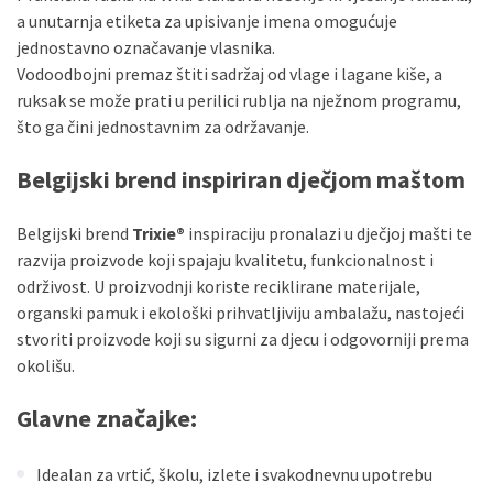
a unutarnja etiketa za upisivanje imena omogućuje
jednostavno označavanje vlasnika.
Vodoodbojni premaz štiti sadržaj od vlage i lagane kiše, a
ruksak se može prati u perilici rublja na nježnom programu,
što ga čini jednostavnim za održavanje.
Belgijski brend inspiriran dječjom maštom
Belgijski brend
Trixie®
inspiraciju pronalazi u dječjoj mašti te
razvija proizvode koji spajaju kvalitetu, funkcionalnost i
održivost. U proizvodnji koriste reciklirane materijale,
organski pamuk i ekološki prihvatljiviju ambalažu, nastojeći
stvoriti proizvode koji su sigurni za djecu i odgovorniji prema
okolišu.
Glavne značajke:
Idealan za vrtić, školu, izlete i svakodnevnu upotrebu