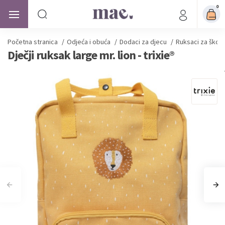
0
Početna stranica
/
Odjeća i obuća
/
Dodaci za djecu
/
Ruksaci za školu
Dječji ruksak large mr. lion - trixie®