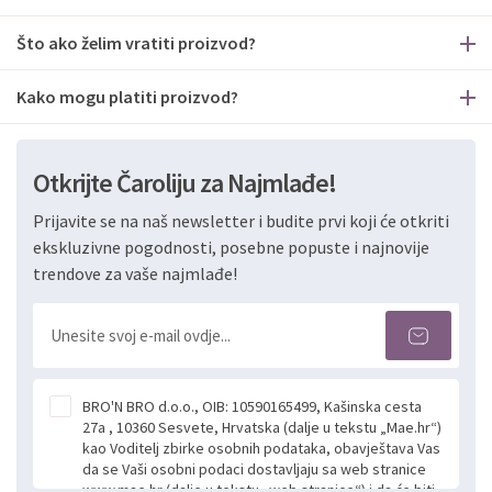
Što ako želim vratiti proizvod?
Kako mogu platiti proizvod?
Otkrijte Čaroliju za Najmlađe!
Prijavite se na naš newsletter i budite prvi koji će otkriti
ekskluzivne pogodnosti, posebne popuste i najnovije
trendove za vaše najmlađe!
BRO'N BRO d.o.o., OIB: 10590165499, Kašinska cesta
27a , 10360 Sesvete, Hrvatska (dalje u tekstu „Mae.hr“)
kao Voditelj zbirke osobnih podataka, obavještava Vas
da se Vaši osobni podaci dostavljaju sa web stranice
www.mae.hr (dalje u tekstu „web stranice“) i da će biti