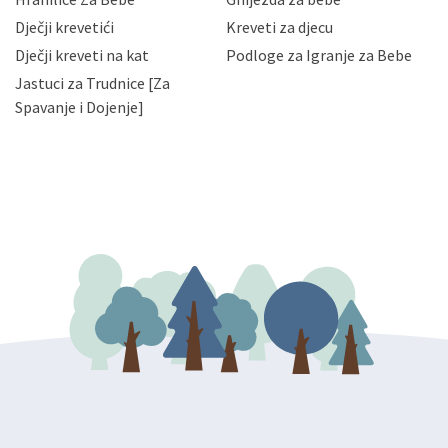
slučajevima koji su dozvoljeni zakonima. Napominjemo
da možete u svako doba, u potpunosti ili djelomice,
Dječji krevetići
Kreveti za djecu
bez naknade i objašnjenja odustati od dane privole i
Dječji kreveti na kat
Podloge za Igranje za Bebe
zatražiti prestanak aktivnosti obrade Vaših osobnih
Jastuci za Trudnice [Za
podataka. Opoziv privole možete podnijeti poštom na
gore navedenu adresu ili e-mailom na adresu:
Spavanje i Dojenje]