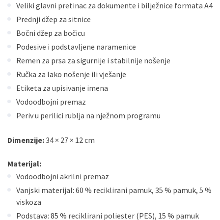
Veliki glavni pretinac za dokumente i bilježnice formata A4
Prednji džep za sitnice
Bočni džep za bočicu
Podesive i podstavljene naramenice
Remen za prsa za sigurnije i stabilnije nošenje
Ručka za lako nošenje ili vješanje
Etiketa za upisivanje imena
Vodoodbojni premaz
Periv u perilici rublja na nježnom programu
Dimenzije:
34 × 27 × 12 cm
Materijal:
Vodoodbojni akrilni premaz
Vanjski materijal: 60 % reciklirani pamuk, 35 % pamuk, 5 %
viskoza
Podstava: 85 % reciklirani poliester (PES), 15 % pamuk