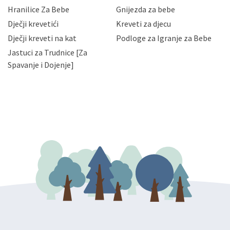
njihovih poslovnih aktivnosti, a trećim osobama samo u
Hranilice Za Bebe
Gnijezda za bebe
slučajevima koji su dozvoljeni zakonima. Napominjemo
da možete u svako doba, u potpunosti ili djelomice,
Dječji krevetići
Kreveti za djecu
bez naknade i objašnjenja odustati od dane privole i
Dječji kreveti na kat
Podloge za Igranje za Bebe
zatražiti prestanak aktivnosti obrade Vaših osobnih
Jastuci za Trudnice [Za
podataka. Opoziv privole možete podnijeti poštom na
gore navedenu adresu ili e-mailom na adresu:
Spavanje i Dojenje]