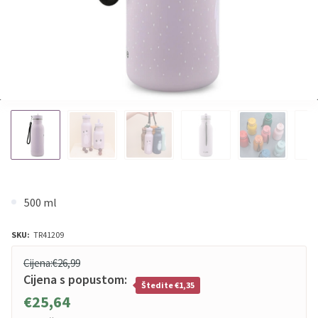
500 ml
SKU:
TR41209
Cijena:
€26,99
Cijena s popustom:
Štedite €1,35
€25,64