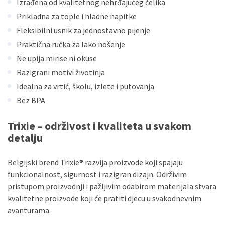
Izrađena od kvalitetnog nehrđajućeg čelika
Prikladna za tople i hladne napitke
Fleksibilni usnik za jednostavno pijenje
Praktična ručka za lako nošenje
Ne upija mirise ni okuse
Razigrani motivi životinja
Idealna za vrtić, školu, izlete i putovanja
Bez BPA
Trixie – održivost i kvaliteta u svakom
detalju
Belgijski brend Trixie® razvija proizvode koji spajaju
funkcionalnost, sigurnost i razigran dizajn. Održivim
pristupom proizvodnji i pažljivim odabirom materijala stvara
kvalitetne proizvode koji će pratiti djecu u svakodnevnim
avanturama.