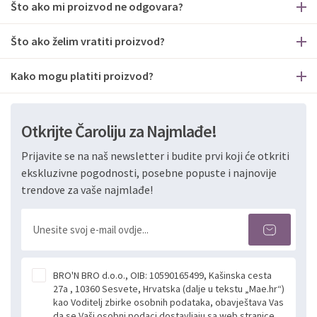
Što ako mi proizvod ne odgovara?
Što ako želim vratiti proizvod?
Kako mogu platiti proizvod?
Otkrijte Čaroliju za Najmlađe!
Prijavite se na naš newsletter i budite prvi koji će otkriti
ekskluzivne pogodnosti, posebne popuste i najnovije
trendove za vaše najmlađe!
BRO'N BRO d.o.o., OIB: 10590165499, Kašinska cesta
27a , 10360 Sesvete, Hrvatska (dalje u tekstu „Mae.hr“)
kao Voditelj zbirke osobnih podataka, obavještava Vas
da se Vaši osobni podaci dostavljaju sa web stranice