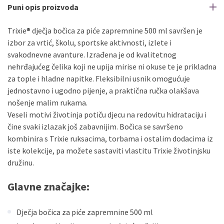
Puni opis proizvoda
Trixie® dječja bočica za piće zapremnine 500 ml savršen je
izbor za vrtić, školu, sportske aktivnosti, izlete i
svakodnevne avanture. Izrađena je od kvalitetnog
nehrđajućeg čelika koji ne upija mirise ni okuse te je prikladna
za tople i hladne napitke. Fleksibilni usnik omogućuje
jednostavno i ugodno pijenje, a praktična ručka olakšava
nošenje malim rukama.
Veseli motivi životinja potiču djecu na redovitu hidrataciju i
čine svaki izlazak još zabavnijim. Bočica se savršeno
kombinira s Trixie ruksacima, torbama i ostalim dodacima iz
iste kolekcije, pa možete sastaviti vlastitu Trixie životinjsku
družinu.
Glavne značajke:
Dječja bočica za piće zapremnine 500 ml