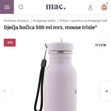
0
Početna stranica
/
Hranjenje beba
/
Pribor i oprema za hranjenje beba
Dječja bočica 500 ml mrs. mouse trixie®
-5%