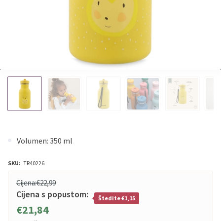
Volumen: 350 ml
SKU:
TR40226
Cijena:
€22,99
Cijena s popustom:
Štedite €1,15
€21,84