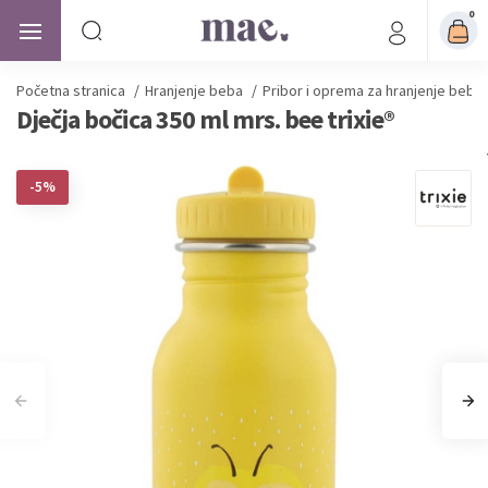
0
Početna stranica
/
Hranjenje beba
/
Pribor i oprema za hranjenje beba
Dječja bočica 350 ml mrs. bee trixie®
-5%