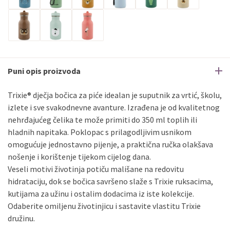
Puni opis proizvoda
Trixie® dječja bočica za piće idealan je suputnik za vrtić, školu,
izlete i sve svakodnevne avanture. Izrađena je od kvalitetnog
nehrđajućeg čelika te može primiti do 350 ml toplih ili
hladnih napitaka. Poklopac s prilagodljivim usnikom
omogućuje jednostavno pijenje, a praktična ručka olakšava
nošenje i korištenje tijekom cijelog dana.
Veseli motivi životinja potiču mališane na redovitu
hidrataciju, dok se bočica savršeno slaže s Trixie ruksacima,
kutijama za užinu i ostalim dodacima iz iste kolekcije.
Odaberite omiljenu životinjicu i sastavite vlastitu Trixie
družinu.