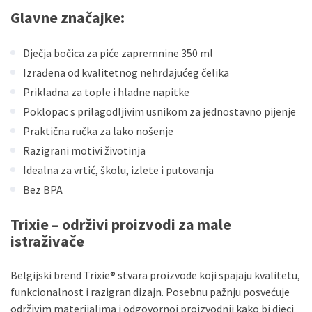
Glavne značajke:
Dječja bočica za piće zapremnine 350 ml
Izrađena od kvalitetnog nehrđajućeg čelika
Prikladna za tople i hladne napitke
Poklopac s prilagodljivim usnikom za jednostavno pijenje
Praktična ručka za lako nošenje
Razigrani motivi životinja
Idealna za vrtić, školu, izlete i putovanja
Bez BPA
Trixie – održivi proizvodi za male
istraživače
Belgijski brend Trixie® stvara proizvode koji spajaju kvalitetu,
funkcionalnost i razigran dizajn. Posebnu pažnju posvećuje
održivim materijalima i odgovornoj proizvodnji kako bi djeci