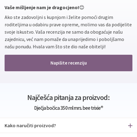
Vaše mišljenje nam je dragocjeno!
😊
Ako ste zadovoljni s kupnjom i želite pomoći drugim
roditeljima u odabiru prave opreme, molimo vas da podijelite
svoje iskustvo. Vaša recenzija ne samo da obogaćuje našu
zajednicu, već nam pomaže da unaprijedimo i poboljšamo
našu ponudu. Hvala vam što ste dio naše obitelji!
Napišite recenziju
Najčešća pitanja za proizvod:
Dječja bočica 350 ml mrs. bee trixie®
Kako naručiti proizvod?