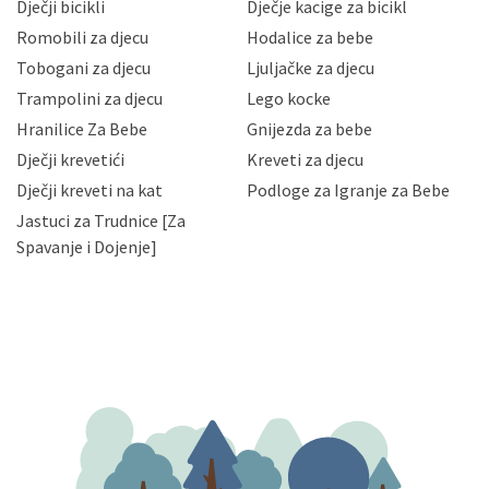
Dječji bicikli
Dječje kacige za bicikl
gubitka ili uništenja. Mae.hr štiti privatnost svojih
korisnika i posjetitelja web stranica, čuva povjerljivost
Romobili za djecu
Hodalice za bebe
Vaših osobnih podataka te omogućava pristup i
Tobogani za djecu
Ljuljačke za djecu
priopćavanje osobnih podataka samo onim svojim
zaposlenicima kojima su isti potrebni radi provedbe
Trampolini za djecu
Lego kocke
njihovih poslovnih aktivnosti, a trećim osobama samo u
Hranilice Za Bebe
Gnijezda za bebe
slučajevima koji su dozvoljeni zakonima. Napominjemo
da možete u svako doba, u potpunosti ili djelomice,
Dječji krevetići
Kreveti za djecu
bez naknade i objašnjenja odustati od dane privole i
Dječji kreveti na kat
Podloge za Igranje za Bebe
zatražiti prestanak aktivnosti obrade Vaših osobnih
Jastuci za Trudnice [Za
podataka. Opoziv privole možete podnijeti poštom na
gore navedenu adresu ili e-mailom na adresu:
Spavanje i Dojenje]