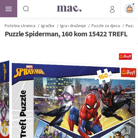
0
Početna stranica
/
Igračke
/
Igra i druženje
/
Puzzle za djecu
/
Puzzle
Puzzle Spiderman, 160 kom 15422 TREFL