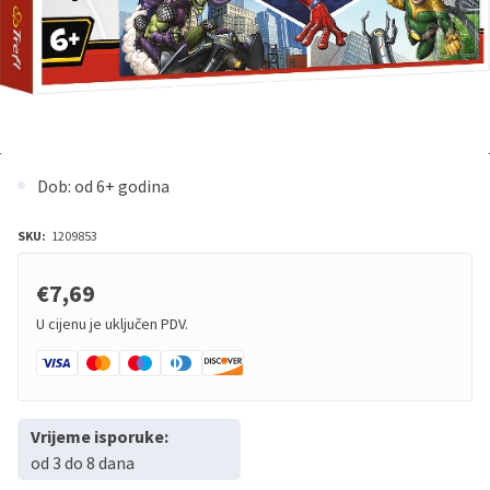
Dob: od 6+ godina
SKU:
1209853
€7,69
U cijenu je uključen PDV.
Vrijeme isporuke:
od 3 do 8 dana