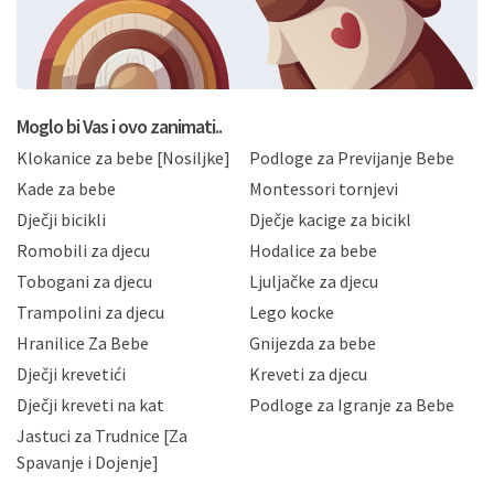
svoje osobne podatke u jednu od prijavnih
formi/obrazaca dostupnih na ovim web stranicama.
BRO'N BRO d.o.o. će s Vašim osobnim podacima
postupati sukladno Općoj uredbi o zaštiti podataka
koju možete pročitati ovdje, sukladno Politici
privatnosti i kolačića koju možete pročitati ovdje i
Moglo bi Vas i ovo zanimati..
sukladno drugim primjenjivim propisima Republike
Klokanice za bebe [Nosiljke]
Podloge za Previjanje Bebe
Hrvatske, a uvijek uz primjenu odgovarajućih tehničkih i
sigurnosnih mjera zaštite osobnih podataka od
Kade za bebe
Montessori tornjevi
neovlaštenog pristupa, zlouporabe, otkrivanja,
Dječji bicikli
Dječje kacige za bicikl
gubitka ili uništenja. Mae.hr štiti privatnost svojih
korisnika i posjetitelja web stranica, čuva povjerljivost
Romobili za djecu
Hodalice za bebe
Vaših osobnih podataka te omogućava pristup i
Tobogani za djecu
Ljuljačke za djecu
priopćavanje osobnih podataka samo onim svojim
zaposlenicima kojima su isti potrebni radi provedbe
Trampolini za djecu
Lego kocke
njihovih poslovnih aktivnosti, a trećim osobama samo u
Hranilice Za Bebe
Gnijezda za bebe
slučajevima koji su dozvoljeni zakonima. Napominjemo
da možete u svako doba, u potpunosti ili djelomice,
Dječji krevetići
Kreveti za djecu
bez naknade i objašnjenja odustati od dane privole i
Dječji kreveti na kat
Podloge za Igranje za Bebe
zatražiti prestanak aktivnosti obrade Vaših osobnih
Jastuci za Trudnice [Za
podataka. Opoziv privole možete podnijeti poštom na
gore navedenu adresu ili e-mailom na adresu:
Spavanje i Dojenje]