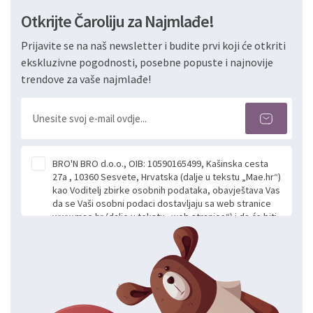
Otkrijte Čaroliju za Najmlađe!
Prijavite se na naš newsletter i budite prvi koji će otkriti
ekskluzivne pogodnosti, posebne popuste i najnovije
trendove za vaše najmlađe!
BRO'N BRO d.o.o., OIB: 10590165499, Kašinska cesta
27a , 10360 Sesvete, Hrvatska (dalje u tekstu „Mae.hr“)
kao Voditelj zbirke osobnih podataka, obavještava Vas
da se Vaši osobni podaci dostavljaju sa web stranice
www.mae.hr (dalje u tekstu „web stranice“) i da će biti
obrađeni. Prihvaćanjem ove Izjave smatra se da
slobodno i izričito dajete privolu za prikupljanje i daljnju
obradu Vaših osobnih podataka koje ustupate Mae.hr
putem ovih web stranica u svrhu odgovora i daljnje
komunikacije na Vaš upit poslan kroz kontakt obrazac.
Radi se o dobrovoljnom davanju podataka te ovu
Izjavu niste dužni prihvatiti odnosno niste dužni unositi