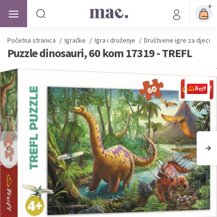
0
Početna stranica
/
Igračke
/
Igra i druženje
/
Društvene igre za djecu
Puzzle dinosauri, 60 kom 17319 - TREFL