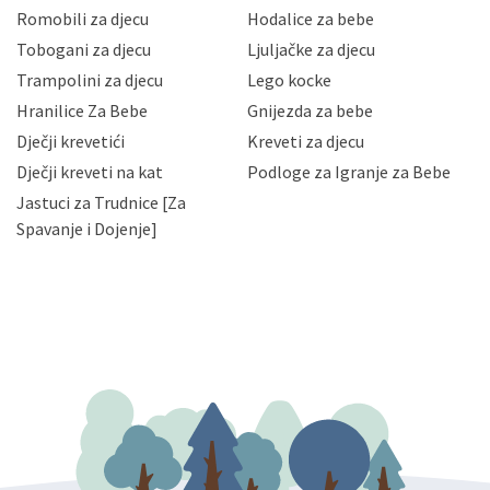
korisnika i posjetitelja web stranica, čuva povjerljivost
Romobili za djecu
Hodalice za bebe
Vaših osobnih podataka te omogućava pristup i
Tobogani za djecu
Ljuljačke za djecu
priopćavanje osobnih podataka samo onim svojim
zaposlenicima kojima su isti potrebni radi provedbe
Trampolini za djecu
Lego kocke
njihovih poslovnih aktivnosti, a trećim osobama samo u
Hranilice Za Bebe
Gnijezda za bebe
slučajevima koji su dozvoljeni zakonima. Napominjemo
da možete u svako doba, u potpunosti ili djelomice,
Dječji krevetići
Kreveti za djecu
bez naknade i objašnjenja odustati od dane privole i
Dječji kreveti na kat
Podloge za Igranje za Bebe
zatražiti prestanak aktivnosti obrade Vaših osobnih
Jastuci za Trudnice [Za
podataka. Opoziv privole možete podnijeti poštom na
gore navedenu adresu ili e-mailom na adresu:
Spavanje i Dojenje]