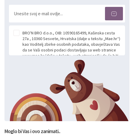
BRO'N BRO d.o.o., OIB: 10590165499, Kašinska cesta
27a , 10360 Sesvete, Hrvatska (dalje u tekstu „Mae.hr“)
kao Voditelj zbirke osobnih podataka, obavještava Vas
da se Vaši osobni podaci dostavljaju sa web stranice
www.mae.hr (dalje u tekstu „web stranice“) i da će biti
obrađeni. Prihvaćanjem ove Izjave smatra se da
slobodno i izričito dajete privolu za prikupljanje i daljnju
obradu Vaših osobnih podataka koje ustupate Mae.hr
putem ovih web stranica u svrhu odgovora i daljnje
komunikacije na Vaš upit poslan kroz kontakt obrazac.
Radi se o dobrovoljnom davanju podataka te ovu
Izjavu niste dužni prihvatiti odnosno niste dužni unositi
svoje osobne podatke u jednu od prijavnih
formi/obrazaca dostupnih na ovim web stranicama.
BRO'N BRO d.o.o. će s Vašim osobnim podacima
postupati sukladno Općoj uredbi o zaštiti podataka
koju možete pročitati ovdje, sukladno Politici
privatnosti i kolačića koju možete pročitati ovdje i
Moglo bi Vas i ovo zanimati..