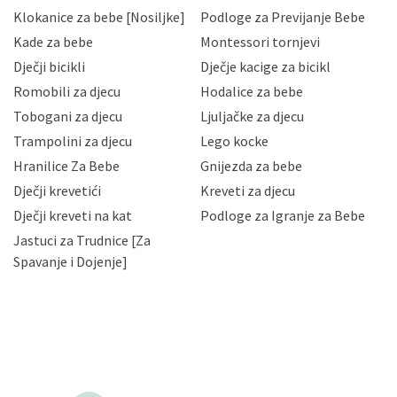
sukladno drugim primjenjivim propisima Republike
Klokanice za bebe [Nosiljke]
Podloge za Previjanje Bebe
Hrvatske, a uvijek uz primjenu odgovarajućih tehničkih i
sigurnosnih mjera zaštite osobnih podataka od
Kade za bebe
Montessori tornjevi
neovlaštenog pristupa, zlouporabe, otkrivanja,
Dječji bicikli
Dječje kacige za bicikl
gubitka ili uništenja. Mae.hr štiti privatnost svojih
korisnika i posjetitelja web stranica, čuva povjerljivost
Romobili za djecu
Hodalice za bebe
Vaših osobnih podataka te omogućava pristup i
Tobogani za djecu
Ljuljačke za djecu
priopćavanje osobnih podataka samo onim svojim
zaposlenicima kojima su isti potrebni radi provedbe
Trampolini za djecu
Lego kocke
njihovih poslovnih aktivnosti, a trećim osobama samo u
Hranilice Za Bebe
Gnijezda za bebe
slučajevima koji su dozvoljeni zakonima. Napominjemo
da možete u svako doba, u potpunosti ili djelomice,
Dječji krevetići
Kreveti za djecu
bez naknade i objašnjenja odustati od dane privole i
Dječji kreveti na kat
Podloge za Igranje za Bebe
zatražiti prestanak aktivnosti obrade Vaših osobnih
Jastuci za Trudnice [Za
podataka. Opoziv privole možete podnijeti poštom na
gore navedenu adresu ili e-mailom na adresu:
Spavanje i Dojenje]