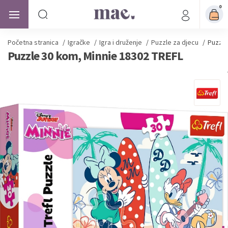
0
Početna stranica
/
Igračke
/
Igra i druženje
/
Puzzle za djecu
/
Puzzle
Puzzle 30 kom, Minnie 18302 TREFL