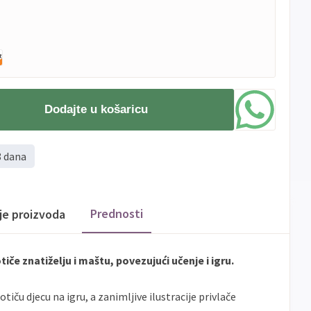
Dodajte u košaricu
8 dana
Prednosti
ije proizvoda
tiče znatiželju i maštu, povezujući učenje i igru.
potiču djecu na igru, a zanimljive ilustracije privlače