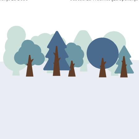
 Vaših osobnih podataka. Opoziv
dresu ili e-mailom na adresu: