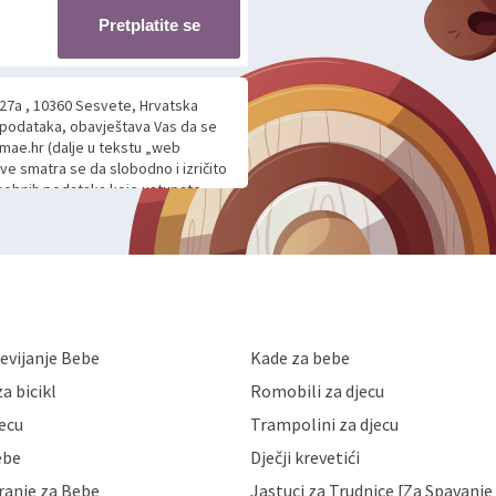
Pretplatite se
 27a , 10360 Sesvete, Hrvatska
h podataka, obavještava Vas da se
mae.hr (dalje u tekstu „web
ave smatra se da slobodno i izričito
 osobnih podataka koje ustupate
ljnje komunikacije na Vaš upit
m davanju podataka te ovu Izjavu
voje osobne podatke u jednu od
anicama. BRO'N BRO d.o.o. će s
edbi o zaštiti podataka koju
i kolačića koju možete pročitati
like Hrvatske, a uvijek uz
evijanje Bebe
Kade za bebe
a zaštite osobnih podataka od
 ili uništenja. Mae.hr štiti
a bicikl
Romobili za djecu
a, čuva povjerljivost Vaših osobnih
nih podataka samo onim svojim
jecu
Trampolini za djecu
jihovih poslovnih aktivnosti, a
ebe
Dječji krevetići
eni zakonima. Napominjemo da
z naknade i objašnjenja odustati od
ranje za Bebe
Jastuci za Trudnice [Za Spavanje 