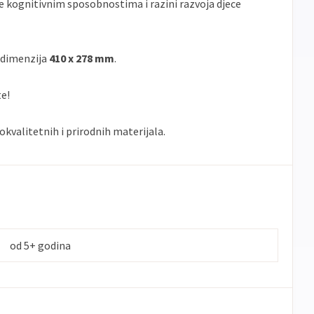
je kognitivnim sposobnostima i razini razvoja djece
 dimenzija
410 x 278 mm
.
te!
okvalitetnih i prirodnih materijala.
od 5+ godina