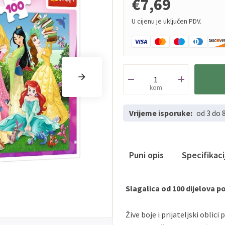
€7,69
U cijenu je uključen PDV.
kom
Vrijeme isporuke:
od 3 do 
Puni opis
Specifikac
Slagalica od 100 dijelova po
Žive boje i prijateljski oblici 