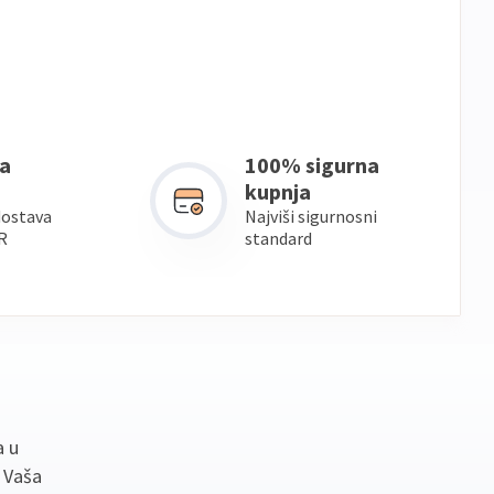
a
100% sigurna
kupnja
dostava
Najviši sigurnosni
R
standard
a u
. Vaša