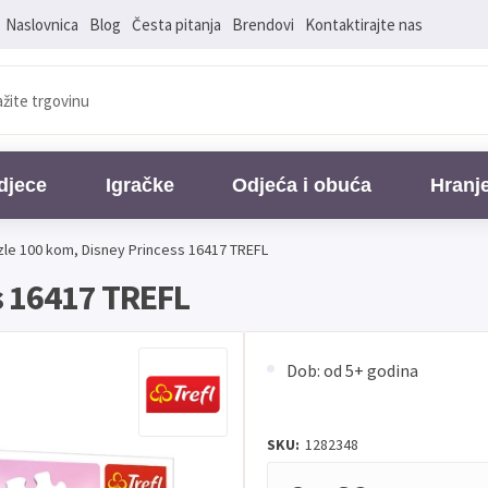
Naslovnica
Blog
Česta pitanja
Brendovi
Kontaktirajte nas
djece
Igračke
Odjeća i obuća
Hranj
zle 100 kom, Disney Princess 16417 TREFL
s 16417 TREFL
Dob: od 5+ godina
SKU:
1282348