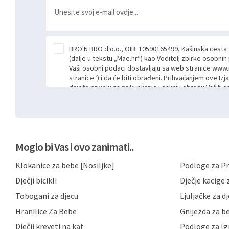
BRO'N BRO d.o.o., OIB: 10590165499, Kašinska cesta
(dalje u tekstu „Mae.hr“) kao Voditelj zbirke osobni
Vaši osobni podaci dostavljaju sa web stranice www.
stranice“) i da će biti obrađeni. Prihvaćanjem ove Izj
dajete privolu za prikupljanje i daljnju obradu Vaših
Mae.hr putem ovih web stranica u svrhu odgovora i da
poslan kroz kontakt obrazac. Radi se o dobrovoljno
niste dužni prihvatiti odnosno niste dužni unositi s
prijavnih formi/obrazaca dostupnih na ovim web str
Vašim osobnim podacima postupati sukladno Općoj ur
Moglo bi Vas i ovo zanimati..
možete pročitati ovdje, sukladno Politici privatnosti 
ovdje i sukladno drugim primjenjivim propisima Repub
Klokanice za bebe [Nosiljke]
Podloge za Pr
primjenu odgovarajućih tehničkih i sigurnosnih mjer
neovlaštenog pristupa, zlouporabe, otkrivanja, gubitka
Dječji bicikli
Dječje kacige z
privatnost svojih korisnika i posjetitelja web stranic
podataka te omogućava pristup i priopćavanje osob
Tobogani za djecu
Ljuljačke za d
zaposlenicima kojima su isti potrebni radi provedbe n
Hranilice Za Bebe
Gnijezda za b
trećim osobama samo u slučajevima koji su dozvolj
možete u svako doba, u potpunosti ili djelomice, be
Dječji kreveti na kat
Podloge za Ig