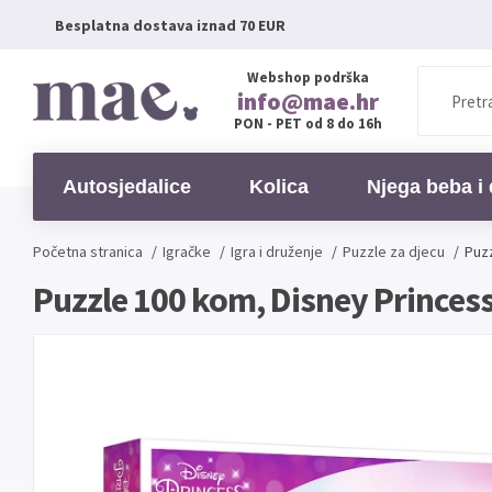
Besplatna dostava iznad 70 EUR
Webshop podrška
info@mae.hr
PON - PET od 8 do 16h
Autosjedalice
Kolica
Njega beba i 
Početna stranica
/
Igračke
/
Igra i druženje
/
Puzzle za djecu
/
Puz
Puzzle 100 kom, Disney Princes