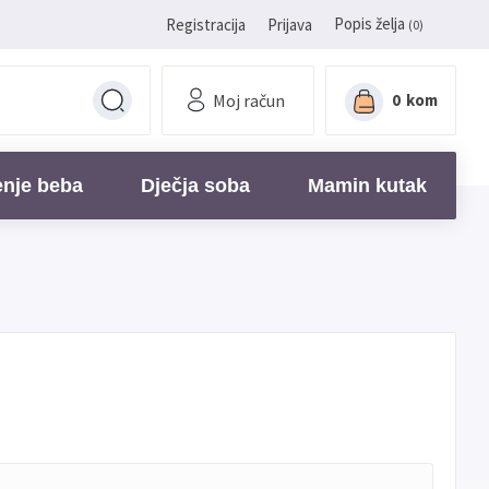
Popis želja
Registracija
Prijava
(0)
Moj račun
0
kom
enje beba
Dječja soba
Mamin kutak