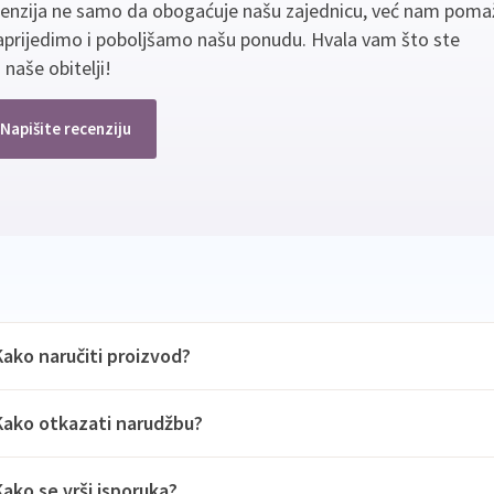
cenzija ne samo da obogaćuje našu zajednicu, već nam poma
aprijedimo i poboljšamo našu ponudu. Hvala vam što ste
 naše obitelji!
Napišite recenziju
Kako naručiti proizvod?
Kako otkazati narudžbu?
Kako se vrši isporuka?