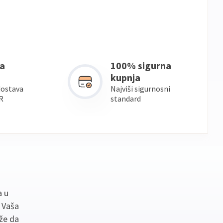
a
100% sigurna
kupnja
dostava
Najviši sigurnosni
R
standard
a u
. Vaša
že da