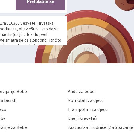
Pretplatite se
 27a , 10360 Sesvete, Hrvatska
h podataka, obavještava Vas da se
mae.hr (dalje u tekstu „web
ave smatra se da slobodno i izričito
 osobnih podataka koje ustupate
ljnje komunikacije na Vaš upit
m davanju podataka te ovu Izjavu
voje osobne podatke u jednu od
anicama. BRO'N BRO d.o.o. će s
edbi o zaštiti podataka koju
i kolačića koju možete pročitati
like Hrvatske, a uvijek uz
evijanje Bebe
Kade za bebe
a zaštite osobnih podataka od
 ili uništenja. Mae.hr štiti
a bicikl
Romobili za djecu
a, čuva povjerljivost Vaših osobnih
nih podataka samo onim svojim
jecu
Trampolini za djecu
jihovih poslovnih aktivnosti, a
ebe
Dječji krevetići
eni zakonima. Napominjemo da
z naknade i objašnjenja odustati od
ranje za Bebe
Jastuci za Trudnice [Za Spavanje 
 Vaših osobnih podataka. Opoziv