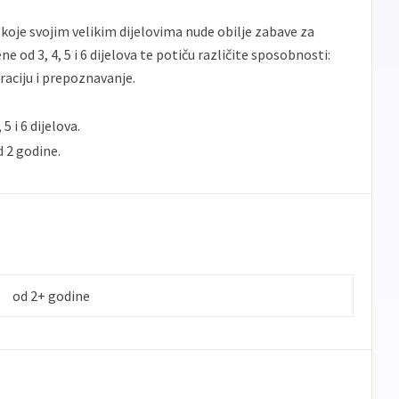
e koje svojim velikim dijelovima nude obilje zabave za
e od 3, 4, 5 i 6 dijelova te potiču različite sposobnosti:
raciju i prepoznavanje.
5 i 6 dijelova.
d 2 godine.
od 2+ godine