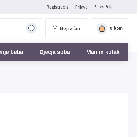
Popis želja
Registracija
Prijava
(0)
Moj račun
0
kom
enje beba
Dječja soba
Mamin kutak