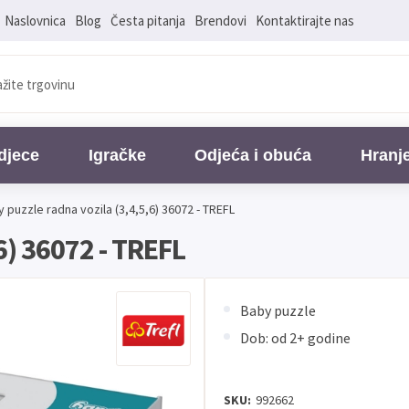
Naslovnica
Blog
Česta pitanja
Brendovi
Kontaktirajte nas
djece
Igračke
Odjeća i obuća
Hranj
 puzzle radna vozila (3,4,5,6) 36072 - TREFL
6) 36072 - TREFL
Baby puzzle
Dob: od 2+ godine
SKU:
992662