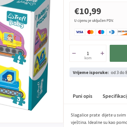
€10,99
U cijenu je uključen PDV.
kom
Vrijeme isporuke:
od 3 do 
Puni opis
Specifikac
Slagalice prate dijete u svi
vještina. Idealne su kao pomo