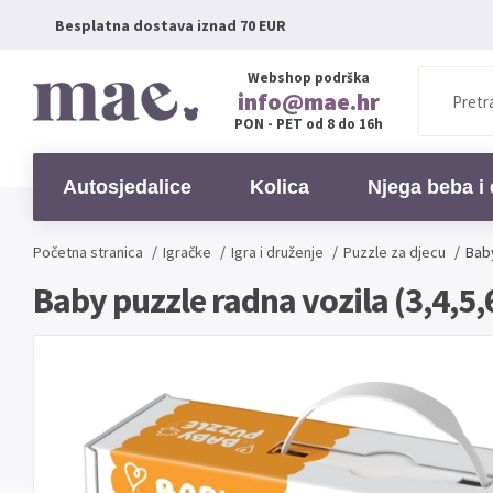
Besplatna dostava iznad 70 EUR
Webshop podrška
info@mae.hr
PON - PET od 8 do 16h
Autosjedalice
Kolica
Njega beba i 
Početna stranica
/
Igračke
/
Igra i druženje
/
Puzzle za djecu
/
Baby
Baby puzzle radna vozila (3,4,5,