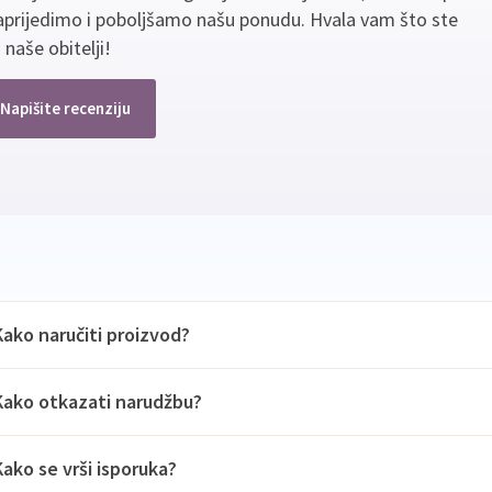
aprijedimo i poboljšamo našu ponudu. Hvala vam što ste
 naše obitelji!
Napišite recenziju
Kako naručiti proizvod?
Kako otkazati narudžbu?
Kako se vrši isporuka?