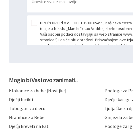
BRO'N BRO d.o.o., OIB: 10590165499, Kašinska cesta
(dalje u tekstu „Mae.hr“) kao Voditelj zbirke osobni
Vaši osobni podaci dostavljaju sa web stranice www.
stranice“) i da će biti obrađeni. Prihvaćanjem ove Izj
dajete privolu za prikupljanje i daljnju obradu Vaših
Mae.hr putem ovih web stranica u svrhu odgovora i da
poslan kroz kontakt obrazac. Radi se o dobrovoljno
niste dužni prihvatiti odnosno niste dužni unositi s
prijavnih formi/obrazaca dostupnih na ovim web str
Vašim osobnim podacima postupati sukladno Općoj ur
Moglo bi Vas i ovo zanimati..
možete pročitati ovdje, sukladno Politici privatnosti 
ovdje i sukladno drugim primjenjivim propisima Repub
Klokanice za bebe [Nosiljke]
Podloge za Pr
primjenu odgovarajućih tehničkih i sigurnosnih mjer
neovlaštenog pristupa, zlouporabe, otkrivanja, gubitka
Dječji bicikli
Dječje kacige z
privatnost svojih korisnika i posjetitelja web stranic
podataka te omogućava pristup i priopćavanje osob
Tobogani za djecu
Ljuljačke za d
zaposlenicima kojima su isti potrebni radi provedbe n
Hranilice Za Bebe
Gnijezda za b
trećim osobama samo u slučajevima koji su dozvolj
možete u svako doba, u potpunosti ili djelomice, be
Dječji kreveti na kat
Podloge za Ig
dane privole i zatražiti prestanak aktivnosti obrade