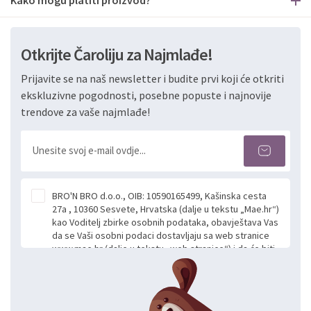
Otkrijte Čaroliju za Najmlađe!
Prijavite se na naš newsletter i budite prvi koji će otkriti
ekskluzivne pogodnosti, posebne popuste i najnovije
trendove za vaše najmlađe!
BRO'N BRO d.o.o., OIB: 10590165499, Kašinska cesta
27a , 10360 Sesvete, Hrvatska (dalje u tekstu „Mae.hr“)
kao Voditelj zbirke osobnih podataka, obavještava Vas
da se Vaši osobni podaci dostavljaju sa web stranice
www.mae.hr (dalje u tekstu „web stranice“) i da će biti
obrađeni. Prihvaćanjem ove Izjave smatra se da
slobodno i izričito dajete privolu za prikupljanje i daljnju
obradu Vaših osobnih podataka koje ustupate Mae.hr
putem ovih web stranica u svrhu odgovora i daljnje