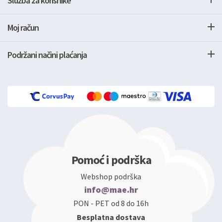
Služba za korisnike
Moj račun
Podržani načini plaćanja
Pomoć i podrška
Webshop podrška
info@mae.hr
PON - PET od 8 do 16h
Besplatna dostava