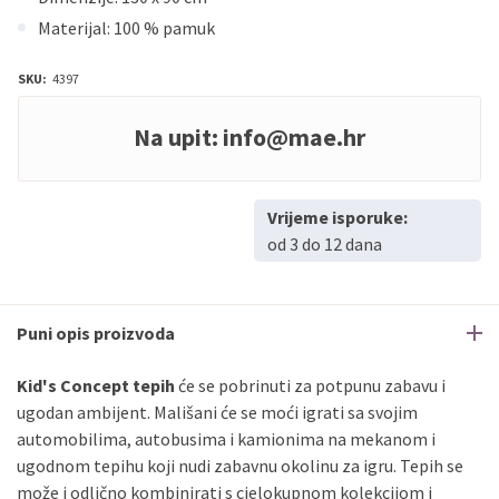
Materijal: 100 % pamuk
SKU:
4397
Na upit:
info@mae.hr
Vrijeme isporuke:
od 3 do 12 dana
Puni opis proizvoda
Kid's Concept tepih
će se pobrinuti za potpunu zabavu i
ugodan ambijent. Mališani će se moći igrati sa svojim
automobilima, autobusima i kamionima na mekanom i
ugodnom tepihu koji nudi zabavnu okolinu za igru. Tepih se
može i odlično kombinirati s cjelokupnom kolekcijom i