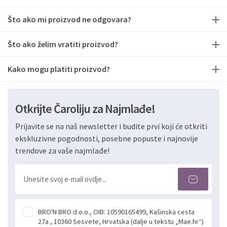
Što ako mi proizvod ne odgovara?
Što ako želim vratiti proizvod?
Kako mogu platiti proizvod?
Otkrijte Čaroliju za Najmlađe!
Prijavite se na naš newsletter i budite prvi koji će otkriti
ekskluzivne pogodnosti, posebne popuste i najnovije
trendove za vaše najmlađe!
BRO'N BRO d.o.o., OIB: 10590165499, Kašinska cesta
27a , 10360 Sesvete, Hrvatska (dalje u tekstu „Mae.hr“)