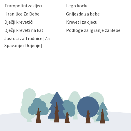
zaposlenicima kojima su isti potrebni radi provedbe
Trampolini za djecu
Lego kocke
njihovih poslovnih aktivnosti, a trećim osobama samo u
Hranilice Za Bebe
Gnijezda za bebe
slučajevima koji su dozvoljeni zakonima. Napominjemo
da možete u svako doba, u potpunosti ili djelomice,
Dječji krevetići
Kreveti za djecu
bez naknade i objašnjenja odustati od dane privole i
Dječji kreveti na kat
Podloge za Igranje za Bebe
zatražiti prestanak aktivnosti obrade Vaših osobnih
Jastuci za Trudnice [Za
podataka. Opoziv privole možete podnijeti poštom na
gore navedenu adresu ili e-mailom na adresu:
Spavanje i Dojenje]