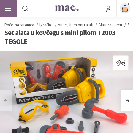
0
Početna stranica
/
Igračke
/
Autići, kamioni i alati
/
Alati za djecu
/
Set
Set alata u kovčegu s mini pilom T2003
TEGOLE