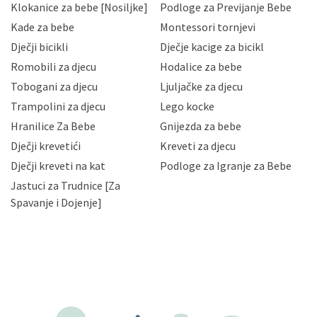
Klokanice za bebe [Nosiljke]
Podloge za Previjanje Bebe
Hrvatske, a uvijek uz primjenu odgovarajućih tehničkih i
sigurnosnih mjera zaštite osobnih podataka od
Kade za bebe
Montessori tornjevi
neovlaštenog pristupa, zlouporabe, otkrivanja,
Dječji bicikli
Dječje kacige za bicikl
gubitka ili uništenja. Mae.hr štiti privatnost svojih
korisnika i posjetitelja web stranica, čuva povjerljivost
Romobili za djecu
Hodalice za bebe
Vaših osobnih podataka te omogućava pristup i
Tobogani za djecu
Ljuljačke za djecu
priopćavanje osobnih podataka samo onim svojim
zaposlenicima kojima su isti potrebni radi provedbe
Trampolini za djecu
Lego kocke
njihovih poslovnih aktivnosti, a trećim osobama samo u
Hranilice Za Bebe
Gnijezda za bebe
slučajevima koji su dozvoljeni zakonima. Napominjemo
da možete u svako doba, u potpunosti ili djelomice,
Dječji krevetići
Kreveti za djecu
bez naknade i objašnjenja odustati od dane privole i
Dječji kreveti na kat
Podloge za Igranje za Bebe
zatražiti prestanak aktivnosti obrade Vaših osobnih
Jastuci za Trudnice [Za
podataka. Opoziv privole možete podnijeti poštom na
gore navedenu adresu ili e-mailom na adresu:
Spavanje i Dojenje]