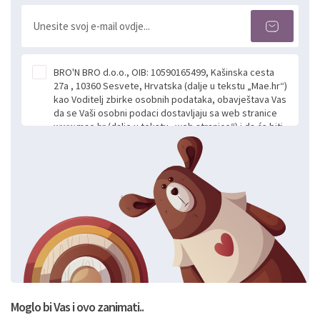
BRO'N BRO d.o.o., OIB: 10590165499, Kašinska cesta
27a , 10360 Sesvete, Hrvatska (dalje u tekstu „Mae.hr“)
kao Voditelj zbirke osobnih podataka, obavještava Vas
da se Vaši osobni podaci dostavljaju sa web stranice
www.mae.hr (dalje u tekstu „web stranice“) i da će biti
obrađeni. Prihvaćanjem ove Izjave smatra se da
slobodno i izričito dajete privolu za prikupljanje i daljnju
obradu Vaših osobnih podataka koje ustupate Mae.hr
putem ovih web stranica u svrhu odgovora i daljnje
komunikacije na Vaš upit poslan kroz kontakt obrazac.
Radi se o dobrovoljnom davanju podataka te ovu
Izjavu niste dužni prihvatiti odnosno niste dužni unositi
svoje osobne podatke u jednu od prijavnih
formi/obrazaca dostupnih na ovim web stranicama.
BRO'N BRO d.o.o. će s Vašim osobnim podacima
postupati sukladno Općoj uredbi o zaštiti podataka
koju možete pročitati ovdje, sukladno Politici
privatnosti i kolačića koju možete pročitati ovdje i
Moglo bi Vas i ovo zanimati..
sukladno drugim primjenjivim propisima Republike