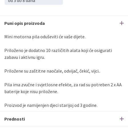
od 3 do 8 dana
Puni opis proizvoda
Mini motorna pila oduševiti će vaše dijete.
Priloženo je dodatno 10 različitih alata koji će osigurati
zabavu i aktivnu igru.
Priložene su zaštitne naočale, odvijač, čekić, vijci..
Pila ima zvučne i svjetlosne efekte, za rad su potreben 2 x AA
baterije koje nisu priložene.
Proizvod je namijenjen djeci starijoj od 3 godine.
Prednosti