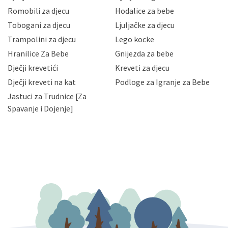
korisnika i posjetitelja web stranica, čuva povjerljivost
Romobili za djecu
Hodalice za bebe
Vaših osobnih podataka te omogućava pristup i
Tobogani za djecu
Ljuljačke za djecu
priopćavanje osobnih podataka samo onim svojim
zaposlenicima kojima su isti potrebni radi provedbe
Trampolini za djecu
Lego kocke
njihovih poslovnih aktivnosti, a trećim osobama samo u
Hranilice Za Bebe
Gnijezda za bebe
slučajevima koji su dozvoljeni zakonima. Napominjemo
da možete u svako doba, u potpunosti ili djelomice,
Dječji krevetići
Kreveti za djecu
bez naknade i objašnjenja odustati od dane privole i
Dječji kreveti na kat
Podloge za Igranje za Bebe
zatražiti prestanak aktivnosti obrade Vaših osobnih
Jastuci za Trudnice [Za
podataka. Opoziv privole možete podnijeti poštom na
gore navedenu adresu ili e-mailom na adresu:
Spavanje i Dojenje]