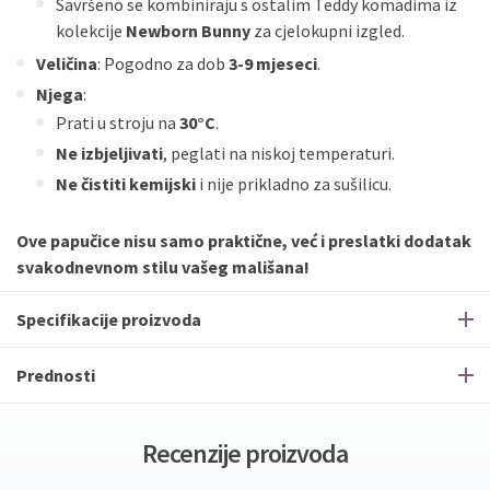
Savršeno se kombiniraju s ostalim Teddy komadima iz
kolekcije
Newborn Bunny
za cjelokupni izgled.
Veličina
: Pogodno za dob
3-9 mjeseci
.
Njega
:
Prati u stroju na
30°C
.
Ne izbjeljivati
, peglati na niskoj temperaturi.
Ne čistiti kemijski
i nije prikladno za sušilicu.
Ove papučice nisu samo praktične, već i preslatki dodatak
svakodnevnom stilu vašeg mališana!
Specifikacije proizvoda
Prednosti
Recenzije proizvoda