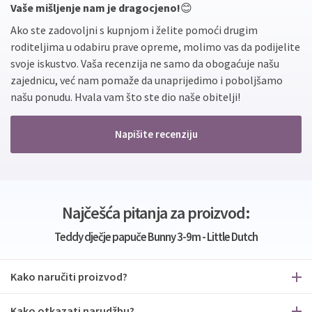
Vaše mišljenje nam je dragocjeno!
😊
Ako ste zadovoljni s kupnjom i želite pomoći drugim
roditeljima u odabiru prave opreme, molimo vas da podijelite
svoje iskustvo. Vaša recenzija ne samo da obogaćuje našu
zajednicu, već nam pomaže da unaprijedimo i poboljšamo
našu ponudu. Hvala vam što ste dio naše obitelji!
Napišite recenziju
Najčešća pitanja za proizvod:
Teddy dječje papuče Bunny 3-9m - Little Dutch
Kako naručiti proizvod?
Kako otkazati narudžbu?