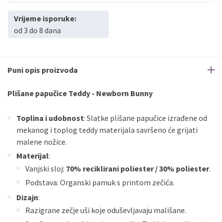
Vrijeme isporuke:
od 3 do 8 dana
Puni opis proizvoda
Plišane papučice Teddy - Newborn Bunny
Toplina i udobnost
: Slatke plišane papučice izrađene od
mekanog i toplog teddy materijala savršeno će grijati
malene nožice.
Materijal
:
Vanjski sloj:
70% reciklirani poliester / 30% poliester
.
Podstava: Organski pamuk s printom zečića.
Dizajn
:
Razigrane zečje uši koje oduševljavaju mališane.