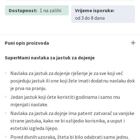
Dostupnost:
1 na zalihi
Vrijeme isporuke:
od 3 do 8 dana
Puni opis proizvoda
SuperMami navlaka za jastuk za dojenje
Navlaka za jastuk za dojenje rješenje je za sve koji već
posjeduju jastuk ili one koji žele imati dodatnu navlaku dok
je prva na pranju.
Jedan jastuk koji ćete koristiti godinama i samo mu
mijenjati navlake.
Navlaka za jastuk za dojnje ima patent zatvarač sa vanjske
strane jastuka, kako ne bi ozlijedio korisnika, a usput i
estetski izgleda lijepo.
Pored divnih uzoraka, šteta bi bilo odabrati samo jednu.