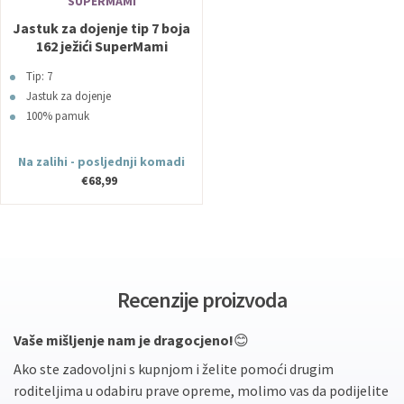
SUPERMAMI
Jastuk za dojenje tip 7 boja
162 ježići SuperMami
Tip: 7
Jastuk za dojenje
100% pamuk
Na zalihi - posljednji komadi
€68,99
Recenzije proizvoda
Vaše mišljenje nam je dragocjeno!
😊
Ako ste zadovoljni s kupnjom i želite pomoći drugim
roditeljima u odabiru prave opreme, molimo vas da podijelite