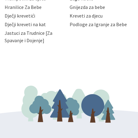
njihovih poslovnih aktivnosti, a trećim osobama samo u
Hranilice Za Bebe
Gnijezda za bebe
slučajevima koji su dozvoljeni zakonima. Napominjemo
da možete u svako doba, u potpunosti ili djelomice,
Dječji krevetići
Kreveti za djecu
bez naknade i objašnjenja odustati od dane privole i
Dječji kreveti na kat
Podloge za Igranje za Bebe
zatražiti prestanak aktivnosti obrade Vaših osobnih
Jastuci za Trudnice [Za
podataka. Opoziv privole možete podnijeti poštom na
gore navedenu adresu ili e-mailom na adresu:
Spavanje i Dojenje]