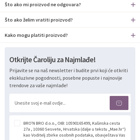
Što ako mi proizvod ne odgovara?
Što ako želim vratiti proizvod?
Kako mogu platiti proizvod?
Otkrijte Čaroliju za Najmlađe!
Prijavite se na naš newsletter i budite prvi koji će otkriti
ekskluzivne pogodnosti, posebne popuste i najnovije
trendove za vaše najmlađe!
BRO'N BRO d.o.o., OIB: 10590165499, Kašinska cesta
27a , 10360 Sesvete, Hrvatska (dalje u tekstu „Mae.hr“)
kao Voditelj zbirke osobnih podataka, obavještava Vas