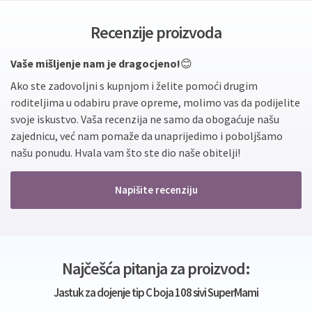
Recenzije proizvoda
Vaše mišljenje nam je dragocjeno!
😊
Ako ste zadovoljni s kupnjom i želite pomoći drugim
roditeljima u odabiru prave opreme, molimo vas da podijelite
svoje iskustvo. Vaša recenzija ne samo da obogaćuje našu
zajednicu, već nam pomaže da unaprijedimo i poboljšamo
našu ponudu. Hvala vam što ste dio naše obitelji!
Napišite recenziju
Najčešća pitanja za proizvod:
Jastuk za dojenje tip C boja 108 sivi SuperMami