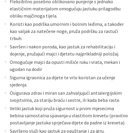
Fleksibilno posebno oblikovano punjenje s jednako
Sve banke
Visa
Jednokratno
elastičnim materijalom omogućuju jastuku prilagodbu
Sve banke
Master
Jednokratno
obliku majčinoga tijela.
Sve banke
Maestro
Jednokratno
Koristi kao podrška umornim i bolnim leđima, a također
ECC
Discover
Jednokratno
kao valjak za natečene noge, pruža podršku za rastući
trbuh.
Savršen i nakon poroda, kao jastuk za rehabilitaciju i
dojenje, pružajući majci i djetetu najprikladniji položaj.
Omogućuje majci da opusti mišiće ruku i vrata, mekan i
ugodan na dodir
Sigurna igraonica za dijete te vrlo koristan za učenje
sjedenja.
Osigurava zdrav i miran san zahvaljujući antialergijskim
svojstvima, za stariju braću i sestre, ili kada beba raste.
Veliki jastuk koji pruža sigurnost u prvim mjesecima
bebina samostalna spavanja u vlastitom krevetu (pravilno
postavljanje jastuka sprječava dijete da padne iz kreveta).
Savršeno služi kao jastuk za opuštanje i za igru.