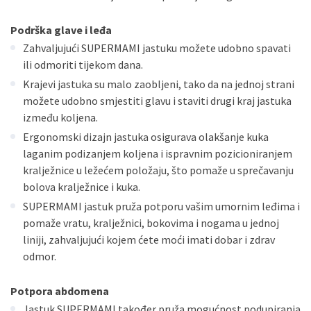
Podrška glave i leđa
Zahvaljujući SUPERMAMI jastuku možete udobno spavati
ili odmoriti tijekom dana.
Krajevi jastuka su malo zaobljeni, tako da na jednoj strani
možete udobno smjestiti glavu i staviti drugi kraj jastuka
između koljena.
Ergonomski dizajn jastuka osigurava olakšanje kuka
laganim podizanjem koljena i ispravnim pozicioniranjem
kralježnice u ležećem položaju, što pomaže u sprečavanju
bolova kralježnice i kuka.
SUPERMAMI jastuk pruža potporu vašim umornim leđima i
pomaže vratu, kralježnici, bokovima i nogama u jednoj
liniji, zahvaljujući kojem ćete moći imati dobar i zdrav
odmor.
Potpora abdomena
Jastuk SUPERMAMI također pruža mogućnost podupiranja