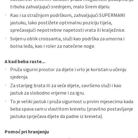
trbuha zahvaljujući srednjem, malo širem dijelu.
Kao i sa stražnjom podrškom, zahvaljujući SUPERMAMI
jastuku, lako postižete optimalnu poziciju tijela,
sprečavajući nepotrebne napetosti vrata ili kralježnice.
Svijen u oblik croissanta, služi kao podrška za umorna i
bolna leđa, kao i roler za natečene noge.
A kad beba raste...
Pruža sigurni prostor za dijete i vrlo je koristan u učenju
sjedenja.
Za starijeg brata ili za veće dijete, savršeno služi i kao
jastuk za slobodno vrijeme i za igru.
To je veliki jastuk i pruža sigurnost u prvim mjesecima kada
beba spava sam u vlastitom krevetu (pravilno postavljanje
jastuka sprječava dijete da padne iz kreveta).
Pomoć pri hranjenju