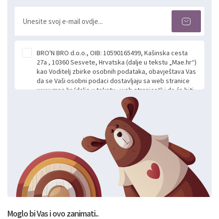
BRO'N BRO d.o.o., OIB: 10590165499, Kašinska cesta
27a , 10360 Sesvete, Hrvatska (dalje u tekstu „Mae.hr“)
kao Voditelj zbirke osobnih podataka, obavještava Vas
da se Vaši osobni podaci dostavljaju sa web stranice
www.mae.hr (dalje u tekstu „web stranice“) i da će biti
obrađeni. Prihvaćanjem ove Izjave smatra se da
slobodno i izričito dajete privolu za prikupljanje i daljnju
obradu Vaših osobnih podataka koje ustupate Mae.hr
putem ovih web stranica u svrhu odgovora i daljnje
komunikacije na Vaš upit poslan kroz kontakt obrazac.
Radi se o dobrovoljnom davanju podataka te ovu
Izjavu niste dužni prihvatiti odnosno niste dužni unositi
svoje osobne podatke u jednu od prijavnih
formi/obrazaca dostupnih na ovim web stranicama.
BRO'N BRO d.o.o. će s Vašim osobnim podacima
postupati sukladno Općoj uredbi o zaštiti podataka
koju možete pročitati ovdje, sukladno Politici
privatnosti i kolačića koju možete pročitati ovdje i
Moglo bi Vas i ovo zanimati..