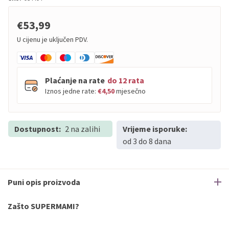
€53,99
U cijenu je uključen PDV.
Plaćanje na rate
do 12 rata
Iznos jedne rate:
€4,50
mjesečno
Dostupnost:
PBZ
2 na zalihi
Visa
Vrijeme isporuke:
do
12
rata
od 3 do 8 dana
PBZ
Visa Premium
do
12
rata
Erste
Diners
do
12
rata
Erste
Maestro
do
12
rata
Puni opis proizvoda
Erste
Master
do
12
rata
Erste
Visa
do
12
rata
Zašto SUPERMAMI?