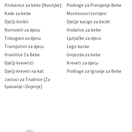
sukladno drugim primjenjivim propisima Republike
Klokanice za bebe [Nosiljke]
Podloge za Previjanje Bebe
Hrvatske, a uvijek uz primjenu odgovarajućih tehničkih i
sigurnosnih mjera zaštite osobnih podataka od
Kade za bebe
Montessori tornjevi
neovlaštenog pristupa, zlouporabe, otkrivanja,
Dječji bicikli
Dječje kacige za bicikl
gubitka ili uništenja. Mae.hr štiti privatnost svojih
korisnika i posjetitelja web stranica, čuva povjerljivost
Romobili za djecu
Hodalice za bebe
Vaših osobnih podataka te omogućava pristup i
Tobogani za djecu
Ljuljačke za djecu
priopćavanje osobnih podataka samo onim svojim
zaposlenicima kojima su isti potrebni radi provedbe
Trampolini za djecu
Lego kocke
njihovih poslovnih aktivnosti, a trećim osobama samo u
Hranilice Za Bebe
Gnijezda za bebe
slučajevima koji su dozvoljeni zakonima. Napominjemo
da možete u svako doba, u potpunosti ili djelomice,
Dječji krevetići
Kreveti za djecu
bez naknade i objašnjenja odustati od dane privole i
Dječji kreveti na kat
Podloge za Igranje za Bebe
zatražiti prestanak aktivnosti obrade Vaših osobnih
Jastuci za Trudnice [Za
podataka. Opoziv privole možete podnijeti poštom na
gore navedenu adresu ili e-mailom na adresu:
Spavanje i Dojenje]