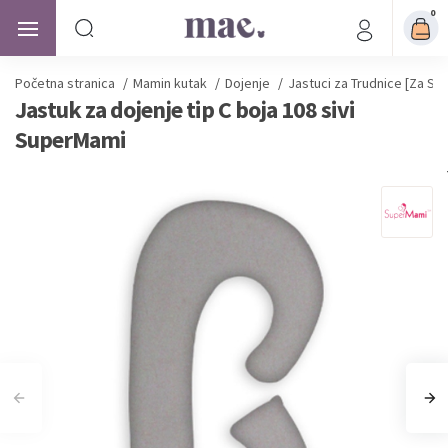
0
Početna stranica
/
Mamin kutak
/
Dojenje
/
Jastuci za Trudnice [Za Spa
Jastuk za dojenje tip C boja 108 sivi
SuperMami