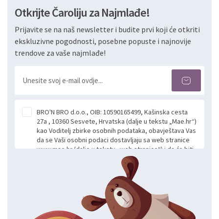
Otkrijte Čaroliju za Najmlađe!
Prijavite se na naš newsletter i budite prvi koji će otkriti
ekskluzivne pogodnosti, posebne popuste i najnovije
trendove za vaše najmlađe!
BRO'N BRO d.o.o., OIB: 10590165499, Kašinska cesta
27a , 10360 Sesvete, Hrvatska (dalje u tekstu „Mae.hr“)
kao Voditelj zbirke osobnih podataka, obavještava Vas
da se Vaši osobni podaci dostavljaju sa web stranice
www.mae.hr (dalje u tekstu „web stranice“) i da će biti
obrađeni. Prihvaćanjem ove Izjave smatra se da
slobodno i izričito dajete privolu za prikupljanje i daljnju
obradu Vaših osobnih podataka koje ustupate Mae.hr
putem ovih web stranica u svrhu odgovora i daljnje
komunikacije na Vaš upit poslan kroz kontakt obrazac.
Radi se o dobrovoljnom davanju podataka te ovu
Izjavu niste dužni prihvatiti odnosno niste dužni unositi