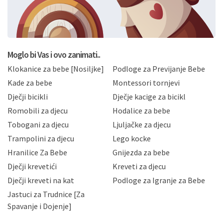
svoje osobne podatke u jednu od prijavnih
formi/obrazaca dostupnih na ovim web stranicama.
BRO'N BRO d.o.o. će s Vašim osobnim podacima
postupati sukladno Općoj uredbi o zaštiti podataka
koju možete pročitati ovdje, sukladno Politici
privatnosti i kolačića koju možete pročitati ovdje i
Moglo bi Vas i ovo zanimati..
sukladno drugim primjenjivim propisima Republike
Klokanice za bebe [Nosiljke]
Podloge za Previjanje Bebe
Hrvatske, a uvijek uz primjenu odgovarajućih tehničkih i
sigurnosnih mjera zaštite osobnih podataka od
Kade za bebe
Montessori tornjevi
neovlaštenog pristupa, zlouporabe, otkrivanja,
Dječji bicikli
Dječje kacige za bicikl
gubitka ili uništenja. Mae.hr štiti privatnost svojih
korisnika i posjetitelja web stranica, čuva povjerljivost
Romobili za djecu
Hodalice za bebe
Vaših osobnih podataka te omogućava pristup i
Tobogani za djecu
Ljuljačke za djecu
priopćavanje osobnih podataka samo onim svojim
zaposlenicima kojima su isti potrebni radi provedbe
Trampolini za djecu
Lego kocke
njihovih poslovnih aktivnosti, a trećim osobama samo u
Hranilice Za Bebe
Gnijezda za bebe
slučajevima koji su dozvoljeni zakonima. Napominjemo
da možete u svako doba, u potpunosti ili djelomice,
Dječji krevetići
Kreveti za djecu
bez naknade i objašnjenja odustati od dane privole i
Dječji kreveti na kat
Podloge za Igranje za Bebe
zatražiti prestanak aktivnosti obrade Vaših osobnih
Jastuci za Trudnice [Za
podataka. Opoziv privole možete podnijeti poštom na
gore navedenu adresu ili e-mailom na adresu:
Spavanje i Dojenje]