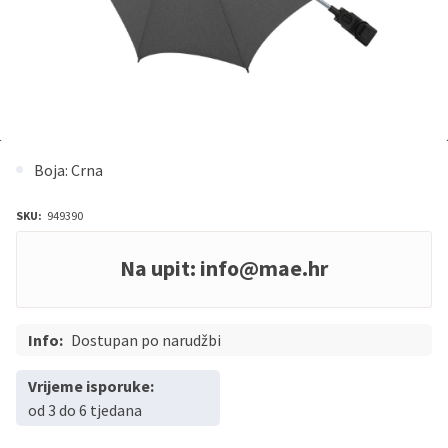
Boja: Crna
SKU:
949390
Na upit:
info@mae.hr
Info:
Dostupan po narudžbi
Vrijeme isporuke:
od 3 do 6 tjedana