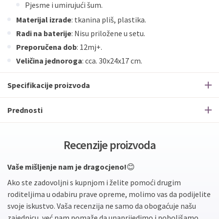
Pjesme i umirujući šum.
Materijal izrade
: tkanina pliš, plastika.
Radi na baterije
: Nisu priložene u setu.
Preporučena dob
: 12mj+.
Veličina jednoroga
: cca. 30x24x17 cm.
Specifikacije proizvoda
Prednosti
Recenzije proizvoda
Vaše mišljenje nam je dragocjeno!
😊
Ako ste zadovoljni s kupnjom i želite pomoći drugim
roditeljima u odabiru prave opreme, molimo vas da podijelite
svoje iskustvo. Vaša recenzija ne samo da obogaćuje našu
zajednicu, već nam pomaže da unaprijedimo i poboljšamo