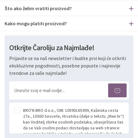
Što ako želim vratiti proizvod?
Kako mogu platiti proizvod?
Otkrijte Čaroliju za Najmlađe!
Prijavite se na naš newsletter i budite prvi koji će otkriti
ekskluzivne pogodnosti, posebne popuste i najnovije
trendove za vaše najmlađe!
BRO'N BRO d.o.o., OIB: 10590165499, Kašinska cesta
27a , 10360 Sesvete, Hrvatska (dalje u tekstu „Mae.hr“)
kao Voditelj zbirke osobnih podataka, obavještava Vas
da se Vaši osobni podaci dostavljaju sa web stranice
www.mae.hr (dalje u tekstu „web stranice“) i da će biti