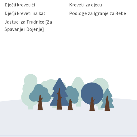
da možete u svako doba, u potpunosti ili djelomice,
Dječji krevetići
Kreveti za djecu
bez naknade i objašnjenja odustati od dane privole i
Dječji kreveti na kat
Podloge za Igranje za Bebe
zatražiti prestanak aktivnosti obrade Vaših osobnih
Jastuci za Trudnice [Za
podataka. Opoziv privole možete podnijeti poštom na
gore navedenu adresu ili e-mailom na adresu:
Spavanje i Dojenje]