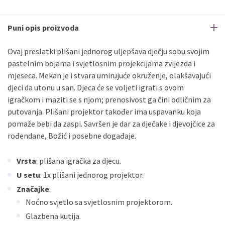
Puni opis proizvoda
Ovaj preslatki plišani jednorog uljepšava dječju sobu svojim
pastelnim bojama i svjetlosnim projekcijama zvijezda i
mjeseca. Mekan je i stvara umirujuće okruženje, olakšavajući
djeci da utonu u san. Djeca će se voljeti igrati s ovom
igračkom i maziti se s njom; prenosivost ga čini odličnim za
putovanja. Plišani projektor također ima uspavanku koja
pomaže bebi da zaspi. Savršen je dar za dječake i djevojčice za
rođendane, Božić i posebne događaje.
Vrsta
: plišana igračka za djecu.
U setu
: 1x plišani jednorog projektor.
Značajke
:
Noćno svjetlo sa svjetlosnim projektorom.
Glazbena kutija.