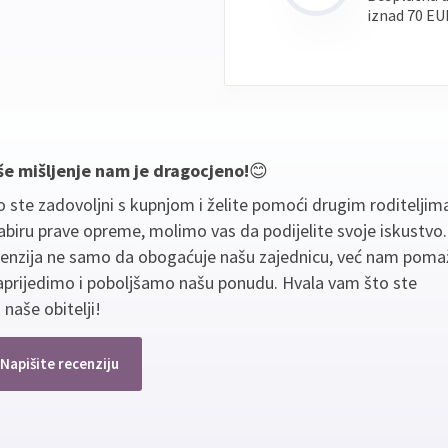
iznad 70 EU
še mišljenje nam je dragocjeno!
😊
 ste zadovoljni s kupnjom i želite pomoći drugim roditeljim
biru prave opreme, molimo vas da podijelite svoje iskustvo
cenzija ne samo da obogaćuje našu zajednicu, već nam poma
aprijedimo i poboljšamo našu ponudu. Hvala vam što ste
 naše obitelji!
Napišite recenziju