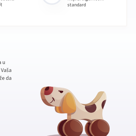
R
standard
a u
. Vaša
že da