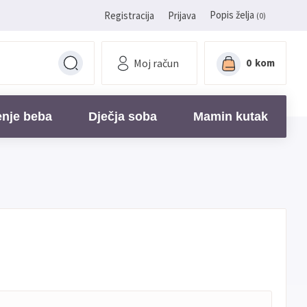
Popis želja
Registracija
Prijava
(0)
Moj račun
0
kom
enje beba
Dječja soba
Mamin kutak