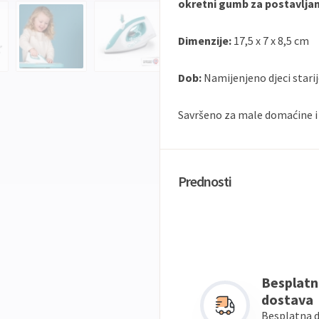
okretni gumb za postavlja
Dimenzije:
17,5 x 7 x 8,5 cm
Dob:
Namijenjeno djeci stari
Savršeno za male domaćine i do
Prednosti
Besplatn
dostava
Besplatna 