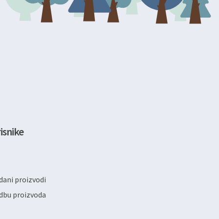
isnike
ani proizvodi
dbu proizvoda