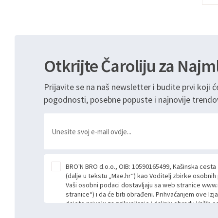
Otkrijte Čaroliju za Najm
Prijavite se na naš newsletter i budite prvi koji ć
pogodnosti, posebne popuste i najnovije trendo
BRO'N BRO d.o.o., OIB: 10590165499, Kašinska cesta
(dalje u tekstu „Mae.hr“) kao Voditelj zbirke osobni
Vaši osobni podaci dostavljaju sa web stranice www.
stranice“) i da će biti obrađeni. Prihvaćanjem ove Izj
dajete privolu za prikupljanje i daljnju obradu Vaših
Mae.hr putem ovih web stranica u svrhu odgovora i da