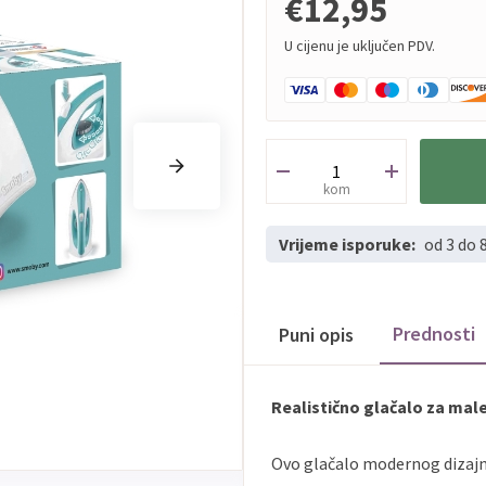
€12,95
U cijenu je uključen PDV.
kom
Vrijeme isporuke:
od 3 do 
Prednosti
Puni opis
Realistično glačalo za ma
Ovo glačalo modernog dizajna 