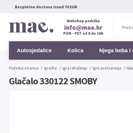
Besplatna dostava iznad 70 EUR
Webshop podrška
info@mae.hr
PON - PET od 8 do 16h
Autosjedalice
Kolica
Njega beba i 
Početna stranica
/
Igračke
/
Igra i druženje
/
Igre pretvaranja
/
Gla
Glačalo 330122 SMOBY