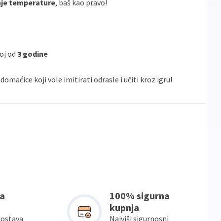
nje temperature
, baš kao pravo!
joj od
3 godine
maćice koji vole imitirati odrasle i učiti kroz igru!
a
100% sigurna
kupnja
dostava
Najviši sigurnosni