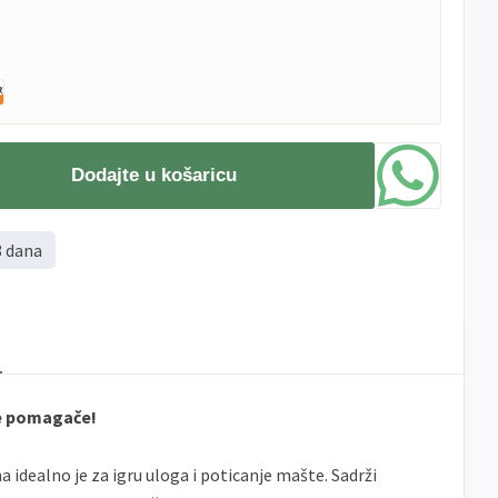
Dodajte u košaricu
8 dana
le pomagače!
idealno je za igru uloga i poticanje mašte. Sadrži