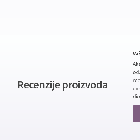
Va
Ako
oda
re
Recenzije proizvoda
un
dio