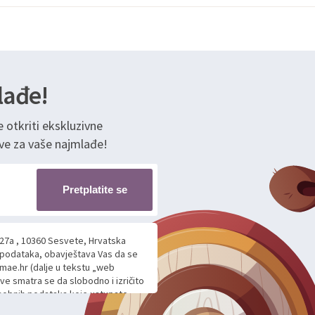
lađe!
e otkriti ekskluzivne
ve za vaše najmlađe!
Pretplatite se
 27a , 10360 Sesvete, Hrvatska
h podataka, obavještava Vas da se
mae.hr (dalje u tekstu „web
ave smatra se da slobodno i izričito
 osobnih podataka koje ustupate
ljnje komunikacije na Vaš upit