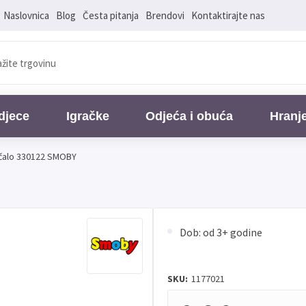
Naslovnica
Blog
Česta pitanja
Brendovi
Kontaktirajte nas
djece
Igračke
Odjeća i obuća
Hranj
čalo 330122 SMOBY
Dob: od 3+ godine
SKU:
1177021