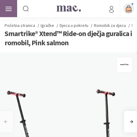
0
Početna stranica
/
Igračke
/
Djeca u pokretu
/
Romobili za djecu
/
Sma
Smartrike® Xtend™ Ride-on dječja guralica i
romobil, Pink salmon