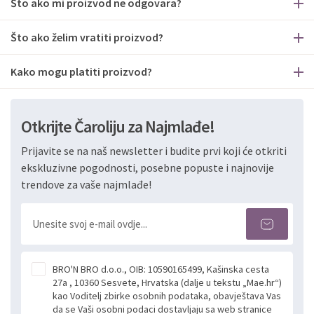
Što ako mi proizvod ne odgovara?
Što ako želim vratiti proizvod?
Kako mogu platiti proizvod?
Otkrijte Čaroliju za Najmlađe!
Prijavite se na naš newsletter i budite prvi koji će otkriti
ekskluzivne pogodnosti, posebne popuste i najnovije
trendove za vaše najmlađe!
BRO'N BRO d.o.o., OIB: 10590165499, Kašinska cesta
27a , 10360 Sesvete, Hrvatska (dalje u tekstu „Mae.hr“)
kao Voditelj zbirke osobnih podataka, obavještava Vas
da se Vaši osobni podaci dostavljaju sa web stranice