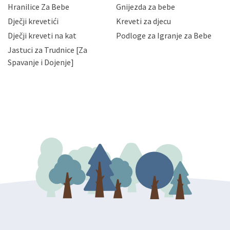
njihovih poslovnih aktivnosti, a trećim osobama samo u
Hranilice Za Bebe
Gnijezda za bebe
slučajevima koji su dozvoljeni zakonima. Napominjemo
da možete u svako doba, u potpunosti ili djelomice,
Dječji krevetići
Kreveti za djecu
bez naknade i objašnjenja odustati od dane privole i
Dječji kreveti na kat
Podloge za Igranje za Bebe
zatražiti prestanak aktivnosti obrade Vaših osobnih
Jastuci za Trudnice [Za
podataka. Opoziv privole možete podnijeti poštom na
gore navedenu adresu ili e-mailom na adresu:
Spavanje i Dojenje]