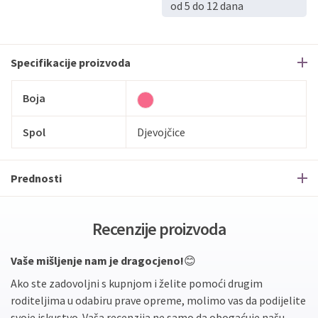
od 5 do 12 dana
Specifikacije proizvoda
Boja
Spol
Djevojčice
Prednosti
Recenzije proizvoda
Vaše mišljenje nam je dragocjeno!
😊
Ako ste zadovoljni s kupnjom i želite pomoći drugim
roditeljima u odabiru prave opreme, molimo vas da podijelite
svoje iskustvo. Vaša recenzija ne samo da obogaćuje našu