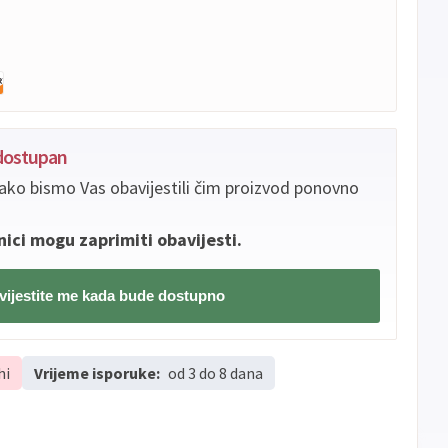
edostupan
ako bismo Vas obavijestili čim proizvod ponovno
nici mogu zaprimiti obavijesti.
ijestite me kada bude dostupno
hi
Vrijeme isporuke:
od 3 do 8 dana