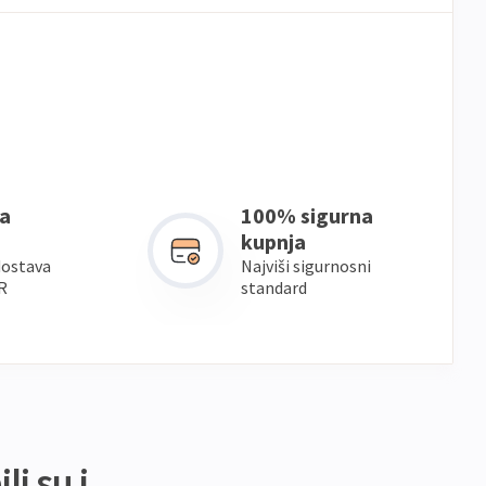
a
100% sigurna
kupnja
dostava
Najviši sigurnosni
R
standard
li su i