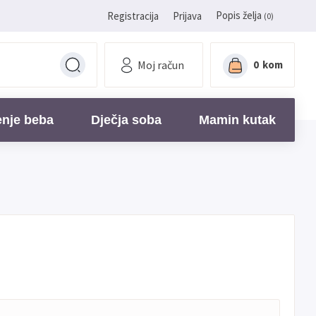
Popis želja
Registracija
Prijava
(0)
Moj račun
0
kom
enje beba
Dječja soba
Mamin kutak