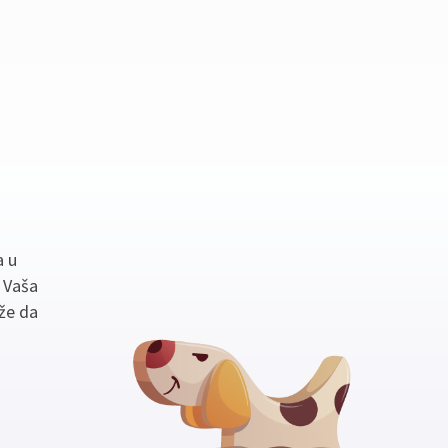
a u
. Vaša
že da