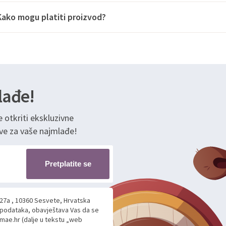
Kako mogu platiti proizvod?
lađe!
e otkriti ekskluzivne
ve za vaše najmlađe!
Pretplatite se
 27a , 10360 Sesvete, Hrvatska
h podataka, obavještava Vas da se
mae.hr (dalje u tekstu „web