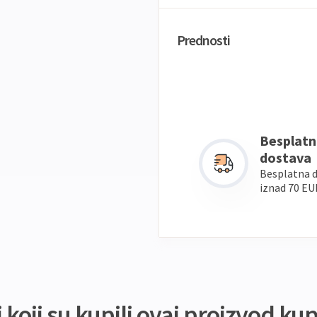
Prednosti
Besplatn
dostava
Besplatna 
iznad 70 EU
koji su kupili ovaj proizvod kupi