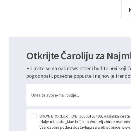
Otkrijte Čaroliju za Najm
Prijavite se na naš newsletter i budite prvi koji ć
pogodnosti, posebne popuste i najnovije trendo
BRO'N BRO d.o.o., OIB: 10590165499, Kašinska cesta
(dalje u tekstu „Mae.hr“) kao Voditelj zbirke osobni
Vaši osobni podaci dostavljaju sa web stranice www.