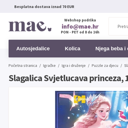
Besplatna dostava iznad 70 EUR
Webshop podrška
info@mae.hr
PON - PET od 8 do 16h
Autosjedalice
Kolica
Njega beba i 
Početna stranica
/
Igračke
/
Igra i druženje
/
Puzzle za djecu
/
Sl
Slagalica Svjetlucava princeza, 