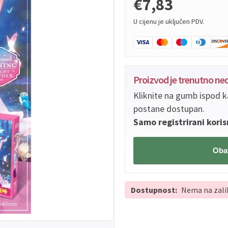
€7,83
U cijenu je uključen PDV.
Proizvod je trenutno n
Kliknite na gumb ispod k
postane dostupan.
Samo registrirani koris
Obav
Dostupnost:
Nema na zali