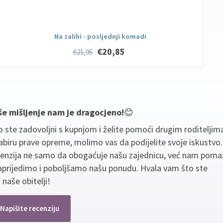
Na zalihi - posljednji komadi
€20,85
€21,95
še mišljenje nam je dragocjeno!
😊
 ste zadovoljni s kupnjom i želite pomoći drugim roditeljim
biru prave opreme, molimo vas da podijelite svoje iskustvo
cenzija ne samo da obogaćuje našu zajednicu, već nam poma
aprijedimo i poboljšamo našu ponudu. Hvala vam što ste
 naše obitelji!
Napišite recenziju