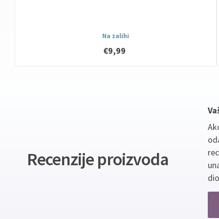
Na zalihi
€9,99
Va
Ako
oda
re
Recenzije proizvoda
un
dio