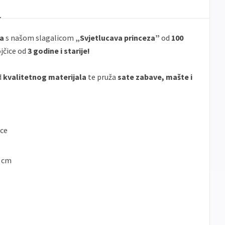
ja
s našom slagalicom
„Svjetlucava princeza”
od
100
jčice od
3 godine i starije!
d
kvalitetnog materijala
te pruža
sate zabave, mašte i
ice
9 cm