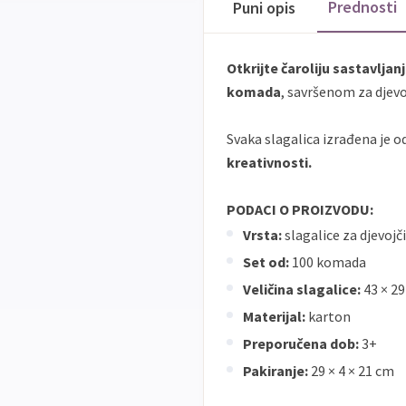
Prednosti
Puni opis
Otkrijte čaroliju sastavljan
komada
, savršenom za djevo
Svaka slagalica izrađena je o
kreativnosti.
PODACI O PROIZVODU:
Vrsta:
slagalice za djevojč
Set od:
100 komada
Veličina slagalice:
43 × 2
Materijal:
karton
Preporučena dob:
3+
Pakiranje:
29 × 4 × 21 cm