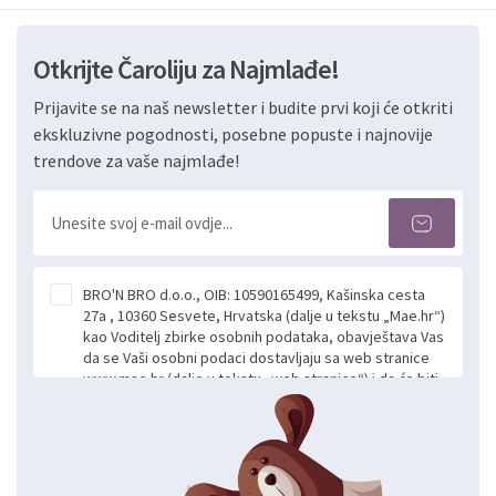
Otkrijte Čaroliju za Najmlađe!
Prijavite se na naš newsletter i budite prvi koji će otkriti
ekskluzivne pogodnosti, posebne popuste i najnovije
trendove za vaše najmlađe!
BRO'N BRO d.o.o., OIB: 10590165499, Kašinska cesta
27a , 10360 Sesvete, Hrvatska (dalje u tekstu „Mae.hr“)
kao Voditelj zbirke osobnih podataka, obavještava Vas
da se Vaši osobni podaci dostavljaju sa web stranice
www.mae.hr (dalje u tekstu „web stranice“) i da će biti
obrađeni. Prihvaćanjem ove Izjave smatra se da
slobodno i izričito dajete privolu za prikupljanje i daljnju
obradu Vaših osobnih podataka koje ustupate Mae.hr
putem ovih web stranica u svrhu odgovora i daljnje
komunikacije na Vaš upit poslan kroz kontakt obrazac.