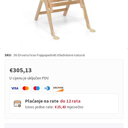
SKU:
36-Drvena hran Foppapedrett ilSediolone natural
€305,13
U cijenu je uključen PDV.
Plaćanje na rate
do 12 rata
Iznos jedne rate:
€25,43
mjesečno
PBZ
Visa
do
12
rata