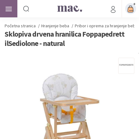
0
Početna stranica
/
Hranjenje beba
/
Pribor i oprema za hranjenje beba
Sklopiva drvena hranilica Foppapedrett
ilSediolone - natural