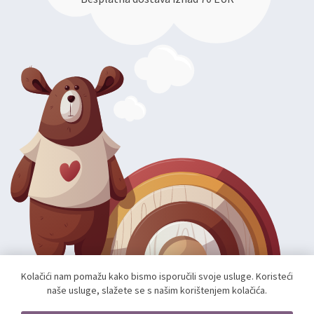
Kolačići nam pomažu kako bismo isporučili svoje usluge. Koristeći
naše usluge, slažete se s našim korištenjem kolačića.
Autorska prava; 2026 mae.hr. Sva prava pridržana.