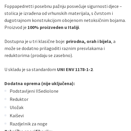
Foppapedretti posebnu pažnju posvećuje sigurnosti djece –
stolica je izrađena od vrhunskih materijala, s čvrstom i
dugotrajnom konstrukcijom obojenom netoksičnim bojama.
Proizvod je
100% proizveden u Italiji
.
Dostupna je u tri klasične boje:
prirodna, orah i bijela
, a
može se dodatno prilagoditi raznim presvlakama i
reduktorima (prodaju se zasebno).
U skladu je sa standardom
UNI ENV 1178-1-2
.
Dodatna oprema (nije uključena):
Podstavljeni IlSediolone
Reduktor
Uložak
Kaiševi
Razdjelnik za noge