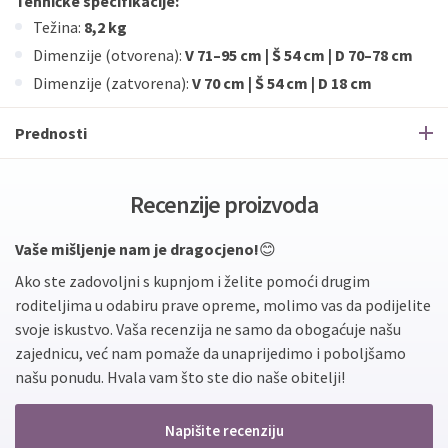
Tehničke specifikacije:
Težina:
8,2 kg
Dimenzije (otvorena):
V 71–95 cm | Š 54 cm | D 70–78 cm
Dimenzije (zatvorena):
V 70 cm | Š 54 cm | D 18 cm
Prednosti
Recenzije proizvoda
Vaše mišljenje nam je dragocjeno!
😊
Ako ste zadovoljni s kupnjom i želite pomoći drugim
roditeljima u odabiru prave opreme, molimo vas da podijelite
svoje iskustvo. Vaša recenzija ne samo da obogaćuje našu
zajednicu, već nam pomaže da unaprijedimo i poboljšamo
našu ponudu. Hvala vam što ste dio naše obitelji!
Napišite recenziju