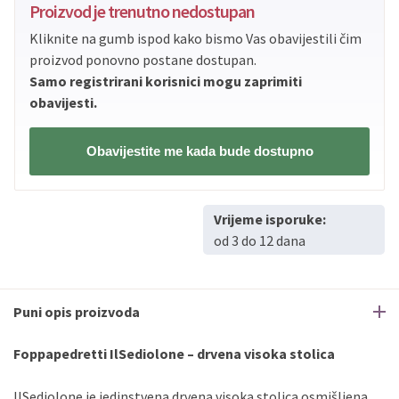
Proizvod je trenutno nedostupan
PBZ
Visa Premium
do
12
rata
Kliknite na gumb ispod kako bismo Vas obavijestili čim
Erste
Diners
do
12
rata
proizvod ponovno postane dostupan.
Erste
Maestro
do
12
rata
Samo registrirani korisnici mogu zaprimiti
Erste
Master
do
12
rata
obavijesti.
Erste
Visa
do
12
rata
Obavijestite me kada bude dostupno
Sve banke
Visa
Jednokratno
Sve banke
Master
Jednokratno
Vrijeme isporuke:
Sve banke
Maestro
Jednokratno
od 3 do 12 dana
ECC
Discover
Jednokratno
Puni opis proizvoda
Foppapedretti IlSediolone – drvena visoka stolica
IlSediolone je jedinstvena drvena visoka stolica osmišljena