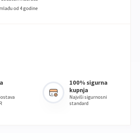
 mlađu od 4 godine
a
100% sigurna
kupnja
dostava
Najviši sigurnosni
R
standard