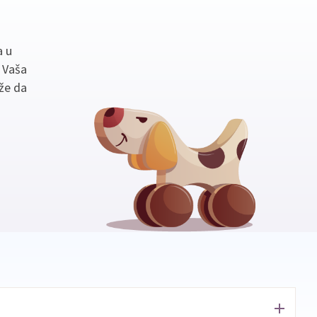
a u
. Vaša
že da