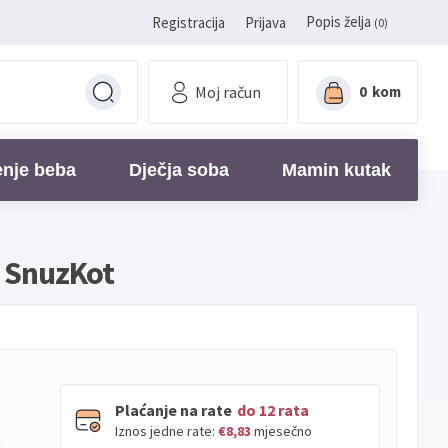
Popis želja
Registracija
Prijava
(0)
Moj račun
0
kom
enje beba
Dječja soba
Mamin kutak
i SnuzKot
Plaćanje na rate
do 12 rata
Iznos jedne rate:
€8,83
mjesečno