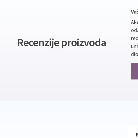
Va
Ako
oda
re
Recenzije proizvoda
un
dio