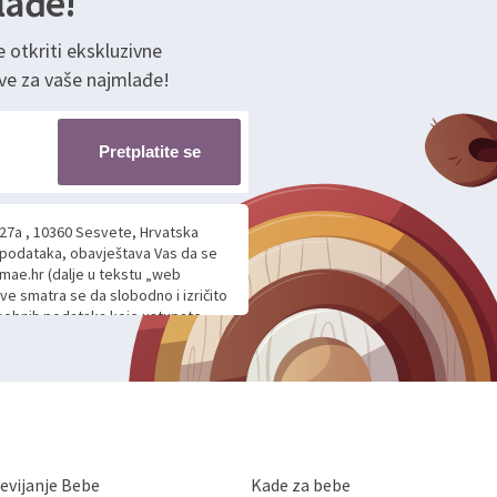
lađe!
e otkriti ekskluzivne
ve za vaše najmlađe!
Pretplatite se
 27a , 10360 Sesvete, Hrvatska
h podataka, obavještava Vas da se
mae.hr (dalje u tekstu „web
ave smatra se da slobodno i izričito
 osobnih podataka koje ustupate
ljnje komunikacije na Vaš upit
m davanju podataka te ovu Izjavu
voje osobne podatke u jednu od
anicama. BRO'N BRO d.o.o. će s
edbi o zaštiti podataka koju
i kolačića koju možete pročitati
like Hrvatske, a uvijek uz
evijanje Bebe
Kade za bebe
a zaštite osobnih podataka od