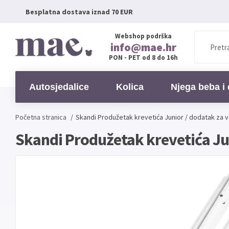
Besplatna dostava iznad 70 EUR
Webshop podrška
info@mae.hr
PON - PET od 8 do 16h
Autosjedalice
Kolica
Njega beba i 
Početna stranica
/
Skandi Produžetak krevetića Junior / dodatak za ve
Skandi Produžetak krevetića Juni