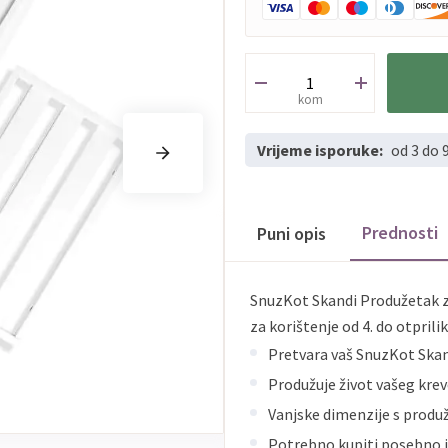
kom
Vrijeme isporuke:
od 3 do 
Prednosti
Puni opis
SnuzKot Skandi Produžetak za
za korištenje od 4. do otprilik
Pretvara vaš SnuzKot Skand
Produžuje život vašeg kreve
Vanjske dimenzije s produ
Potrebno kupiti posebno 