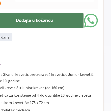
PBZ
Visa
do
12
rata
Dodajte u košaricu
Visa
PBZ
do
12
rata
Premium
Erste
Diners
do
12
rata
9 dana
Erste
Maestro
do
12
rata
Erste
Master
do
12
rata
Erste
Visa
do
12
rata
Sve
Visa
Jednokratno
banke
 Skandi krevetić pretvara vaš krevetić u Junior krevetić
Sve
e 10. godine.
Master
Jednokratno
banke
i krevetić u Junior krevet (do 160 cm)
Sve
Maestro
Jednokratno
banke
tića za korištenje od 4. do otprilike 10. godine djeteta
ECC
Discover
Jednokratno
žetkom krevetića: 175 x 72 cm
i dodatak madraca