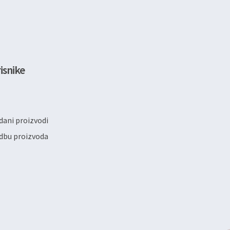
isnike
ani proizvodi
dbu proizvoda