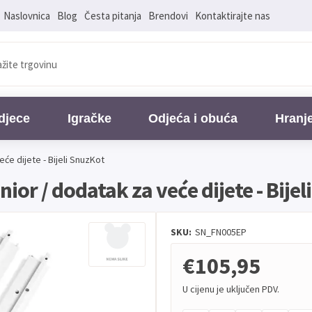
Naslovnica
Blog
Česta pitanja
Brendovi
Kontaktirajte nas
djece
Igračke
Odjeća i obuća
Hranj
će dijete - Bijeli SnuzKot
or / dodatak za veće dijete - Bijel
SKU:
SN_FN005EP
€105,95
U cijenu je uključen PDV.