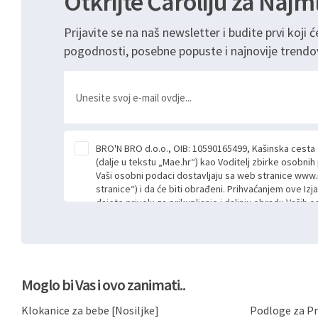
Otkrijte Čaroliju za Najm
Prijavite se na naš newsletter i budite prvi koji ć
pogodnosti, posebne popuste i najnovije trendo
BRO'N BRO d.o.o., OIB: 10590165499, Kašinska cesta
(dalje u tekstu „Mae.hr“) kao Voditelj zbirke osobni
Vaši osobni podaci dostavljaju sa web stranice www.
stranice“) i da će biti obrađeni. Prihvaćanjem ove Izj
dajete privolu za prikupljanje i daljnju obradu Vaših
Mae.hr putem ovih web stranica u svrhu odgovora i da
poslan kroz kontakt obrazac. Radi se o dobrovoljno
niste dužni prihvatiti odnosno niste dužni unositi s
prijavnih formi/obrazaca dostupnih na ovim web str
Vašim osobnim podacima postupati sukladno Općoj ur
Moglo bi Vas i ovo zanimati..
možete pročitati ovdje, sukladno Politici privatnosti 
ovdje i sukladno drugim primjenjivim propisima Repub
Klokanice za bebe [Nosiljke]
Podloge za Pr
primjenu odgovarajućih tehničkih i sigurnosnih mjer