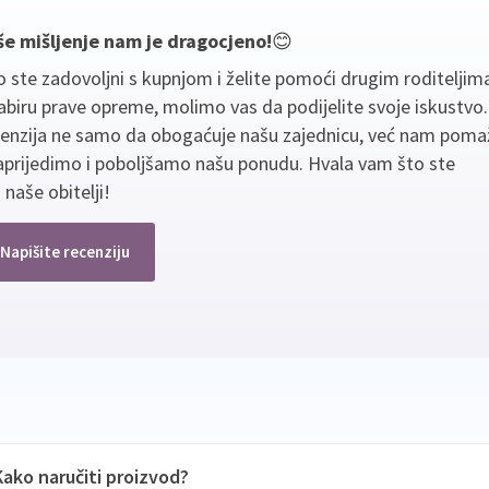
še mišljenje nam je dragocjeno!
😊
 ste zadovoljni s kupnjom i želite pomoći drugim roditeljim
biru prave opreme, molimo vas da podijelite svoje iskustvo
cenzija ne samo da obogaćuje našu zajednicu, već nam poma
aprijedimo i poboljšamo našu ponudu. Hvala vam što ste
 naše obitelji!
Napišite recenziju
Kako naručiti proizvod?