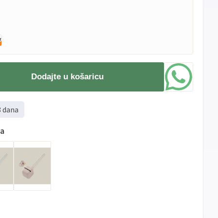
Dodajte u košaricu
8 dana
ma