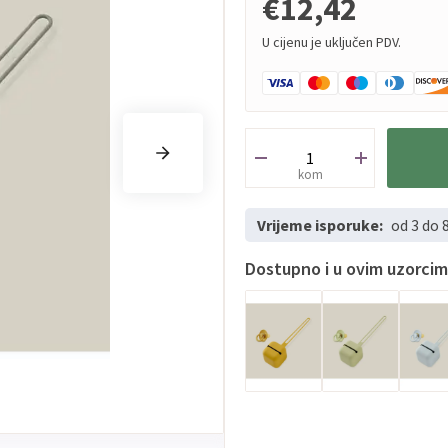
€12,42
U cijenu je uključen PDV.
kom
Vrijeme isporuke:
od 3 do 
Dostupno i u ovim uzorci