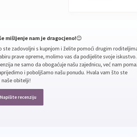
še mišljenje nam je dragocjeno!
😊
 ste zadovoljni s kupnjom i želite pomoći drugim roditeljim
biru prave opreme, molimo vas da podijelite svoje iskustvo
cenzija ne samo da obogaćuje našu zajednicu, već nam poma
aprijedimo i poboljšamo našu ponudu. Hvala vam što ste
 naše obitelji!
Napišite recenziju