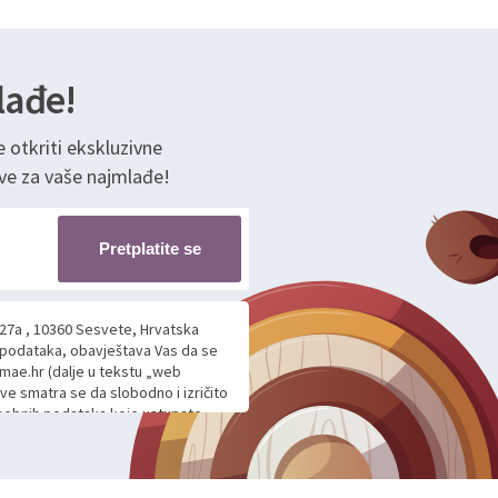
lađe!
e otkriti ekskluzivne
ve za vaše najmlađe!
Pretplatite se
 27a , 10360 Sesvete, Hrvatska
h podataka, obavještava Vas da se
mae.hr (dalje u tekstu „web
ave smatra se da slobodno i izričito
 osobnih podataka koje ustupate
ljnje komunikacije na Vaš upit
m davanju podataka te ovu Izjavu
voje osobne podatke u jednu od