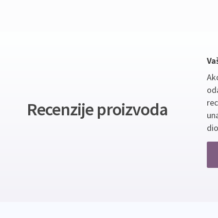
Va
Ako
oda
re
Recenzije proizvoda
un
dio