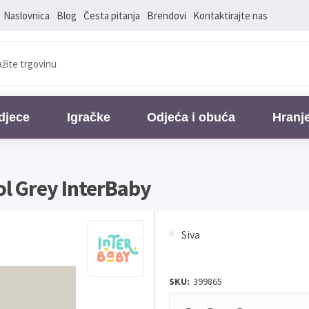
Naslovnica
Blog
Česta pitanja
Brendovi
Kontaktirajte nas
djece
Igračke
Odjeća i obuća
Hranj
ol Grey InterBaby
Siva
SKU:
399865