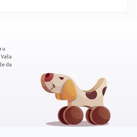
a u
. Vaša
že da