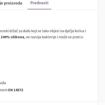
Prednosti
ije proizvoda
onski držač za dudu koji se lako objesi na dječja kolica i
d
100% silikona
, ne razvija bakterije i može se prati u
suđa
ormom
EN 14372