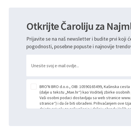
Otkrijte Čaroliju za Najm
Prijavite se na naš newsletter i budite prvi koji ć
pogodnosti, posebne popuste i najnovije trendo
BRO'N BRO d.o.o., OIB: 10590165499, Kašinska cesta
(dalje u tekstu „Mae.hr“) kao Voditelj zbirke osobni
Vaši osobni podaci dostavljaju sa web stranice www.
stranice“) i da će biti obrađeni. Prihvaćanjem ove Izj
dajete privolu za prikupljanje i daljnju obradu Vaših
Mae.hr putem ovih web stranica u svrhu odgovora i da
poslan kroz kontakt obrazac. Radi se o dobrovoljno
niste dužni prihvatiti odnosno niste dužni unositi s