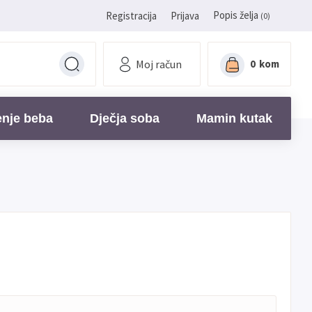
Popis želja
Registracija
Prijava
(0)
Moj račun
0
kom
enje beba
Dječja soba
Mamin kutak