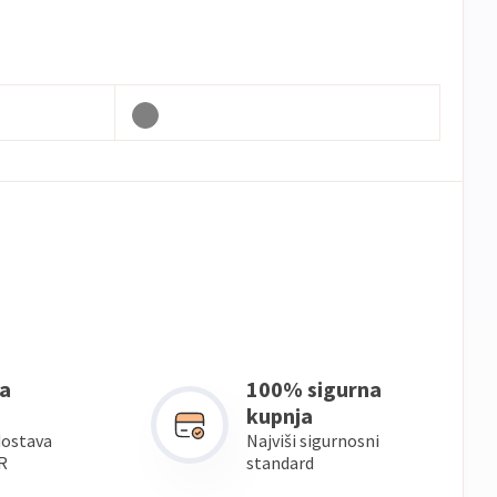
a
100% sigurna
kupnja
dostava
Najviši sigurnosni
R
standard