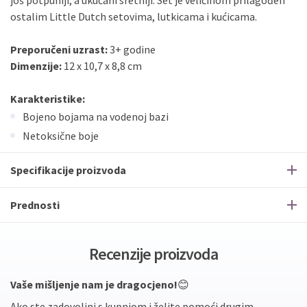
još potpuniji, a ukućani sretniji. Set je veličinom prilagođen
ostalim Little Dutch setovima, lutkicama i kućicama.
Preporučeni uzrast:
3+ godine
Dimenzije:
12 x 10,7 x 8,8 cm
Karakteristike:
Bojeno bojama na vodenoj bazi
Netoksične boje
Specifikacije proizvoda
Prednosti
Recenzije proizvoda
Vaše mišljenje nam je dragocjeno!
😊
Ako ste zadovoljni s kupnjom i želite pomoći drugim