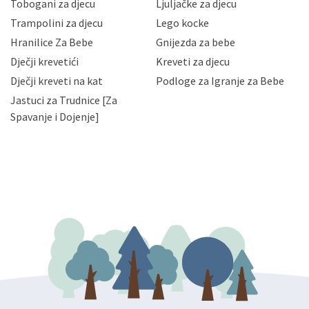
Tobogani za djecu
Ljuljačke za djecu
priopćavanje osobnih podataka samo onim svojim
zaposlenicima kojima su isti potrebni radi provedbe
Trampolini za djecu
Lego kocke
njihovih poslovnih aktivnosti, a trećim osobama samo u
Hranilice Za Bebe
Gnijezda za bebe
slučajevima koji su dozvoljeni zakonima. Napominjemo
da možete u svako doba, u potpunosti ili djelomice,
Dječji krevetići
Kreveti za djecu
bez naknade i objašnjenja odustati od dane privole i
Dječji kreveti na kat
Podloge za Igranje za Bebe
zatražiti prestanak aktivnosti obrade Vaših osobnih
Jastuci za Trudnice [Za
podataka. Opoziv privole možete podnijeti poštom na
gore navedenu adresu ili e-mailom na adresu:
Spavanje i Dojenje]