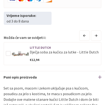
Vrijeme isporuke:
od 3 do 8 dana
Možda će vam se svidjeti i:
LITTLE DUTCH
Dječja soba za kućicu za lutke - Little Dutch
€12,94
Puni opis proizvoda
Set sa psom, macom i zekom uključuje psa s kućicom,
posudicu za jelo s kostima, te macu s posudicom za jelo.
Dodajte ove malene stanare kućici Little Dutch i dom će biti