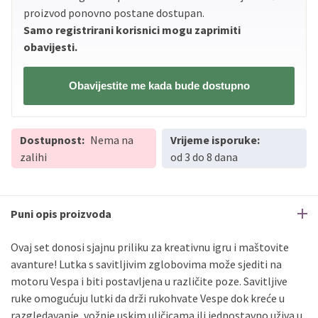
proizvod ponovno postane dostupan.
Samo registrirani korisnici mogu zaprimiti
obavijesti.
Obavijestite me kada bude dostupno
Dostupnost:
Nema na
Vrijeme isporuke:
zalihi
od 3 do 8 dana
Puni opis proizvoda
Ovaj set donosi sjajnu priliku za kreativnu igru i maštovite
avanture! Lutka s savitljivim zglobovima može sjediti na
motoru Vespa i biti postavljena u različite poze. Savitljive
ruke omogućuju lutki da drži rukohvate Vespe dok kreće u
razgledavanje, vožnje uskim uličicama ili jednostavno uživa u