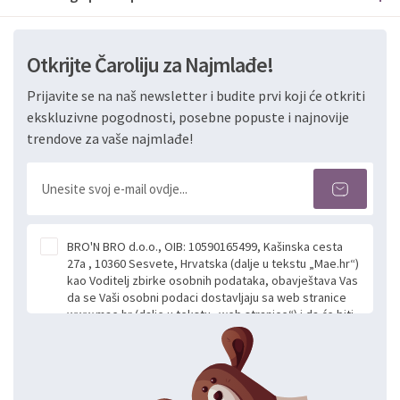
Otkrijte Čaroliju za Najmlađe!
Prijavite se na naš newsletter i budite prvi koji će otkriti
ekskluzivne pogodnosti, posebne popuste i najnovije
trendove za vaše najmlađe!
BRO'N BRO d.o.o., OIB: 10590165499, Kašinska cesta
27a , 10360 Sesvete, Hrvatska (dalje u tekstu „Mae.hr“)
kao Voditelj zbirke osobnih podataka, obavještava Vas
da se Vaši osobni podaci dostavljaju sa web stranice
www.mae.hr (dalje u tekstu „web stranice“) i da će biti
obrađeni. Prihvaćanjem ove Izjave smatra se da
slobodno i izričito dajete privolu za prikupljanje i daljnju
obradu Vaših osobnih podataka koje ustupate Mae.hr
putem ovih web stranica u svrhu odgovora i daljnje
komunikacije na Vaš upit poslan kroz kontakt obrazac.