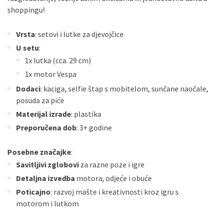
shoppingu!
Vrsta
: setovi i lutke za djevojčice
U setu
:
1x lutka (cca. 29 cm)
1x motor Vespa
Dodaci
: kaciga, selfie štap s mobitelom, sunčane naočale,
posuda za piće
Materijal izrade
: plastika
Preporučena dob
: 3+ godine
Posebne značajke
:
Savitljivi zglobovi
za razne poze i igre
Detaljna izvedba
motora, odjeće i obuće
Poticajno
: razvoj mašte i kreativnosti kroz igru s
motorom i lutkom