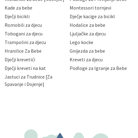
Hrvatske, a uvijek uz primjenu odgovarajućih tehničkih i
sigurnosnih mjera zaštite osobnih podataka od
Kade za bebe
Montessori tornjevi
neovlaštenog pristupa, zlouporabe, otkrivanja,
Dječji bicikli
Dječje kacige za bicikl
gubitka ili uništenja. Mae.hr štiti privatnost svojih
korisnika i posjetitelja web stranica, čuva povjerljivost
Romobili za djecu
Hodalice za bebe
Vaših osobnih podataka te omogućava pristup i
Tobogani za djecu
Ljuljačke za djecu
priopćavanje osobnih podataka samo onim svojim
zaposlenicima kojima su isti potrebni radi provedbe
Trampolini za djecu
Lego kocke
njihovih poslovnih aktivnosti, a trećim osobama samo u
Hranilice Za Bebe
Gnijezda za bebe
slučajevima koji su dozvoljeni zakonima. Napominjemo
da možete u svako doba, u potpunosti ili djelomice,
Dječji krevetići
Kreveti za djecu
bez naknade i objašnjenja odustati od dane privole i
Dječji kreveti na kat
Podloge za Igranje za Bebe
zatražiti prestanak aktivnosti obrade Vaših osobnih
Jastuci za Trudnice [Za
podataka. Opoziv privole možete podnijeti poštom na
gore navedenu adresu ili e-mailom na adresu:
Spavanje i Dojenje]