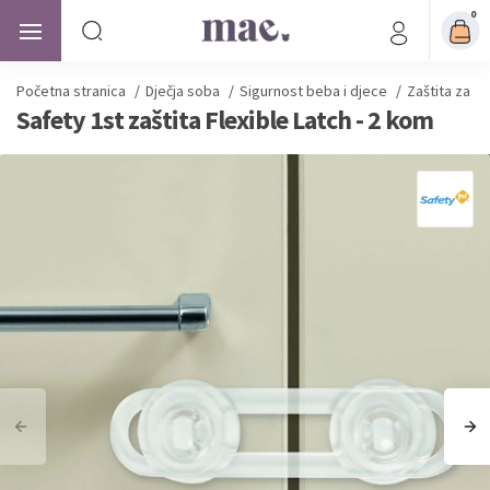
0
Početna stranica
/
Dječja soba
/
Sigurnost beba i djece
/
Zaštita za vr
Safety 1st zaštita Flexible Latch - 2 kom