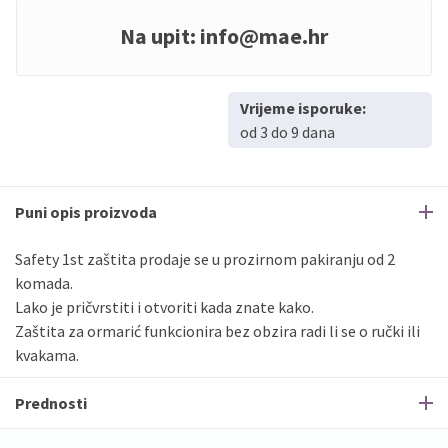
Na upit:
info@mae.hr
Vrijeme isporuke:
od 3 do 9 dana
Puni opis proizvoda
Safety 1st zaštita prodaje se u prozirnom pakiranju od 2
komada.
Lako je pričvrstiti i otvoriti kada znate kako.
Zaštita za ormarić funkcionira bez obzira radi li se o ručki ili
kvakama.
Prednosti