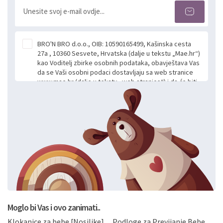
BRO'N BRO d.o.o., OIB: 10590165499, Kašinska cesta
27a , 10360 Sesvete, Hrvatska (dalje u tekstu „Mae.hr“)
kao Voditelj zbirke osobnih podataka, obavještava Vas
da se Vaši osobni podaci dostavljaju sa web stranice
www.mae.hr (dalje u tekstu „web stranice“) i da će biti
obrađeni. Prihvaćanjem ove Izjave smatra se da
slobodno i izričito dajete privolu za prikupljanje i daljnju
obradu Vaših osobnih podataka koje ustupate Mae.hr
putem ovih web stranica u svrhu odgovora i daljnje
komunikacije na Vaš upit poslan kroz kontakt obrazac.
Radi se o dobrovoljnom davanju podataka te ovu
Izjavu niste dužni prihvatiti odnosno niste dužni unositi
svoje osobne podatke u jednu od prijavnih
formi/obrazaca dostupnih na ovim web stranicama.
BRO'N BRO d.o.o. će s Vašim osobnim podacima
postupati sukladno Općoj uredbi o zaštiti podataka
koju možete pročitati ovdje, sukladno Politici
privatnosti i kolačića koju možete pročitati ovdje i
Moglo bi Vas i ovo zanimati..
sukladno drugim primjenjivim propisima Republike
Klokanice za bebe [Nosiljke]
Podloge za Previjanje Bebe