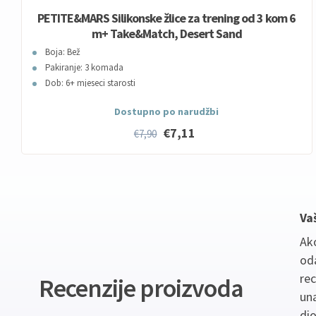
PETITE&MARS Silikonske žlice za trening od 3 kom 6
m+ Take&Match, Desert Sand
Boja: Bež
Pakiranje: 3 komada
Dob: 6+ mjeseci starosti
Dostupno po narudžbi
€7,11
€7,90
Va
Ako
oda
re
Recenzije proizvoda
un
dio