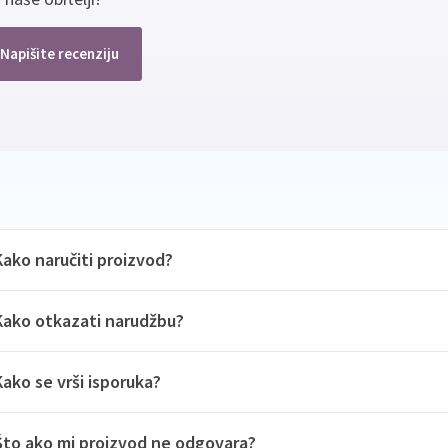
Napišite recenziju
Kako naručiti proizvod?
Kako otkazati narudžbu?
Kako se vrši isporuka?
Što ako mi proizvod ne odgovara?