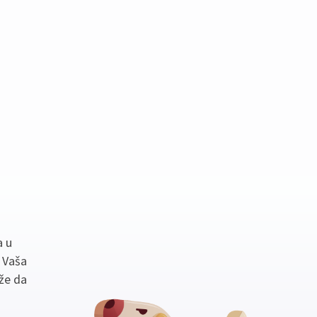
a u
. Vaša
že da