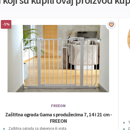
koji su kupili ovaj proizvod kupi
-5%
FREEON
Zaštitna ograda Gama s produžecima 7, 14 i 21 cm -
FREEON
Zaštitna ograda za stepenice ili vrata
D