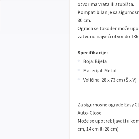
otvorima vrata ili stubišta.
Kompatibilan je sa sigurnos
80 cm.
Ograda se također može upotr
zatvorio najveći otvor do 136
Specifikacije:
Boja: Bijela
Materijal: Metal
Veličina: 28 x 73 cm (Š x V)
Za sigurnosne ograde Easy Cl
Auto-Close
Može se upotrebljavati u ko
cm, 14 cm ili 28 cm)