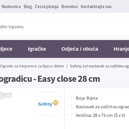
Naslovnica
Blog
Česta pitanja
Brendovi
Kontaktirajte nas
djece
Igračke
Odjeća i obuća
Hranj
 Ograde za Stepenice za Djecu i Bebe
/
Safety 1st nastavak za zaštitnu og
ogradicu - Easy close 28 cm
Boja: Bijela
Nastavak za zaštitnu ogra
Veličina: 28 x 73 cm (Š x V)