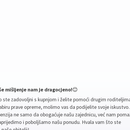
še mišljenje nam je dragocjeno!
😊
 ste zadovoljni s kupnjom i želite pomoći drugim roditeljim
biru prave opreme, molimo vas da podijelite svoje iskustvo
cenzija ne samo da obogaćuje našu zajednicu, već nam poma
aprijedimo i poboljšamo našu ponudu. Hvala vam što ste
 naše obitelji!