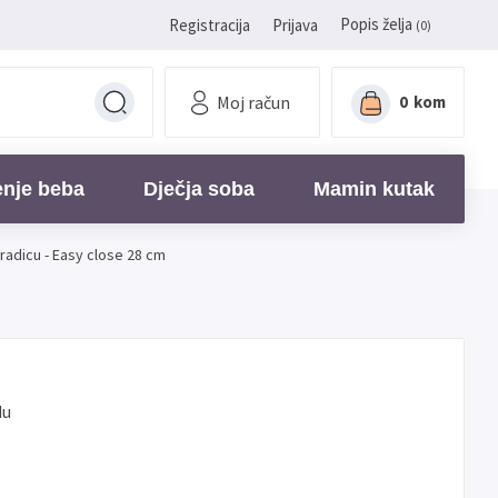
Popis želja
Registracija
Prijava
(0)
Moj račun
0
kom
enje beba
Dječja soba
Mamin kutak
radicu - Easy close 28 cm
du