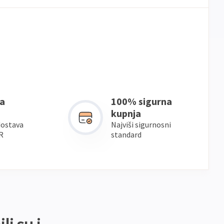
a
100% sigurna
kupnja
dostava
Najviši sigurnosni
R
standard