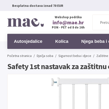
Besplatna dostava iznad 70 EUR
Webshop podrška
info@mae.hr
PON - PET od 8 do 16h
Autosjedalice
Kolica
Njega beba i 
Početna stranica
/
Dječja soba
/
Sigurnost beba i djece
/
Zaštitne
Safety 1st nastavak za zaštitnu 