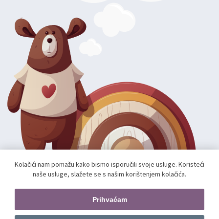
Kolačići nam pomažu kako bismo isporučili svoje usluge. Koristeći
naše usluge, slažete se s našim korištenjem kolačića.
Autorska prava; 2026 mae.hr. Sva prava pridržana.
Web shop izradio:
unamente.agency
Prihvaćam
Pratite nas