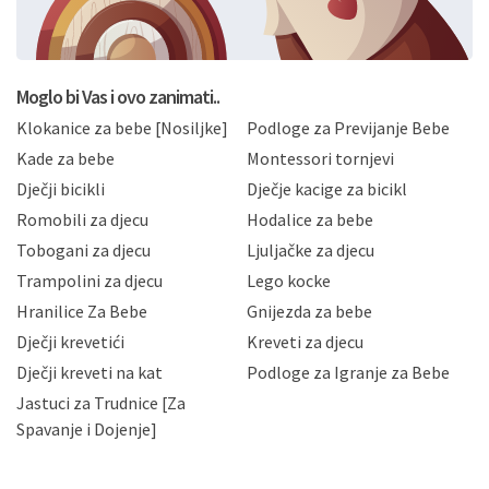
formi/obrazaca dostupnih na ovim web stranicama.
BRO'N BRO d.o.o. će s Vašim osobnim podacima
postupati sukladno Općoj uredbi o zaštiti podataka
koju možete pročitati ovdje, sukladno Politici
privatnosti i kolačića koju možete pročitati ovdje i
Moglo bi Vas i ovo zanimati..
sukladno drugim primjenjivim propisima Republike
Klokanice za bebe [Nosiljke]
Podloge za Previjanje Bebe
Hrvatske, a uvijek uz primjenu odgovarajućih tehničkih i
sigurnosnih mjera zaštite osobnih podataka od
Kade za bebe
Montessori tornjevi
neovlaštenog pristupa, zlouporabe, otkrivanja,
Dječji bicikli
Dječje kacige za bicikl
gubitka ili uništenja. Mae.hr štiti privatnost svojih
korisnika i posjetitelja web stranica, čuva povjerljivost
Romobili za djecu
Hodalice za bebe
Vaših osobnih podataka te omogućava pristup i
Tobogani za djecu
Ljuljačke za djecu
priopćavanje osobnih podataka samo onim svojim
zaposlenicima kojima su isti potrebni radi provedbe
Trampolini za djecu
Lego kocke
njihovih poslovnih aktivnosti, a trećim osobama samo u
Hranilice Za Bebe
Gnijezda za bebe
slučajevima koji su dozvoljeni zakonima. Napominjemo
da možete u svako doba, u potpunosti ili djelomice,
Dječji krevetići
Kreveti za djecu
bez naknade i objašnjenja odustati od dane privole i
Dječji kreveti na kat
Podloge za Igranje za Bebe
zatražiti prestanak aktivnosti obrade Vaših osobnih
Jastuci za Trudnice [Za
podataka. Opoziv privole možete podnijeti poštom na
gore navedenu adresu ili e-mailom na adresu:
Spavanje i Dojenje]