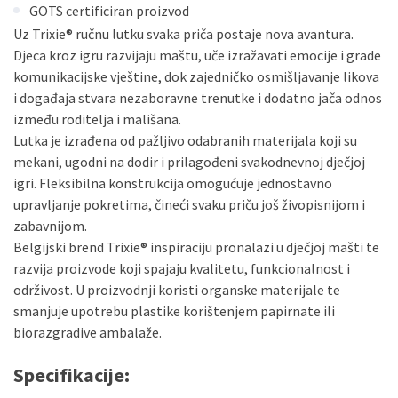
GOTS certificiran proizvod
Uz Trixie® ručnu lutku svaka priča postaje nova avantura.
Djeca kroz igru razvijaju maštu, uče izražavati emocije i grade
komunikacijske vještine, dok zajedničko osmišljavanje likova
i događaja stvara nezaboravne trenutke i dodatno jača odnos
između roditelja i mališana.
Lutka je izrađena od pažljivo odabranih materijala koji su
mekani, ugodni na dodir i prilagođeni svakodnevnoj dječjoj
igri. Fleksibilna konstrukcija omogućuje jednostavno
upravljanje pokretima, čineći svaku priču još živopisnijom i
zabavnijom.
Belgijski brend Trixie® inspiraciju pronalazi u dječjoj mašti te
razvija proizvode koji spajaju kvalitetu, funkcionalnost i
održivost. U proizvodnji koristi organske materijale te
smanjuje upotrebu plastike korištenjem papirnate ili
biorazgradive ambalaže.
Specifikacije: