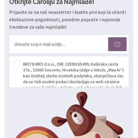
Otkrijte Čaroliju za Najmlađe!
Prijavite se na naš newsletter i budite prvi koji će otkriti
ekskluzivne pogodnosti, posebne popuste i najnovije
trendove za vaše najmlađe!
BRO'N BRO d.o.o., OIB: 10590165499, Kašinska cesta
27a , 10360 Sesvete, Hrvatska (dalje u tekstu „Mae.hr“)
kao Voditelj zbirke osobnih podataka, obavještava Vas
da se Vaši osobni podaci dostavljaju sa web stranice
www.mae.hr (dalje u tekstu „web stranice“) i da će biti
obrađeni. Prihvaćanjem ove Izjave smatra se da
slobodno i izričito dajete privolu za prikupljanje i daljnju
obradu Vaših osobnih podataka koje ustupate Mae.hr
putem ovih web stranica u svrhu odgovora i daljnje
komunikacije na Vaš upit poslan kroz kontakt obrazac.
Radi se o dobrovoljnom davanju podataka te ovu
Izjavu niste dužni prihvatiti odnosno niste dužni unositi
svoje osobne podatke u jednu od prijavnih