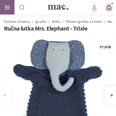
0
Početna stranica
/
Igračke
/
Bebe
/
Plišane igračke za bebe
/
Ručna
Ručna lutka Mrs. Elephant - Trixie