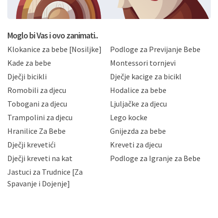
BRO'N BRO d.o.o. će s Vašim osobnim podacima
postupati sukladno Općoj uredbi o zaštiti podataka
koju možete pročitati ovdje, sukladno Politici
privatnosti i kolačića koju možete pročitati ovdje i
Moglo bi Vas i ovo zanimati..
sukladno drugim primjenjivim propisima Republike
Klokanice za bebe [Nosiljke]
Podloge za Previjanje Bebe
Hrvatske, a uvijek uz primjenu odgovarajućih tehničkih i
sigurnosnih mjera zaštite osobnih podataka od
Kade za bebe
Montessori tornjevi
neovlaštenog pristupa, zlouporabe, otkrivanja,
Dječji bicikli
Dječje kacige za bicikl
gubitka ili uništenja. Mae.hr štiti privatnost svojih
korisnika i posjetitelja web stranica, čuva povjerljivost
Romobili za djecu
Hodalice za bebe
Vaših osobnih podataka te omogućava pristup i
Tobogani za djecu
Ljuljačke za djecu
priopćavanje osobnih podataka samo onim svojim
zaposlenicima kojima su isti potrebni radi provedbe
Trampolini za djecu
Lego kocke
njihovih poslovnih aktivnosti, a trećim osobama samo u
Hranilice Za Bebe
Gnijezda za bebe
slučajevima koji su dozvoljeni zakonima. Napominjemo
da možete u svako doba, u potpunosti ili djelomice,
Dječji krevetići
Kreveti za djecu
bez naknade i objašnjenja odustati od dane privole i
Dječji kreveti na kat
Podloge za Igranje za Bebe
zatražiti prestanak aktivnosti obrade Vaših osobnih
Jastuci za Trudnice [Za
podataka. Opoziv privole možete podnijeti poštom na
gore navedenu adresu ili e-mailom na adresu:
Spavanje i Dojenje]