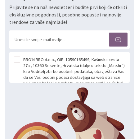
Prijavite se na naš newsletter i budite prvi koji će otkriti
ekskluzivne pogodnosti, posebne popuste i najnovije
trendove za vaše najmlađe!
BRO'N BRO d.o.o., OIB: 10590165499, Kašinska cesta
27a , 10360 Sesvete, Hrvatska (dalje u tekstu „Mae.hr“)
kao Voditelj zbirke osobnih podataka, obavještava Vas
da se Vaši osobni podaci dostavljaju sa web stranice
www.mae.hr (dalje u tekstu „web stranice“) i da će biti
obrađeni. Prihvaćanjem ove Izjave smatra se da
slobodno i izričito dajete privolu za prikupljanje i daljnju
obradu Vaših osobnih podataka koje ustupate Mae.hr
putem ovih web stranica u svrhu odgovora i daljnje
komunikacije na Vaš upit poslan kroz kontakt obrazac.
Radi se o dobrovoljnom davanju podataka te ovu
Izjavu niste dužni prihvatiti odnosno niste dužni unositi
svoje osobne podatke u jednu od prijavnih
formi/obrazaca dostupnih na ovim web stranicama.