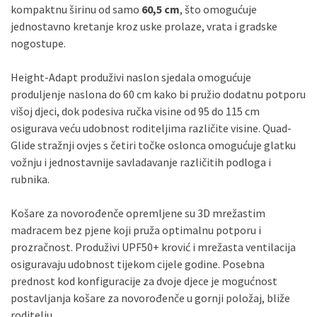
kompaktnu širinu od samo
60,5 cm
, što omogućuje
jednostavno kretanje kroz uske prolaze, vrata i gradske
nogostupe.
Height-Adapt produživi naslon sjedala omogućuje
produljenje naslona do 60 cm kako bi pružio dodatnu potporu
višoj djeci, dok podesiva ručka visine od 95 do 115 cm
osigurava veću udobnost roditeljima različite visine. Quad-
Glide stražnji ovjes s četiri točke oslonca omogućuje glatku
vožnju i jednostavnije savladavanje različitih podloga i
rubnika.
Košare za novorođenče opremljene su 3D mrežastim
madracem bez pjene koji pruža optimalnu potporu i
prozračnost. Produživi UPF50+ krović i mrežasta ventilacija
osiguravaju udobnost tijekom cijele godine. Posebna
prednost kod konfiguracije za dvoje djece je mogućnost
postavljanja košare za novorođenče u gornji položaj, bliže
roditelju.