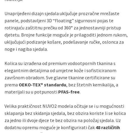
Unaprijeđeni dizajn sjedala uključuje prozračne mrežaste
panele, podstavljeni 3D “floating” sigurnosni pojas te
rotirajuću zaštitnu prečku od 360° za jednostavniji pristup
djetetu. Brojne funkcije moguće je prilagoditi jednom rukom,
uključujući podizanje košare, podešavanje ručke, oslonca za
noge i nagiba sjedala.
Kolica su izrađena od premium vodootpornih tkanina s
elegantnim detaljima od umjetne kože i sofisticiranom
završnom obradom. Sve glavne tkanine certificirane su
prema
OEKO-TEX® standardu
, bez štetnih kemikalija, a
materijali su u potpunosti
PFAS-free
.
Velika praktičnost NUVO2 modela očituje se i u mogućnosti
sklapanja bez skidanja sjedala, bez obzira koriste li se kolica
za jedno ili dvoje djece te bez obzira na položaj sjedala. Uz
dodatnu opremu moguće je konfigurirati čak
48 različitih