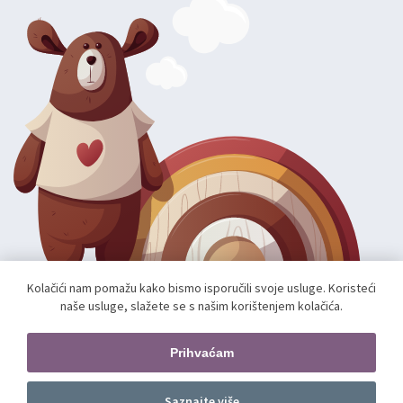
Kolačići nam pomažu kako bismo isporučili svoje usluge. Koristeći
naše usluge, slažete se s našim korištenjem kolačića.
Autorska prava; 2026 mae.hr. Sva prava pridržana.
Web shop izradio:
unamente.agency
Prihvaćam
Pratite nas
Saznajte više
Prednarudžba