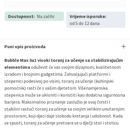
Dostupnost:
PBZ
Na zalihi
Visa
Vrijeme isporuke:
do
12
rata
od 5 do 12 dana
PBZ
Visa Premium
do
12
rata
Erste
Diners
do
12
rata
Erste
Maestro
do
12
rata
Puni opis proizvoda
Erste
Master
do
12
rata
Erste
Visa
do
12
rata
Bubble Max 3u1 visoki toranj za učenje sa stabilizirajućim
elementima
oduševit će vas svojim dizajnom, kvalitetnom
izradom i brojnim gadgetima. Zahvaljujući platformi i
Sve banke
Visa
Jednokratno
stepenici podesivoj po visini, toranj za učenje (kuhinjski
Sve banke
Master
Jednokratno
pomoćnik) rasti će s vašim djetetom. Višenamjenska
Sve banke
Maestro
Jednokratno
stepenica može se ukloniti i koristiti kao dodatna sigurnosna
ECC
Discover
Jednokratno
barijera. Maksimalno priznanje zaslužio je ovaj čvrsti i
stabilni rastući toranj za učenje sa svojim velikim unutarnjim
prostorom, koji djeci daje slobodu kretanja i udobnost. Kada
se spusti, toranj za učenje pretvara se u dječji stol i stolicu.