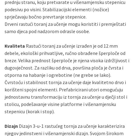
prednju stranu, koju pretvarate u višenamjensku stepenicu
podesivu po visini. Stabilizacijski elementi (nožice)
sprječavaju bočno prevrtanje stepenice.
Drveni rastući toranj za učenje mogu koristiti i premještati
samo djeca pod nadzorom odrasle osobe.
Kvaliteta
Rastući toranj za učenje izrađen je od 12 mm
debele, ekološki prihvatljive, ručno obrađene šperploče od
breze. Velika prednost šperploče je njena visoka izdržljivost i
dugovječnost. Za razliku od drva, površina ploča je čvrsta i
otporna na habanje i ogrebotine (ne grebe se lako).
Čvrstoću i stabilnost tornja za učenje daje kvalitetno drvo i
korišteni spojni elementi. Prefabricirani utori omogućuju
jednostavnu transformaciju iz tornja za učenje u dječji stol i
stolicu, podešavanje visine platforme i višenamjensku
stepenicu (korak i stop).
Dizajn
Dizajn 3-u-1 rastućeg tornja za učenje karakterizira
njegov jedinstveni i višenamjenski dizajn. Svojom širokom