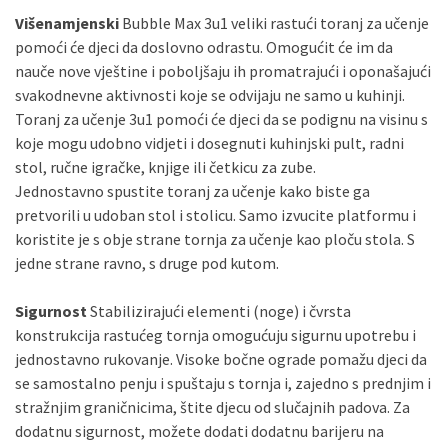
Višenamjenski
Bubble Max 3u1 veliki rastući toranj za učenje
pomoći će djeci da doslovno odrastu. Omogućit će im da
nauče nove vještine i poboljšaju ih promatrajući i oponašajući
svakodnevne aktivnosti koje se odvijaju ne samo u kuhinji.
Toranj za učenje 3u1 pomoći će djeci da se podignu na visinu s
koje mogu udobno vidjeti i dosegnuti kuhinjski pult, radni
stol, ručne igračke, knjige ili četkicu za zube.
Jednostavno spustite toranj za učenje kako biste ga
pretvorili u udoban stol i stolicu. Samo izvucite platformu i
koristite je s obje strane tornja za učenje kao ploču stola. S
jedne strane ravno, s druge pod kutom.
Sigurnost
Stabilizirajući elementi (noge) i čvrsta
konstrukcija rastućeg tornja omogućuju sigurnu upotrebu i
jednostavno rukovanje. Visoke bočne ograde pomažu djeci da
se samostalno penju i spuštaju s tornja i, zajedno s prednjim i
stražnjim graničnicima, štite djecu od slučajnih padova. Za
dodatnu sigurnost, možete dodati dodatnu barijeru na