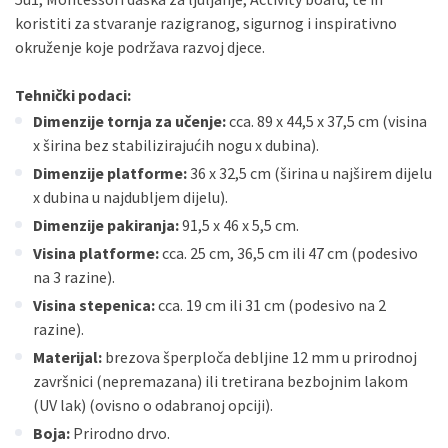
koristiti za stvaranje razigranog, sigurnog i inspirativno
okruženje koje podržava razvoj djece.
Tehnički podaci:
Dimenzije tornja za učenje:
cca. 89 x 44,5 x 37,5 cm (visina
x širina bez stabilizirajućih nogu x dubina).
Dimenzije platforme:
36 x 32,5 cm (širina u najširem dijelu
x dubina u najdubljem dijelu).
Dimenzije pakiranja:
91,5 x 46 x 5,5 cm.
Visina platforme:
cca. 25 cm, 36,5 cm ili 47 cm (podesivo
na 3 razine).
Visina stepenica:
cca. 19 cm ili 31 cm (podesivo na 2
razine).
Materijal:
brezova šperploča debljine 12 mm u prirodnoj
završnici (nepremazana) ili tretirana bezbojnim lakom
(UV lak) (ovisno o odabranoj opciji).
Boja:
Prirodno drvo.