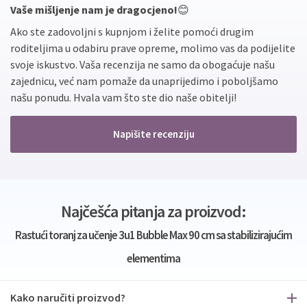
Vaše mišljenje nam je dragocjeno!
😊
Ako ste zadovoljni s kupnjom i želite pomoći drugim
roditeljima u odabiru prave opreme, molimo vas da podijelite
svoje iskustvo. Vaša recenzija ne samo da obogaćuje našu
zajednicu, već nam pomaže da unaprijedimo i poboljšamo
našu ponudu. Hvala vam što ste dio naše obitelji!
Napišite recenziju
Najčešća pitanja za proizvod:
Rastući toranj za učenje 3u1 Bubble Max 90 cm sa stabilizirajućim
elementima
Kako naručiti proizvod?