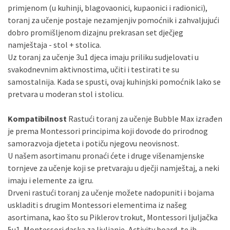
primjenom (u kuhinji, blagovaonici, kupaonici i radionici),
toranj za učenje postaje nezamjenjiv pomoćnik i zahvaljujući
dobro promišljenom dizajnu prekrasan set dječjeg
namještaja - stol + stolica.
Uz toranj za učenje 3u1 djeca imaju priliku sudjelovati u
svakodnevnim aktivnostima, učiti i testirati te su
samostalnija. Kada se spusti, ovaj kuhinjski pomoćnik lako se
pretvara u moderan stol i stolicu.
Kompatibilnost
Rastući toranj za učenje Bubble Max izrađen
je prema Montessori principima koji dovode do prirodnog
samorazvoja djeteta i potiču njegovu neovisnost.
U našem asortimanu pronaći ćete i druge višenamjenske
tornjeve za učenje koji se pretvaraju u dječji namještaj, a neki
imaju i elemente za igru.
Drveni rastući toranj za učenje možete nadopuniti i bojama
uskladiti s drugim Montessori elementima iz našeg
asortimana, kao što su Piklerov trokut, Montessori ljuljačka
5u1, Montessori daska za ljuljanje, Activity board, te ih