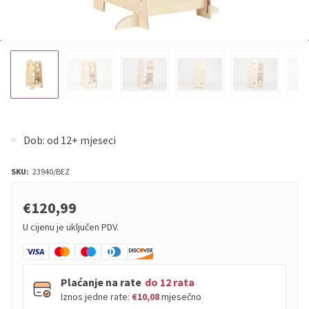
Dob: od 12+ mjeseci
SKU:
23940/BEZ
€120,99
U cijenu je uključen PDV.
Plaćanje na rate
do 12 rata
Iznos jedne rate:
€10,08
mjesečno