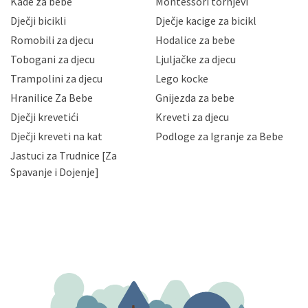
Kade za bebe
Montessori tornjevi
neovlaštenog pristupa, zlouporabe, otkrivanja,
Dječji bicikli
Dječje kacige za bicikl
gubitka ili uništenja. Mae.hr štiti privatnost svojih
korisnika i posjetitelja web stranica, čuva povjerljivost
Romobili za djecu
Hodalice za bebe
Vaših osobnih podataka te omogućava pristup i
Tobogani za djecu
Ljuljačke za djecu
priopćavanje osobnih podataka samo onim svojim
zaposlenicima kojima su isti potrebni radi provedbe
Trampolini za djecu
Lego kocke
njihovih poslovnih aktivnosti, a trećim osobama samo u
Hranilice Za Bebe
Gnijezda za bebe
slučajevima koji su dozvoljeni zakonima. Napominjemo
da možete u svako doba, u potpunosti ili djelomice,
Dječji krevetići
Kreveti za djecu
bez naknade i objašnjenja odustati od dane privole i
Dječji kreveti na kat
Podloge za Igranje za Bebe
zatražiti prestanak aktivnosti obrade Vaših osobnih
Jastuci za Trudnice [Za
podataka. Opoziv privole možete podnijeti poštom na
gore navedenu adresu ili e-mailom na adresu:
Spavanje i Dojenje]