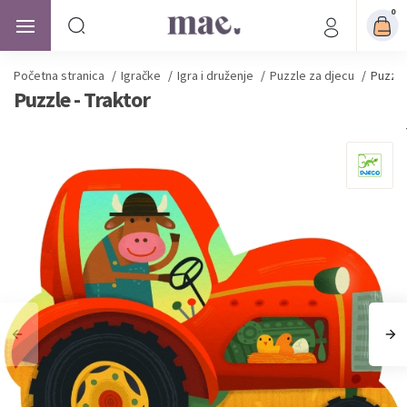
0
Početna stranica
/
Igračke
/
Igra i druženje
/
Puzzle za djecu
/
Puzzle
Puzzle - Traktor