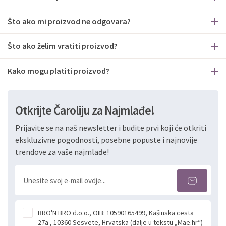
Što ako mi proizvod ne odgovara?
Što ako želim vratiti proizvod?
Kako mogu platiti proizvod?
Otkrijte Čaroliju za Najmlađe!
Prijavite se na naš newsletter i budite prvi koji će otkriti
ekskluzivne pogodnosti, posebne popuste i najnovije
trendove za vaše najmlađe!
BRO'N BRO d.o.o., OIB: 10590165499, Kašinska cesta
27a , 10360 Sesvete, Hrvatska (dalje u tekstu „Mae.hr“)