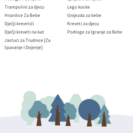
priopćavanje osobnih podataka samo onim svojim
zaposlenicima kojima su isti potrebni radi provedbe
Trampolini za djecu
Lego kocke
njihovih poslovnih aktivnosti, a trećim osobama samo u
Hranilice Za Bebe
Gnijezda za bebe
slučajevima koji su dozvoljeni zakonima. Napominjemo
da možete u svako doba, u potpunosti ili djelomice,
Dječji krevetići
Kreveti za djecu
bez naknade i objašnjenja odustati od dane privole i
Dječji kreveti na kat
Podloge za Igranje za Bebe
zatražiti prestanak aktivnosti obrade Vaših osobnih
Jastuci za Trudnice [Za
podataka. Opoziv privole možete podnijeti poštom na
gore navedenu adresu ili e-mailom na adresu:
Spavanje i Dojenje]