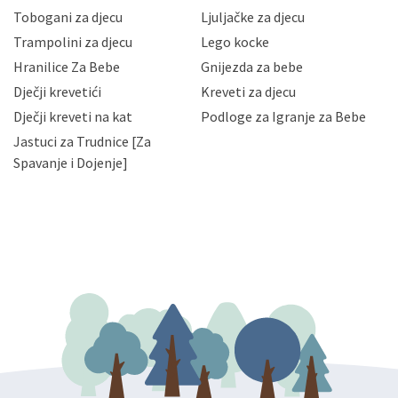
Vaših osobnih podataka te omogućava pristup i
Tobogani za djecu
Ljuljačke za djecu
priopćavanje osobnih podataka samo onim svojim
zaposlenicima kojima su isti potrebni radi provedbe
Trampolini za djecu
Lego kocke
njihovih poslovnih aktivnosti, a trećim osobama samo u
Hranilice Za Bebe
Gnijezda za bebe
slučajevima koji su dozvoljeni zakonima. Napominjemo
da možete u svako doba, u potpunosti ili djelomice,
Dječji krevetići
Kreveti za djecu
bez naknade i objašnjenja odustati od dane privole i
Dječji kreveti na kat
Podloge za Igranje za Bebe
zatražiti prestanak aktivnosti obrade Vaših osobnih
Jastuci za Trudnice [Za
podataka. Opoziv privole možete podnijeti poštom na
gore navedenu adresu ili e-mailom na adresu:
Spavanje i Dojenje]