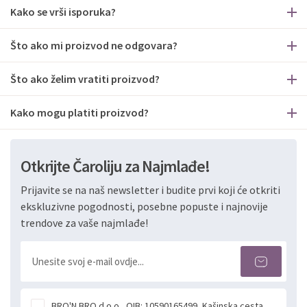
Kako se vrši isporuka?
Što ako mi proizvod ne odgovara?
Što ako želim vratiti proizvod?
Kako mogu platiti proizvod?
Otkrijte Čaroliju za Najmlađe!
Prijavite se na naš newsletter i budite prvi koji će otkriti
ekskluzivne pogodnosti, posebne popuste i najnovije
trendove za vaše najmlađe!
BRO'N BRO d.o.o., OIB: 10590165499, Kašinska cesta