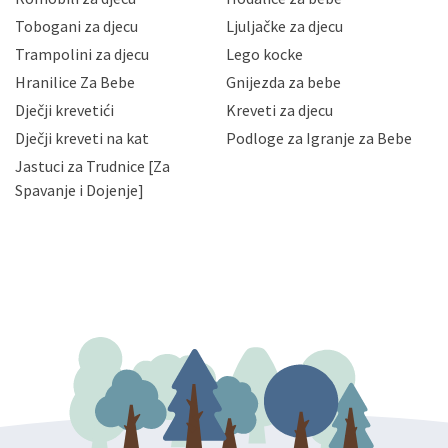
Vaših osobnih podataka te omogućava pristup i
Tobogani za djecu
Ljuljačke za djecu
priopćavanje osobnih podataka samo onim svojim
zaposlenicima kojima su isti potrebni radi provedbe
Trampolini za djecu
Lego kocke
njihovih poslovnih aktivnosti, a trećim osobama samo u
Hranilice Za Bebe
Gnijezda za bebe
slučajevima koji su dozvoljeni zakonima. Napominjemo
da možete u svako doba, u potpunosti ili djelomice,
Dječji krevetići
Kreveti za djecu
bez naknade i objašnjenja odustati od dane privole i
Dječji kreveti na kat
Podloge za Igranje za Bebe
zatražiti prestanak aktivnosti obrade Vaših osobnih
Jastuci za Trudnice [Za
podataka. Opoziv privole možete podnijeti poštom na
gore navedenu adresu ili e-mailom na adresu:
Spavanje i Dojenje]