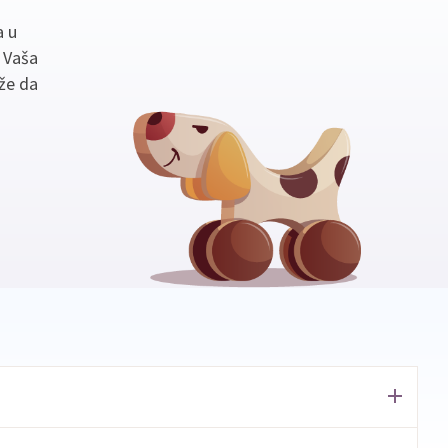
a u
. Vaša
že da