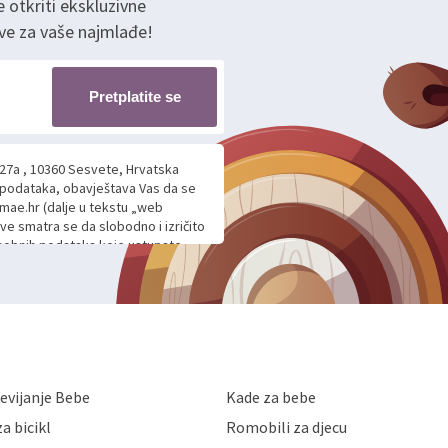
e otkriti ekskluzivne
ve za vaše najmlađe!
Pretplatite se
 27a , 10360 Sesvete, Hrvatska
h podataka, obavještava Vas da se
mae.hr (dalje u tekstu „web
ave smatra se da slobodno i izričito
 osobnih podataka koje ustupate
ljnje komunikacije na Vaš upit
m davanju podataka te ovu Izjavu
voje osobne podatke u jednu od
anicama. BRO'N BRO d.o.o. će s
edbi o zaštiti podataka koju
i kolačića koju možete pročitati
like Hrvatske, a uvijek uz
evijanje Bebe
Kade za bebe
a zaštite osobnih podataka od
 ili uništenja. Mae.hr štiti
a bicikl
Romobili za djecu
a, čuva povjerljivost Vaših osobnih