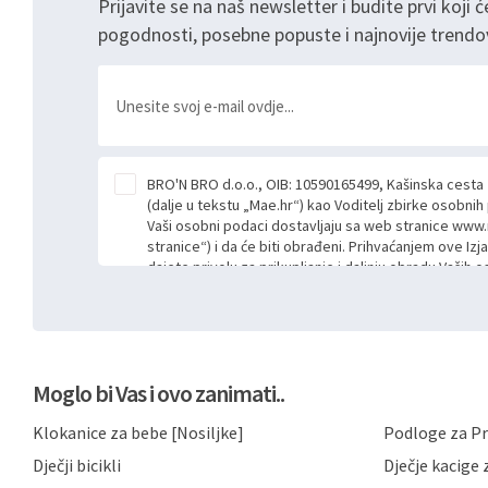
Prijavite se na naš newsletter i budite prvi koji ć
pogodnosti, posebne popuste i najnovije trendo
BRO'N BRO d.o.o., OIB: 10590165499, Kašinska cesta
(dalje u tekstu „Mae.hr“) kao Voditelj zbirke osobni
Vaši osobni podaci dostavljaju sa web stranice www.
stranice“) i da će biti obrađeni. Prihvaćanjem ove Izj
dajete privolu za prikupljanje i daljnju obradu Vaših
Mae.hr putem ovih web stranica u svrhu odgovora i da
poslan kroz kontakt obrazac. Radi se o dobrovoljno
niste dužni prihvatiti odnosno niste dužni unositi s
prijavnih formi/obrazaca dostupnih na ovim web str
Vašim osobnim podacima postupati sukladno Općoj ur
Moglo bi Vas i ovo zanimati..
možete pročitati ovdje, sukladno Politici privatnosti 
ovdje i sukladno drugim primjenjivim propisima Repub
Klokanice za bebe [Nosiljke]
Podloge za Pr
primjenu odgovarajućih tehničkih i sigurnosnih mjer
neovlaštenog pristupa, zlouporabe, otkrivanja, gubitka
Dječji bicikli
Dječje kacige z
privatnost svojih korisnika i posjetitelja web stranic