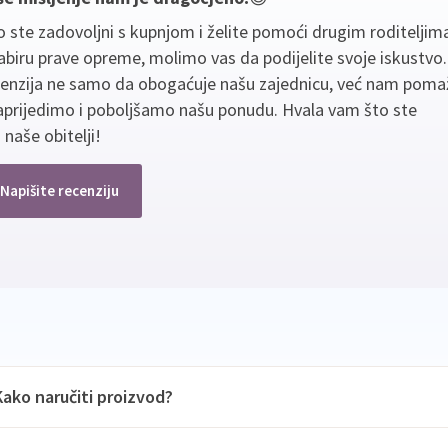
 ste zadovoljni s kupnjom i želite pomoći drugim roditeljim
biru prave opreme, molimo vas da podijelite svoje iskustvo
cenzija ne samo da obogaćuje našu zajednicu, već nam poma
aprijedimo i poboljšamo našu ponudu. Hvala vam što ste
 naše obitelji!
Napišite recenziju
Kako naručiti proizvod?