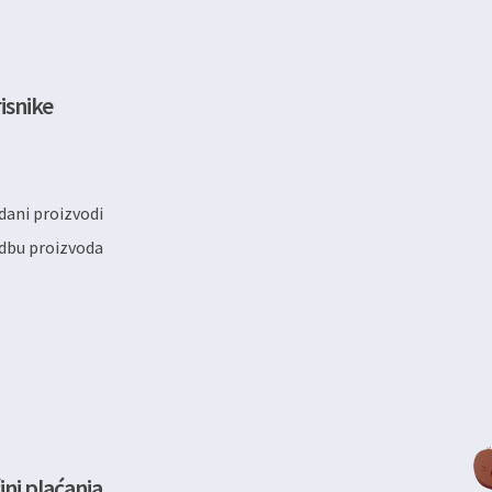
isnike
ani proizvodi
dbu proizvoda
ini plaćanja