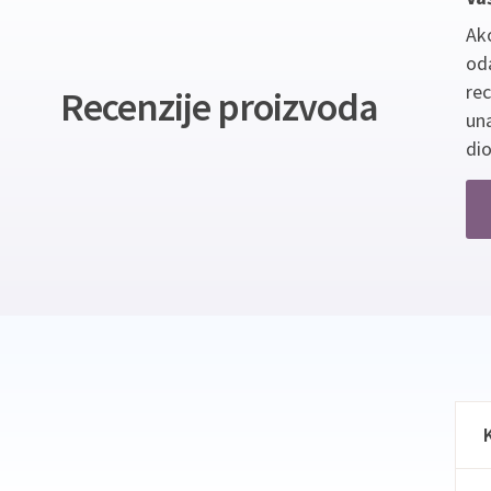
Ako
oda
re
Recenzije proizvoda
un
dio