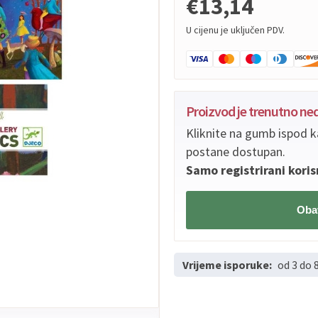
€13,14
U cijenu je uključen PDV.
Proizvod je trenutno n
Kliknite na gumb ispod k
postane dostupan.
Samo registrirani koris
Obav
Vrijeme isporuke:
od 3 do 