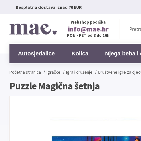
Besplatna dostava iznad 70 EUR
Webshop podrška
info@mae.hr
PON - PET od 8 do 16h
Autosjedalice
Kolica
Njega beba i 
Početna stranica
/
Igračke
/
Igra i druženje
/
Društvene igre za djec
Puzzle Magična šetnja