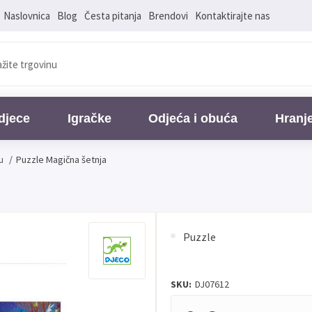
Naslovnica
Blog
Česta pitanja
Brendovi
Kontaktirajte nas
djece
Igračke
Odjeća i obuća
Hranj
u
/
Puzzle Magična šetnja
Puzzle
SKU:
DJ07612