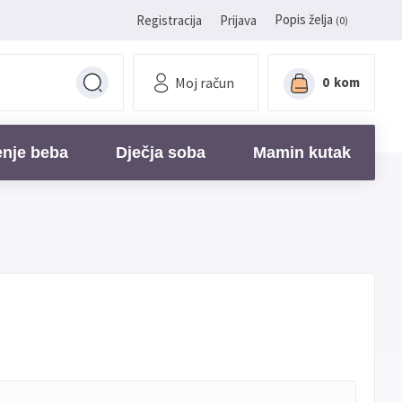
Popis želja
Registracija
Prijava
(0)
Moj račun
0
kom
enje beba
Dječja soba
Mamin kutak