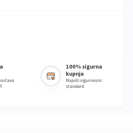
a
100% sigurna
kupnja
dostava
Najviši sigurnosni
R
standard