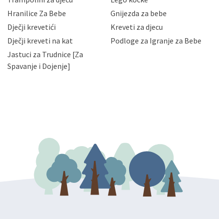
njihovih poslovnih aktivnosti, a trećim osobama samo u
Hranilice Za Bebe
Gnijezda za bebe
slučajevima koji su dozvoljeni zakonima. Napominjemo
da možete u svako doba, u potpunosti ili djelomice,
Dječji krevetići
Kreveti za djecu
bez naknade i objašnjenja odustati od dane privole i
Dječji kreveti na kat
Podloge za Igranje za Bebe
zatražiti prestanak aktivnosti obrade Vaših osobnih
Jastuci za Trudnice [Za
podataka. Opoziv privole možete podnijeti poštom na
gore navedenu adresu ili e-mailom na adresu:
Spavanje i Dojenje]