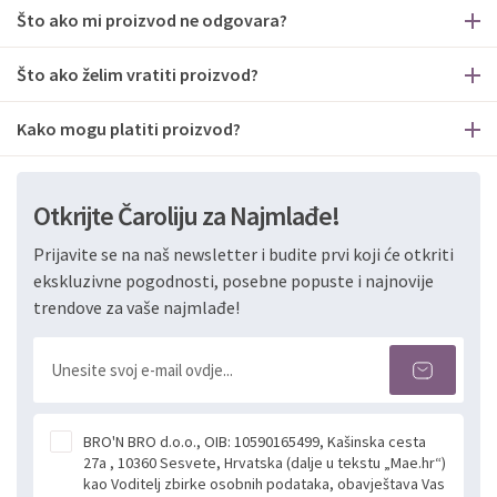
Što ako mi proizvod ne odgovara?
Što ako želim vratiti proizvod?
Kako mogu platiti proizvod?
Otkrijte Čaroliju za Najmlađe!
Prijavite se na naš newsletter i budite prvi koji će otkriti
ekskluzivne pogodnosti, posebne popuste i najnovije
trendove za vaše najmlađe!
BRO'N BRO d.o.o., OIB: 10590165499, Kašinska cesta
27a , 10360 Sesvete, Hrvatska (dalje u tekstu „Mae.hr“)
kao Voditelj zbirke osobnih podataka, obavještava Vas