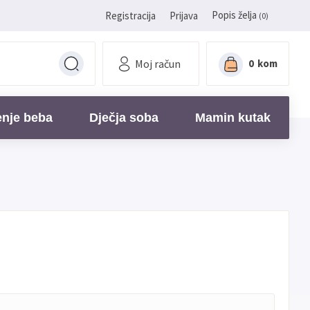
Popis želja
Registracija
Prijava
(0)
Moj račun
0
kom
enje beba
Dječja soba
Mamin kutak