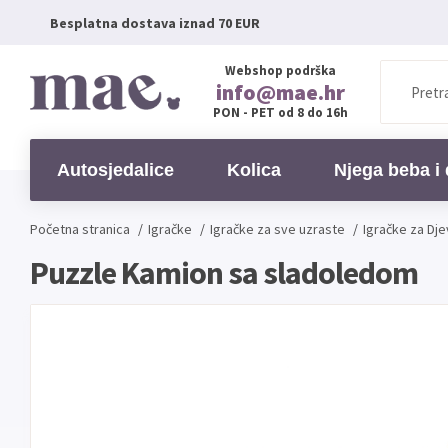
Besplatna dostava iznad 70 EUR
Webshop podrška
info@mae.hr
PON - PET od 8 do 16h
Autosjedalice
Kolica
Njega beba i 
Početna stranica
/
Igračke
/
Igračke za sve uzraste
/
Igračke za Dje
Puzzle Kamion sa sladoledom