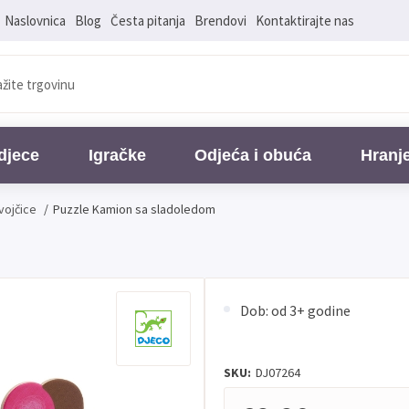
Naslovnica
Blog
Česta pitanja
Brendovi
Kontaktirajte nas
djece
Igračke
Odjeća i obuća
Hranj
vojčice
/
Puzzle Kamion sa sladoledom
Dob: od 3+ godine
SKU:
DJ07264