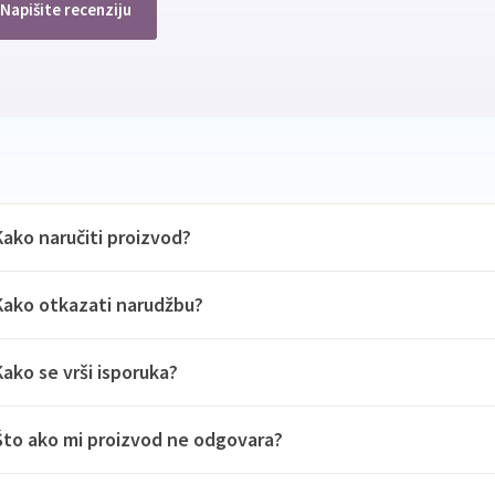
Napišite recenziju
Kako naručiti proizvod?
Kako otkazati narudžbu?
Kako se vrši isporuka?
Što ako mi proizvod ne odgovara?