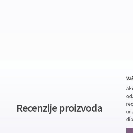
Va
Ako
oda
re
Recenzije proizvoda
un
dio