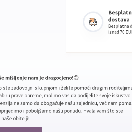
Besplatn
dostava
Besplatna 
iznad 70 EU
še mišljenje nam je dragocjeno!
😊
 ste zadovoljni s kupnjom i želite pomoći drugim roditeljim
biru prave opreme, molimo vas da podijelite svoje iskustvo
cenzija ne samo da obogaćuje našu zajednicu, već nam poma
aprijedimo i poboljšamo našu ponudu. Hvala vam što ste
 naše obitelji!