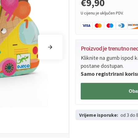
€9,90
U cijenu je uključen PDV.
Proizvod je trenutno n
Kliknite na gumb ispod k
postane dostupan.
Samo registrirani koris
Obav
Vrijeme isporuke:
od 3 do 