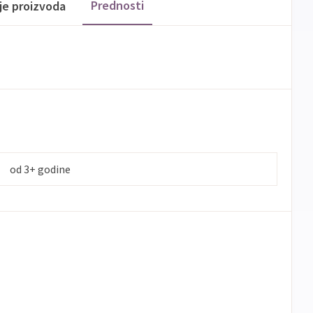
Prednosti
ije proizvoda
od 3+ godine