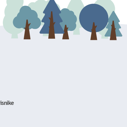
isnike