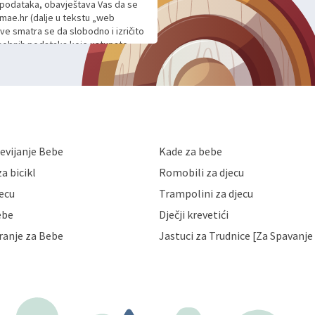
h podataka, obavještava Vas da se
mae.hr (dalje u tekstu „web
ave smatra se da slobodno i izričito
 osobnih podataka koje ustupate
ljnje komunikacije na Vaš upit
m davanju podataka te ovu Izjavu
voje osobne podatke u jednu od
anicama. BRO'N BRO d.o.o. će s
edbi o zaštiti podataka koju
i kolačića koju možete pročitati
like Hrvatske, a uvijek uz
evijanje Bebe
Kade za bebe
a zaštite osobnih podataka od
 ili uništenja. Mae.hr štiti
a bicikl
Romobili za djecu
a, čuva povjerljivost Vaših osobnih
nih podataka samo onim svojim
jecu
Trampolini za djecu
jihovih poslovnih aktivnosti, a
ebe
Dječji krevetići
eni zakonima. Napominjemo da
z naknade i objašnjenja odustati od
ranje za Bebe
Jastuci za Trudnice [Za Spavanje 
 Vaših osobnih podataka. Opoziv
dresu ili e-mailom na adresu: