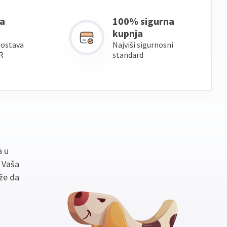
a
100% sigurna
kupnja
dostava
Najviši sigurnosni
R
standard
a u
. Vaša
že da