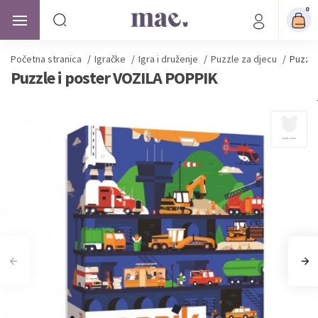
0
Početna stranica
/
Igračke
/
Igra i druženje
/
Puzzle za djecu
/
Puzzle
Puzzle i poster VOZILA POPPIK