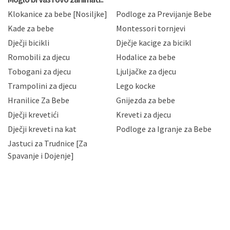
sukladno drugim primjenjivim propisima Republike
Klokanice za bebe [Nosiljke]
Podloge za Previjanje Bebe
Hrvatske, a uvijek uz primjenu odgovarajućih tehničkih i
sigurnosnih mjera zaštite osobnih podataka od
Kade za bebe
Montessori tornjevi
neovlaštenog pristupa, zlouporabe, otkrivanja,
Dječji bicikli
Dječje kacige za bicikl
gubitka ili uništenja. Mae.hr štiti privatnost svojih
korisnika i posjetitelja web stranica, čuva povjerljivost
Romobili za djecu
Hodalice za bebe
Vaših osobnih podataka te omogućava pristup i
Tobogani za djecu
Ljuljačke za djecu
priopćavanje osobnih podataka samo onim svojim
zaposlenicima kojima su isti potrebni radi provedbe
Trampolini za djecu
Lego kocke
njihovih poslovnih aktivnosti, a trećim osobama samo u
Hranilice Za Bebe
Gnijezda za bebe
slučajevima koji su dozvoljeni zakonima. Napominjemo
da možete u svako doba, u potpunosti ili djelomice,
Dječji krevetići
Kreveti za djecu
bez naknade i objašnjenja odustati od dane privole i
Dječji kreveti na kat
Podloge za Igranje za Bebe
zatražiti prestanak aktivnosti obrade Vaših osobnih
Jastuci za Trudnice [Za
podataka. Opoziv privole možete podnijeti poštom na
gore navedenu adresu ili e-mailom na adresu:
Spavanje i Dojenje]