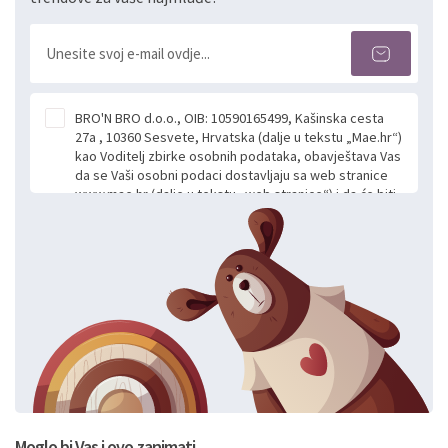
BRO'N BRO d.o.o., OIB: 10590165499, Kašinska cesta
27a , 10360 Sesvete, Hrvatska (dalje u tekstu „Mae.hr“)
kao Voditelj zbirke osobnih podataka, obavještava Vas
da se Vaši osobni podaci dostavljaju sa web stranice
www.mae.hr (dalje u tekstu „web stranice“) i da će biti
obrađeni. Prihvaćanjem ove Izjave smatra se da
slobodno i izričito dajete privolu za prikupljanje i daljnju
obradu Vaših osobnih podataka koje ustupate Mae.hr
putem ovih web stranica u svrhu odgovora i daljnje
komunikacije na Vaš upit poslan kroz kontakt obrazac.
Radi se o dobrovoljnom davanju podataka te ovu
Izjavu niste dužni prihvatiti odnosno niste dužni unositi
svoje osobne podatke u jednu od prijavnih
formi/obrazaca dostupnih na ovim web stranicama.
BRO'N BRO d.o.o. će s Vašim osobnim podacima
postupati sukladno Općoj uredbi o zaštiti podataka
koju možete pročitati ovdje, sukladno Politici
privatnosti i kolačića koju možete pročitati ovdje i
Moglo bi Vas i ovo zanimati..